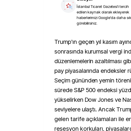
İstanbul Ticaret Gazetesi
'i tercih
edilen kaynak olarak ekleyerek
haberlerimizi Google'da daha sı
görebilirsiniz.
Trump'ın geçen yıl kasım ayındaki seçim zaferi
sonrasında kurumsal vergi indi
düzenlemelerin azaltılması gib
pay piyasalarında endeksler rü
Seçim gününden yemin tören
sürede S&P 500 endeksi yüzd
yükselirken Dow Jones ve Na
seviyelere ulaştı.
Ancak Trump
gelen tarife açıklamaları ile 
resesyon korkuları, piyasalar