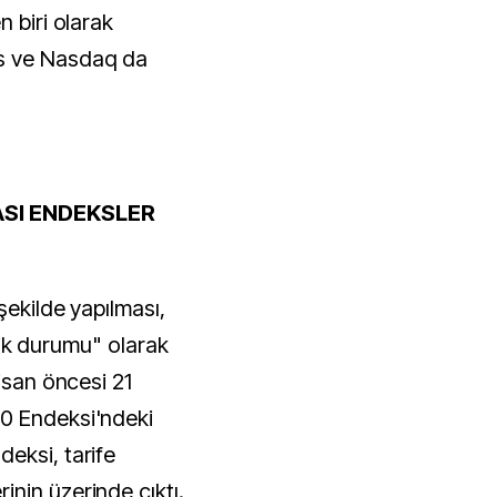
n biri olarak
s ve Nasdaq da
ASI ENDEKSLER
şekilde yapılması,
izlik durumu" olarak
Nisan öncesi 21
0 Endeksi'ndeki
eksi, tarife
nin üzerinde çıktı.