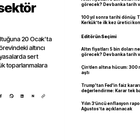
 sektör
görecek? Dev banka tarih v
100 yıl sonra tarihi dönüş: 
Kerkük’te ilk kez üretici k
Editörün Seçimi
oltuğuna 20 Ocak'ta
revindeki altıncı
Altın fiyatları 5 bin doları 
görecek? Dev banka tarih v
iyasalarda sert
ük toparlanmalara
Çin’den altına hücum: 300 m
aştı
Trump'tan Fed'in faiz kararı
değerlendirme: Karar tek b
Warsh'ın değil
N
Yılın 3’üncü enflasyon rapo
Ağustos’ta açıklanacak
Kaynak ekle