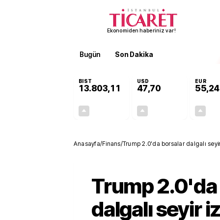
Ekonomiden haberiniz var!
Bugün
Son Dakika
Finans
EKST
BIST
USD
EUR
13.803,11
47,70
55,24
+0,03%
+0,17%
4,29
0,08
Anasayfa
/
Finans
/
Trump 2.0'da borsalar dalgalı seyir i
Trump 2.0'da 
dalgalı seyir i