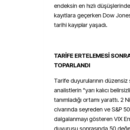
endeksin en hızlı düşüşlerinde
kayıtlara geçerken Dow Jone
tarihi kayıplar yaşadı.
TARİFE ERTELEMESİ SONR
TOPARLANDI
Tarife duyurularının düzensiz 
analistlerin "yarı kalıcı belirs
tanımladığı ortamı yarattı. 2 
civarında seyreden ve S&P 50
dalgalanmayı gösteren VIX End
duyurusu sonrasında 50 değeri