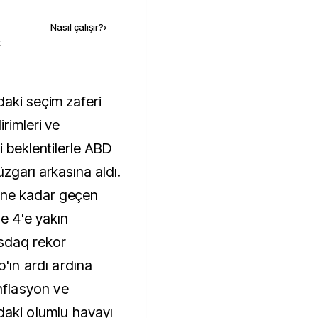
Nasıl çalışır?
›
k
rimleri ve
i beklentilerle ABD
zgarı arkasına aldı.
ine kadar geçen
e 4'e yakın
sdaq rekor
'ın ardı ardına
enflasyon ve
daki olumlu havayı