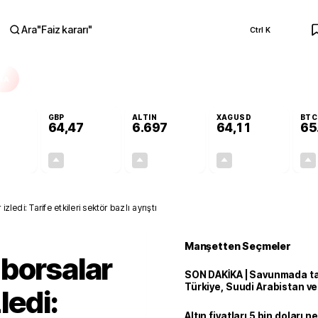
Ara
"
Faiz kararı
"
Ctrl K
RA
GBP
ALTIN
XAGUSD
BTC
64,47
6.697
64,11
65
+0,41%
+0,47%
+3,15%
+4,24%
0,23
0,30
204,81
2,61
zledi: Tarife etkileri sektör bazlı ayrıştı
Manşetten Seçmeler
borsalar
SON DAKİKA | Savunmada tari
Türkiye, Suudi Arabistan v
zledi:
'Mekke Anlaşması'nı imzala
Altın fiyatları 5 bin doları 