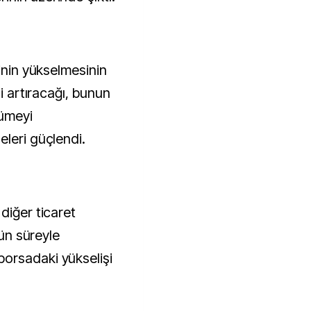
rinin yükselmesinin
ni artıracağı, bunun
ümeyi
eleri güçlendi.
diğer ticaret
gün süreyle
orsadaki yükselişi