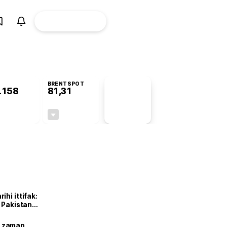
ÜYE
CANLI BORSA
Girişi
BRENTSPOT
.158
81,31
PİYASA
VERİLERİ
+1,46%
-1,78%
+0,00
-1,47
hi ittifak:
e Pakistan
dı
ne zaman