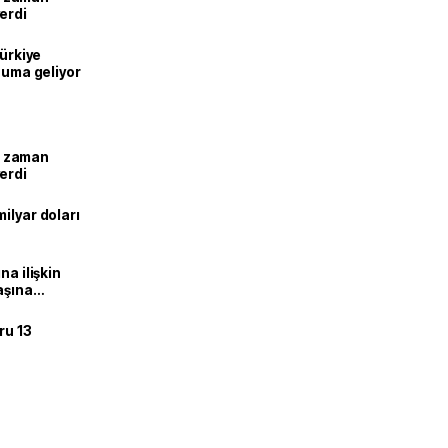
erdi
Türkiye
onuma geliyor
ne zaman
erdi
ilyar doları
na ilişkin
aşına
ru 13