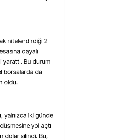
k nitelendirdiği 2
k esasına dayalı
si yarattı. Bu durum
l borsalarda da
n oldu.
sı, yalnızca iki günde
düşmesine yol açtı
 dolar silindi. Bu,