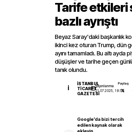
Tarife etkileri
bazlı ayrıştı
Beyaz Saray'daki başkanlık k
ikinci kez oturan Trump, dün gö
ayını tamamladı. Bu altı ayda p
düşüşler ve tarihe geçen günl
tanık olundu.
İSTANBUL
Paylaş
Yayınlanma
İ
TICARET
21.07.2025, 18:59
GAZETESI
Google'da bizi tercih
edilen kaynak olarak
ekleyin