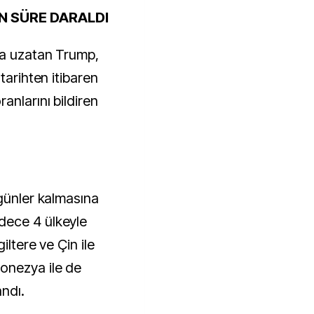
N SÜRE DARALDI
'a uzatan Trump,
tarihten itibaren
anlarını bildiren
 günler kalmasına
dece 4 ülkeyle
iltere ve Çin ile
onezya ile de
ndı.