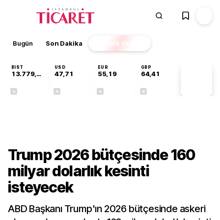
Bugün
Son Dakika
Finans
EKSTRA
BIST
USD
EUR
GBP
13.779,39
47,71
55,19
64,41
PİYASA
VERİLERİ
-0,14%
+0,18%
+0,32%
+0,38%
Dünya
Trump 2026 bütçesinde 160
milyar dolarlık kesinti
isteyecek
ABD Başkanı Trump'ın 2026 bütçesinde askeri