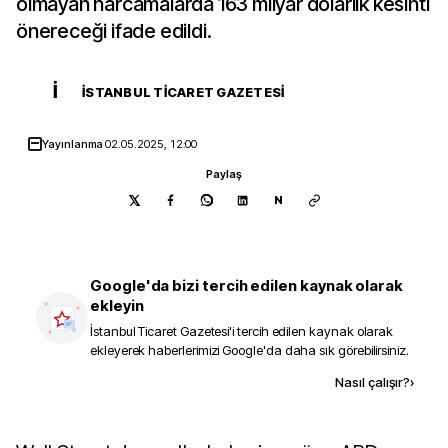
olmayan harcamalarda 163 milyar dolarlık kesinti
önereceği ifade edildi.
İ
İSTANBUL TICARET GAZETESI
Yayınlanma
02.05.2025, 12:00
Paylaş
N
Google'da bizi tercih edilen kaynak olarak
ekleyin
İstanbul Ticaret Gazetesi
'i tercih edilen kaynak olarak
ekleyerek haberlerimizi Google'da daha sık görebilirsiniz.
Kaynak ekle
Nasıl çalışır?
›