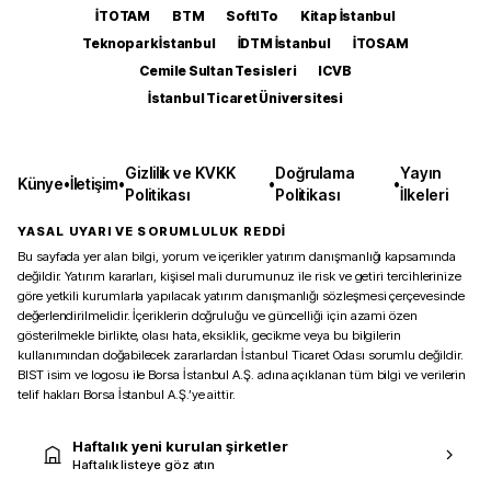
İTOTAM
BTM
SoftITo
Kitap İstanbul
Teknopark İstanbul
İDTM İstanbul
İTOSAM
Cemile Sultan Tesisleri
ICVB
İstanbul Ticaret Üniversitesi
Gizlilik ve KVKK
Doğrulama
Yayın
Künye
•
İletişim
•
•
•
Politikası
Politikası
İlkeleri
YASAL UYARI VE SORUMLULUK REDDİ
Bu sayfada yer alan bilgi, yorum ve içerikler yatırım danışmanlığı kapsamında
değildir. Yatırım kararları, kişisel mali durumunuz ile risk ve getiri tercihlerinize
göre yetkili kurumlarla yapılacak yatırım danışmanlığı sözleşmesi çerçevesinde
değerlendirilmelidir. İçeriklerin doğruluğu ve güncelliği için azami özen
gösterilmekle birlikte, olası hata, eksiklik, gecikme veya bu bilgilerin
kullanımından doğabilecek zararlardan İstanbul Ticaret Odası sorumlu değildir.
BIST isim ve logosu ile Borsa İstanbul A.Ş. adına açıklanan tüm bilgi ve verilerin
telif hakları Borsa İstanbul A.Ş.’ye aittir.
Haftalık yeni kurulan şirketler
Haftalık listeye göz atın