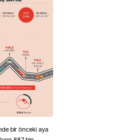
imde bir önceki aya
lyon 887 bin