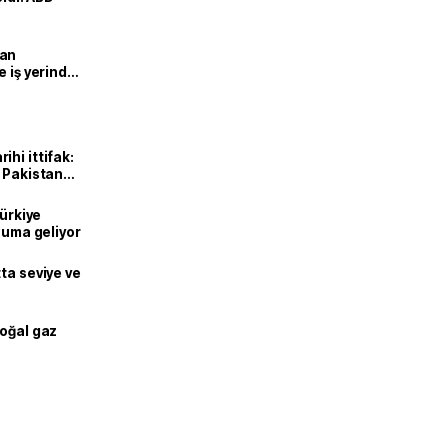
man
e iş yerinde
hi ittifak:
e Pakistan
dı
Türkiye
onuma geliyor
ta seviye ve
doğal gaz