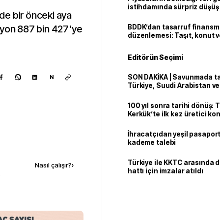
istihdamında sürpriz düşüş
mde bir önceki aya
lyon 887 bin 427'ye
BDDK’dan tasarruf finans
düzenlemesi: Taşıt, konut v
limitler değişti
Editörün Seçimi
SON DAKİKA | Savunmada tari
N
Türkiye, Suudi Arabistan v
'Mekke Anlaşması'nı imzala
100 yıl sonra tarihi dönüş: 
Kerkük’te ilk kez üretici k
İhracatçıdan yeşil pasaport
kademe talebi
Kaynak ekle
Türkiye ile KKTC arasında 
Nasıl çalışır?
›
hattı için imzalar atıldı
k