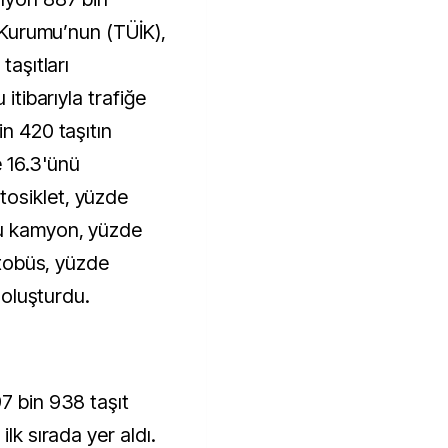
k Kurumu’nun (TÜİK),
taşıtları
 itibarıyla trafiğe
in 420 taşıtın
 16.3'ünü
osiklet, yüzde
nu kamyon, yüzde
 otobüs, yüzde
r oluşturdu.
7 bin 938 taşıt
ilk sırada yer aldı.