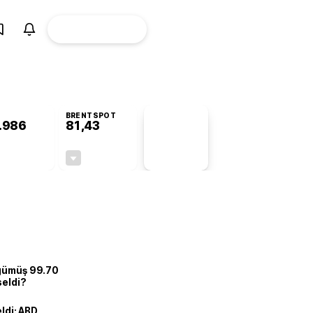
ÜYE
CANLI BORSA
Girişi
BRENTSPOT
.986
81,43
PİYASA
VERİLERİ
+0,71%
-1,63%
+0,00
-1,35
 gümüş 99.70
seldi?
eldi: ABD