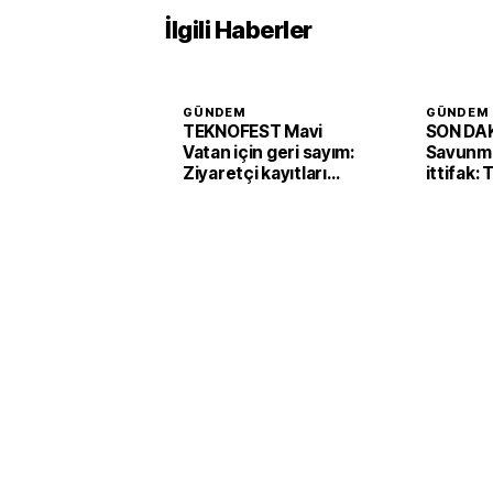
İlgili Haberler
GÜNDEM
GÜNDEM
TEKNOFEST Mavi
SON DAK
Vatan için geri sayım:
Savunma
Ziyaretçi kayıtları
ittifak:
başladı
Arabist
'Mekke 
imzaladı