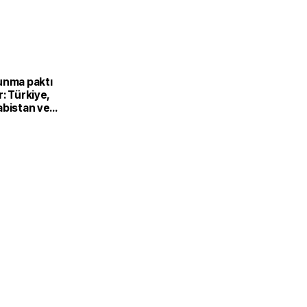
unma paktı
: Türkiye,
abistan ve
’dan ortak