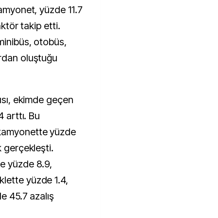
kamyonet, yüzde 11.7
ktör takip etti.
minibüs, otobüs,
ardan oluştuğu
yısı, ekimde geçen
4 arttı. Bu
 kamyonette yüzde
k gerçekleşti.
e yüzde 8.9,
lette yüzde 1.4,
de 45.7 azalış