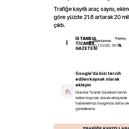
Trafiğe kayıtlı araç sayısı, eki
göre yüzde 21.8 artarak 20 mi
çıktı.
İSTANBUL
Paylaş
Yayınlanma
İ
TICARET
21.10.2022, 09:56
GAZETESI
Google'da bizi tercih
edilen kaynak olarak
ekleyin
İstanbul Ticaret Gazetesi
'i tercih
edilen kaynak olarak ekleyerek
haberlerimizi Google'da daha sı
görebilirsiniz.