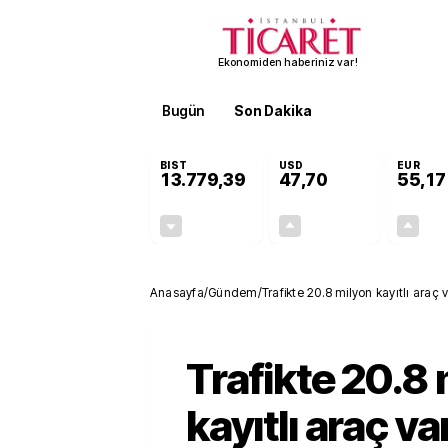
Ekonomiden haberiniz var!
Bugün
Son Dakika
Finans
EKST
BIST
USD
EUR
13.779,39
47,70
55,17
-0,14%
+0,15%
-19,42
0,07
Anasayfa
/
Gündem
/
Trafikte 20.8 milyon kayıtlı araç 
Trafikte 20.8
kayıtlı araç va