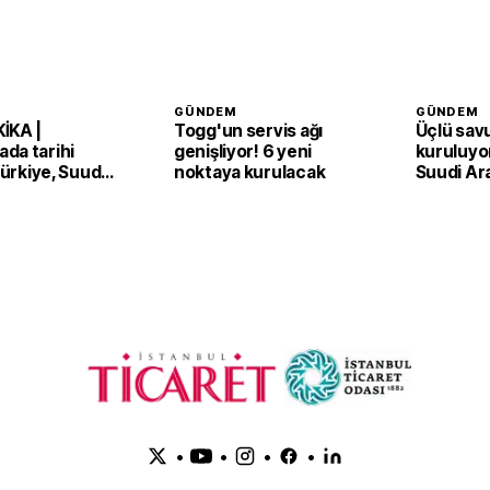
GÜNDEM
GÜNDEM
İKA |
Togg'un servis ağı
Üçlü sav
da tarihi
genişliyor! 6 yeni
kuruluyor
 Türkiye, Suudi
noktaya kurulacak
Suudi Ar
an ve Pakistan
Pakistan
Anlaşması'nı
adım
•
•
•
•