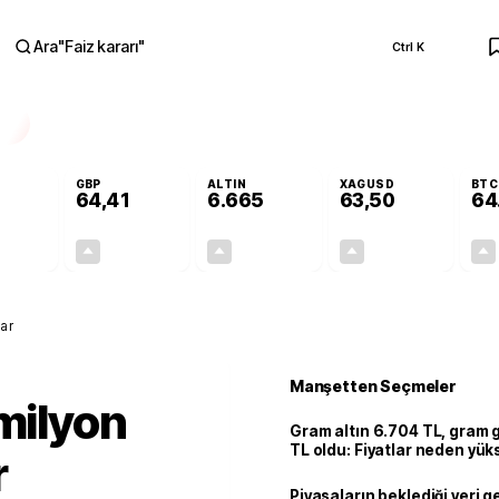
Ara
"
Faiz kararı
"
Ctrl K
RA
GBP
ALTIN
XAGUSD
BTC
64,41
6.665
63,50
64
+0,29%
+0,37%
+2,65%
+3,25%
0,16
0,23
171,98
2,00
var
Manşetten Seçmeler
 milyon
Gram altın 6.704 TL, gram
TL oldu: Fiyatlar neden yük
r
Piyasaların beklediği veri g