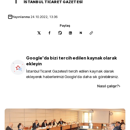
İ
İSTANBUL TICARET GAZETESI
Yayınlanma
24.10.2022, 13:36
Paylaş
N
Google'da bizi tercih edilen kaynak olarak
ekleyin
İstanbul Ticaret Gazetesi
'i tercih edilen kaynak olarak
ekleyerek haberlerimizi Google'da daha sık görebilirsiniz.
Kaynak ekle
Nasıl çalışır?
›