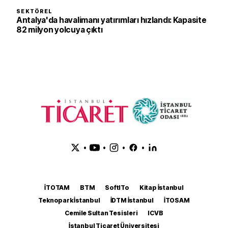
SEKTÖREL
Antalya'da havalimanı yatırımları hızlandı: Kapasite
82 milyon yolcuya çıktı
•
•
•
•
İTOTAM
BTM
SoftITo
Kitap İstanbul
Teknopark İstanbul
İDTM İstanbul
İTOSAM
Cemile Sultan Tesisleri
ICVB
İstanbul Ticaret Üniversitesi