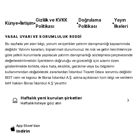
Gizlilik ve KVKK
Doğrulama
Yayın
Künye
•
İletişim
•
•
•
Politikası
Politikası
İlkeleri
YASAL UYARI VE SORUMLULUK REDDİ
Bu sayfada yer alan bilgi, yorum ve içerikler yatırım danışmanlığı kapsamında
değildir. Yatırım kararları, kişisel mali durumunuz ile risk ve getiri tercihlerinize
göre yetkili kurumlarla yapılacak yatırım danışmanlığı sözleşmesi çerçevesinde
değerlendirilmelidir. İçeriklerin doğruluğu ve güncelliği için azami özen
gösterilmekle birlikte, olası hata, eksiklik, gecikme veya bu bilgilerin
kullanımından doğabilecek zararlardan İstanbul Ticaret Odası sorumlu değildir.
BIST isim ve logosu ile Borsa İstanbul A.Ş. adına açıklanan tüm bilgi ve verilerin
telif hakları Borsa İstanbul A.Ş.’ye aittir.
Haftalık yeni kurulan şirketler
Haftalık listeye göz atın
App Store'dan
indirin