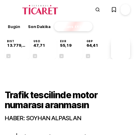
Bugün
Son Dakika
Finans
EKSTRA
BIST
USD
EUR
GBP
13.779,39
47,71
55,19
64,41
PİYASA
VERİLERİ
-0,14%
+0,18%
+0,32%
+0,38%
Sektörel
Trafik tescilinde motor
numarası aranmasın
HABER: SOYHAN ALPASLAN