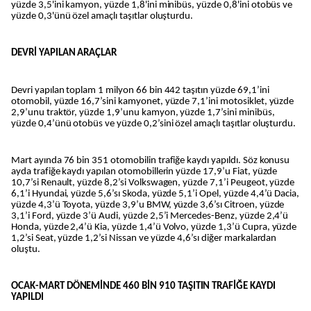
yüzde 3,5'ini kamyon, yüzde 1,8'ini minibüs, yüzde 0,8'ini otobüs ve
yüzde 0,3'ünü özel amaçlı taşıtlar oluşturdu.
DEVRİ YAPILAN ARAÇLAR
Devri yapılan toplam 1 milyon 66 bin 442 taşıtın yüzde 69,1’ini
otomobil, yüzde 16,7’sini kamyonet, yüzde 7,1’ini motosiklet, yüzde
2,9’unu traktör, yüzde 1,9’unu kamyon, yüzde 1,7’sini minibüs,
yüzde 0,4’ünü otobüs ve yüzde 0,2’sini özel amaçlı taşıtlar oluşturdu.
Mart ayında 76 bin 351 otomobilin trafiğe kaydı yapıldı. Söz konusu
ayda trafiğe kaydı yapılan otomobillerin yüzde 17,9’u Fiat, yüzde
10,7’si Renault, yüzde 8,2’si Volkswagen, yüzde 7,1’i Peugeot, yüzde
6,1’i Hyundai, yüzde 5,6’sı Skoda, yüzde 5,1’i Opel, yüzde 4,4’ü Dacia,
yüzde 4,3’ü Toyota, yüzde 3,9’u BMW, yüzde 3,6’sı Citroen, yüzde
3,1’i Ford, yüzde 3’ü Audi, yüzde 2,5’i Mercedes-Benz, yüzde 2,4’ü
Honda, yüzde 2,4’ü Kia, yüzde 1,4’ü Volvo, yüzde 1,3’ü Cupra, yüzde
1,2’si Seat, yüzde 1,2’si Nissan ve yüzde 4,6’sı diğer markalardan
oluştu.
OCAK-MART DÖNEMİNDE 460 BİN 910 TAŞITIN TRAFİĞE KAYDI
YAPILDI