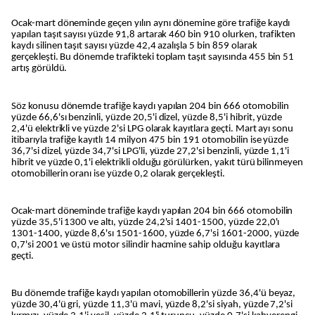
Ocak-mart döneminde geçen yılın aynı dönemine göre trafiğe kaydı
yapılan taşıt sayısı yüzde 91,8 artarak 460 bin 910 olurken, trafikten
kaydı silinen taşıt sayısı yüzde 42,4 azalışla 5 bin 859 olarak
gerçekleşti. Bu dönemde trafikteki toplam taşıt sayısında 455 bin 51
artış görüldü.
Söz konusu dönemde trafiğe kaydı yapılan 204 bin 666 otomobilin
yüzde 66,6'sı benzinli, yüzde 20,5'i dizel, yüzde 8,5'i hibrit, yüzde
2,4'ü elektrikli ve yüzde 2'si LPG olarak kayıtlara geçti. Mart ayı sonu
itibarıyla trafiğe kayıtlı 14 milyon 475 bin 191 otomobilin ise yüzde
36,7'si dizel, yüzde 34,7'si LPG'li, yüzde 27,2'si benzinli, yüzde 1,1'i
hibrit ve yüzde 0,1'i elektrikli olduğu görülürken, yakıt türü bilinmeyen
otomobillerin oranı ise yüzde 0,2 olarak gerçekleşti.
Ocak-mart döneminde trafiğe kaydı yapılan 204 bin 666 otomobilin
yüzde 35,5'i 1300 ve altı, yüzde 24,2'si 1401-1500, yüzde 22,0'ı
1301-1400, yüzde 8,6'sı 1501-1600, yüzde 6,7'si 1601-2000, yüzde
0,7'si 2001 ve üstü motor silindir hacmine sahip olduğu kayıtlara
geçti.
Bu dönemde trafiğe kaydı yapılan otomobillerin yüzde 36,4'ü beyaz,
yüzde 30,4'ü gri, yüzde 11,3'ü mavi, yüzde 8,2'si siyah, yüzde 7,2'si