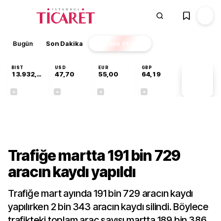
Bugün
Son Dakika
Finans
EKSTRA
BIST
USD
EUR
GBP
13.932,50
47,70
55,00
64,19
PİYASA
VERİLERİ
+0,97%
+0,17%
-0,02%
+0,03%
Gündem
Trafiğe martta 191 bin 729
aracın kaydı yapıldı
Trafiğe mart ayında 191 bin 729 aracın kaydı
yapılırken 2 bin 343 aracın kaydı silindi. Böylece
trafikteki toplam araç sayısı martta 189 bin 386