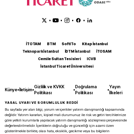
•
•
•
•
İTOTAM
BTM
SoftITo
Kitap İstanbul
Teknopark İstanbul
İDTM İstanbul
İTOSAM
Cemile Sultan Tesisleri
ICVB
İstanbul Ticaret Üniversitesi
Gizlilik ve KVKK
Doğrulama
Yayın
Künye
•
İletişim
•
•
•
Politikası
Politikası
İlkeleri
YASAL UYARI VE SORUMLULUK REDDİ
Bu sayfada yer alan bilgi, yorum ve içerikler yatırım danışmanlığı kapsamında
değildir. Yatırım kararları, kişisel mali durumunuz ile risk ve getiri tercihlerinize
göre yetkili kurumlarla yapılacak yatırım danışmanlığı sözleşmesi çerçevesinde
değerlendirilmelidir. İçeriklerin doğruluğu ve güncelliği için azami özen
gösterilmekle birlikte, olası hata, eksiklik, gecikme veya bu bilgilerin