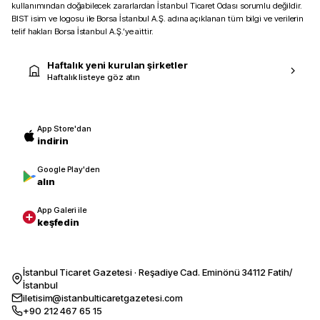
kullanımından doğabilecek zararlardan İstanbul Ticaret Odası sorumlu değildir.
BIST isim ve logosu ile Borsa İstanbul A.Ş. adına açıklanan tüm bilgi ve verilerin
telif hakları Borsa İstanbul A.Ş.’ye aittir.
Haftalık yeni kurulan şirketler
Haftalık listeye göz atın
App Store'dan
indirin
Google Play'den
alın
App Galeri ile
keşfedin
İstanbul Ticaret Gazetesi · Reşadiye Cad. Eminönü 34112 Fatih/
İstanbul
iletisim@istanbulticaretgazetesi.com
+90 212 467 65 15