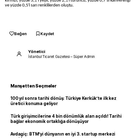
kırmızı, yüzde 3,1'i yeşil, yüzde 2,1'i turuncu, yüzde 0,7'si kahverengi
ve yüzde 0,5'i sarı renklilerden oluştu.
Beğen
Kaydet
Yönetici
İstanbul Ticaret Gazetesi – Süper Admin
Manşetten Seçmeler
100 yıl sonra tarihi dönüş: Türkiye Kerkük’te ilk kez
üretici konuma geliyor
Türk girişimcilerine 4 bin dönümlük alan açıldı! Tarihi
bağlar ekonomik ortaklığa dönüşüyor
Avdagiç: BTM’yi dünyanın en iyi 3. startup merkezi