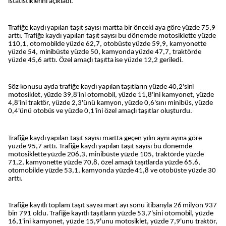
istatistiklerini açıkladı.
Trafiğe kaydı yapılan taşıt sayısı martta bir önceki aya göre yüzde 75,9
arttı. Trafiğe kaydı yapılan taşıt sayısı bu dönemde motosiklette yüzde
110,1, otomobilde yüzde 62,7, otobüste yüzde 59,9, kamyonette
yüzde 54, minibüste yüzde 50, kamyonda yüzde 47,7, traktörde
yüzde 45,6 arttı. Özel amaçlı taşıtta ise yüzde 12,2 geriledi.
Söz konusu ayda trafiğe kaydı yapılan taşıtların yüzde 40,2'sini
motosiklet, yüzde 39,8'ini otomobil, yüzde 11,8'ini kamyonet, yüzde
4,8'ini traktör, yüzde 2,3'ünü kamyon, yüzde 0,6'sını minibüs, yüzde
0,4'ünü otobüs ve yüzde 0,1'ini özel amaçlı taşıtlar oluşturdu.
Trafiğe kaydı yapılan taşıt sayısı martta geçen yılın aynı ayına göre
yüzde 95,7 arttı. Trafiğe kaydı yapılan taşıt sayısı bu dönemde
motosiklette yüzde 206,3, minibüste yüzde 105, traktörde yüzde
71,2, kamyonette yüzde 70,8, özel amaçlı taşıtlarda yüzde 65,6,
otomobilde yüzde 53,1, kamyonda yüzde 41,8 ve otobüste yüzde 30
arttı.
Trafiğe kayıtlı toplam taşıt sayısı mart ayı sonu itibarıyla 26 milyon 937
bin 791 oldu. Trafiğe kayıtlı taşıtların yüzde 53,7'sini otomobil, yüzde
16,1'ini kamyonet, yüzde 15,9'unu motosiklet, yüzde 7,9'unu traktör,