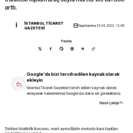
arttı.
İSTANBUL TICARET
İ
Yayınlanma
25.04.2023, 12:08
GAZETESI
Paylaş
N
Google'da bizi tercih edilen kaynak olarak
ekleyin
İstanbul Ticaret Gazetesi
'i tercih edilen kaynak olarak
ekleyerek haberlerimizi Google'da daha sık görebilirsiniz.
Kaynak ekle
Nasıl çalışır?
›
Türkiye İstatistik Kurumu, mart ayına ilişkin motorlu kara taşıtları