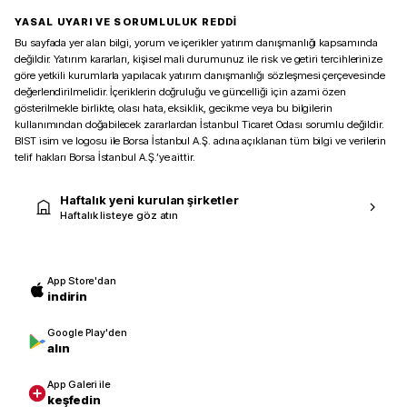
YASAL UYARI VE SORUMLULUK REDDİ
Bu sayfada yer alan bilgi, yorum ve içerikler yatırım danışmanlığı kapsamında
değildir. Yatırım kararları, kişisel mali durumunuz ile risk ve getiri tercihlerinize
göre yetkili kurumlarla yapılacak yatırım danışmanlığı sözleşmesi çerçevesinde
değerlendirilmelidir. İçeriklerin doğruluğu ve güncelliği için azami özen
gösterilmekle birlikte, olası hata, eksiklik, gecikme veya bu bilgilerin
kullanımından doğabilecek zararlardan İstanbul Ticaret Odası sorumlu değildir.
BIST isim ve logosu ile Borsa İstanbul A.Ş. adına açıklanan tüm bilgi ve verilerin
telif hakları Borsa İstanbul A.Ş.’ye aittir.
Haftalık yeni kurulan şirketler
Haftalık listeye göz atın
App Store'dan
indirin
Google Play'den
alın
App Galeri ile
keşfedin