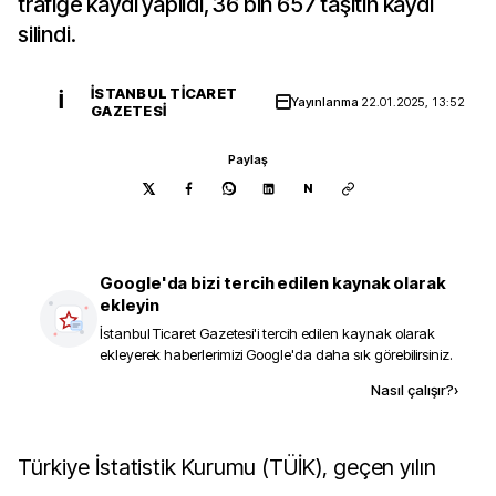
trafiğe kaydı yapıldı, 36 bin 657 taşıtın kaydı
silindi.
İSTANBUL TICARET
İ
Yayınlanma
22.01.2025, 13:52
GAZETESI
Paylaş
N
Google'da bizi tercih edilen kaynak olarak
ekleyin
İstanbul Ticaret Gazetesi
'i tercih edilen kaynak olarak
ekleyerek haberlerimizi Google'da daha sık görebilirsiniz.
Kaynak ekle
Nasıl çalışır?
›
Türkiye İstatistik Kurumu (TÜİK), geçen yılın