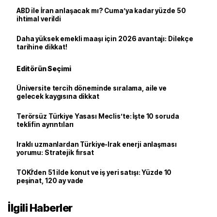
ABD ile İran anlaşacak mı? Cuma’ya kadar yüzde 50
ihtimal verildi
Daha yüksek emekli maaşı için 2026 avantajı: Dilekçe
tarihine dikkat!
Editörün Seçimi
Üniversite tercih döneminde sıralama, aile ve
gelecek kaygısına dikkat
Terörsüz Türkiye Yasası Meclis’te: İşte 10 soruda
teklifin ayrıntıları
Iraklı uzmanlardan Türkiye-Irak enerji anlaşması
yorumu: Stratejik fırsat
TOKİ’den 51 ilde konut ve iş yeri satışı: Yüzde 10
peşinat, 120 ay vade
İlgili Haberler