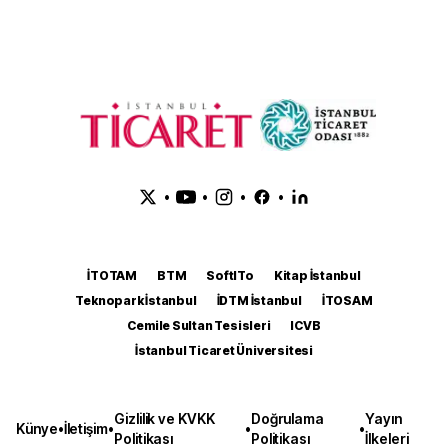
•
•
•
•
İTOTAM
BTM
SoftITo
Kitap İstanbul
Teknopark İstanbul
İDTM İstanbul
İTOSAM
Cemile Sultan Tesisleri
ICVB
İstanbul Ticaret Üniversitesi
Gizlilik ve KVKK
Doğrulama
Yayın
Künye
•
İletişim
•
•
•
Politikası
Politikası
İlkeleri