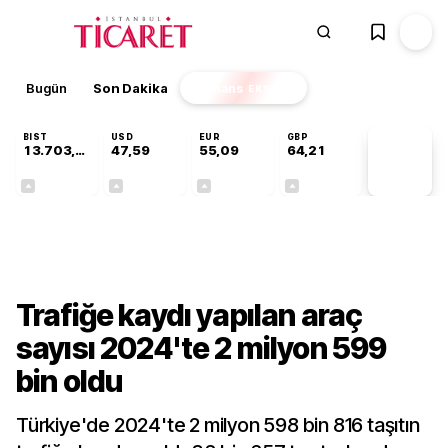
Bugün
Son Dakika
Finans
EKSTRA
BIST
USD
EUR
GBP
13.703,13
47,59
55,09
64,21
PİYASA
VERİLERİ
+0,11%
+0,05%
+0,15%
+0,17%
Gündem
Trafiğe kaydı yapılan araç
sayısı 2024'te 2 milyon 599
bin oldu
Türkiye'de 2024'te 2 milyon 598 bin 816 taşıtın