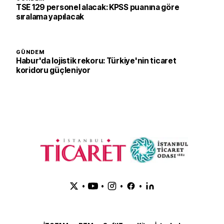
TSE 129 personel alacak: KPSS puanına göre
sıralama yapılacak
GÜNDEM
Habur'da lojistik rekoru: Türkiye'nin ticaret
koridoru güçleniyor
•
•
•
•