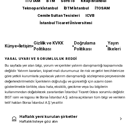
İTOTAM
BTM
SoftITo
Kitap İstanbul
Teknopark İstanbul
İDTM İstanbul
İTOSAM
Cemile Sultan Tesisleri
ICVB
İstanbul Ticaret Üniversitesi
Gizlilik ve KVKK
Doğrulama
Yayın
Künye
•
İletişim
•
•
•
Politikası
Politikası
İlkeleri
YASAL UYARI VE SORUMLULUK REDDİ
Bu sayfada yer alan bilgi, yorum ve içerikler yatırım danışmanlığı kapsamında
değildir. Yatırım kararları, kişisel mali durumunuz ile risk ve getiri tercihlerinize
göre yetkili kurumlarla yapılacak yatırım danışmanlığı sözleşmesi çerçevesinde
değerlendirilmelidir. İçeriklerin doğruluğu ve güncelliği için azami özen
gösterilmekle birlikte, olası hata, eksiklik, gecikme veya bu bilgilerin
kullanımından doğabilecek zararlardan İstanbul Ticaret Odası sorumlu değildir.
BIST isim ve logosu ile Borsa İstanbul A.Ş. adına açıklanan tüm bilgi ve verilerin
telif hakları Borsa İstanbul A.Ş.’ye aittir.
Haftalık yeni kurulan şirketler
Haftalık listeye göz atın