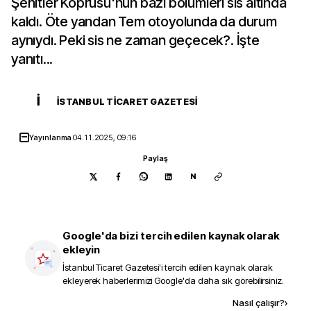
Şehitler Köprüsü'nün bazı bölümleri sis altında
kaldı. Öte yandan Tem otoyolunda da durum
aynıydı. Peki sis ne zaman geçecek?. İşte
yanıtı...
İ
İSTANBUL TICARET GAZETESI
Yayınlanma
04.11.2025, 09:16
Paylaş
N
Google'da bizi tercih edilen kaynak olarak
ekleyin
İstanbul Ticaret Gazetesi
'i tercih edilen kaynak olarak
ekleyerek haberlerimizi Google'da daha sık görebilirsiniz.
Kaynak ekle
Nasıl çalışır?
›