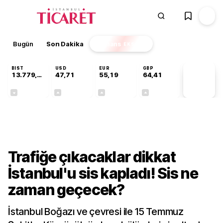
Bugün
Son Dakika
Finans
EKSTRA
BIST
USD
EUR
GBP
13.779,39
47,71
55,19
64,41
PİYASA
VERİLERİ
-0,14%
+0,18%
+0,32%
+0,38%
Gündem
Trafiğe çıkacaklar dikkat
İstanbul'u sis kapladı! Sis ne
zaman geçecek?
İstanbul Boğazı ve çevresi ile 15 Temmuz