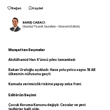
Beğen
Kaydet
BARIŞ CABACI
İstanbul Ticaret Gazetesi – Ekonomi Editörü
Manşetten Seçmeler
Abdülhamid Han 4'üncü yılını tamamladı
Bakan Uraloğlu açıkladı: Hava yolu yolcu sayısı 18 AB
ülkesinin nüfusunu geçti
Kamuda verimsizlik riskine yapay zeka freni
Editörün Seçimi
Çocuk Koruma Kanunu değişti: Cezalar ve yeni
tedbirler belli oldu