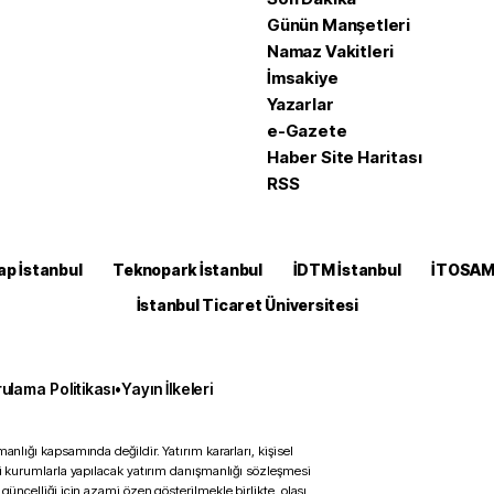
Günün Manşetleri
Namaz Vakitleri
İmsakiye
Yazarlar
e-Gazete
Haber Site Haritası
RSS
ap İstanbul
Teknopark İstanbul
İDTM İstanbul
İTOSA
İstanbul Ticaret Üniversitesi
ulama Politikası
•
Yayın İlkeleri
anlığı kapsamında değildir. Yatırım kararları, kişisel
ili kurumlarla yapılacak yatırım danışmanlığı sözleşmesi
 güncelliği için azami özen gösterilmekle birlikte, olası