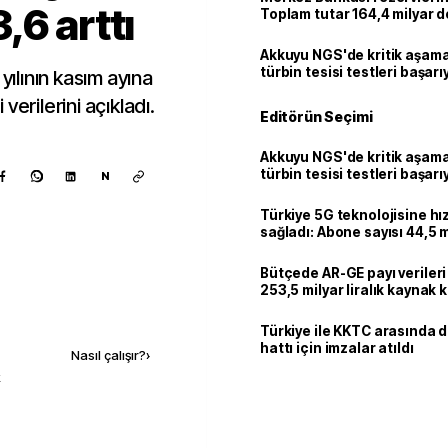
,6 arttı
Toplam tutar 164,4 milyar d
Akkuyu NGS'de kritik aşama:
türbin tesisi testleri başarı
yılının kasım ayına
tamamlandı
 verilerini açıkladı.
Editörün Seçimi
Akkuyu NGS'de kritik aşama:
türbin tesisi testleri başarı
N
tamamlandı
Türkiye 5G teknolojisine hı
sağladı: Abone sayısı 44,5 
ulaştı
Bütçede AR-GE payı verileri
253,5 milyar liralık kaynak k
Kaynak ekle
Türkiye ile KKTC arasında 
hattı için imzalar atıldı
Nasıl çalışır?
›
k