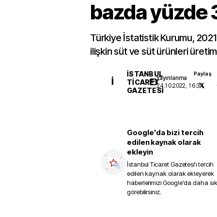
bazda yüzde 3
Türkiye İstatistik Kurumu, 2021 
ilişkin süt ve süt ürünleri üretimi
İSTANBUL
Paylaş
Yayınlanma
İ
TICARET
24.10.2022, 16:34
GAZETESI
Google'da bizi tercih
edilen kaynak olarak
ekleyin
İstanbul Ticaret Gazetesi
'i tercih
edilen kaynak olarak ekleyerek
haberlerimizi Google'da daha sı
görebilirsiniz.