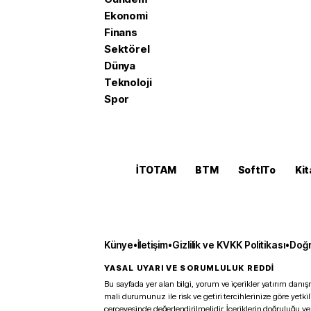
Ekonomi
Finans
Sektörel
Dünya
Teknoloji
Spor
İTOTAM
BTM
SoftITo
Kit
Künye
•
İletişim
•
Gizlilik ve KVKK Politikası
•
Doğr
YASAL UYARI VE SORUMLULUK REDDİ
Bu sayfada yer alan bilgi, yorum ve içerikler yatırım danışm
mali durumunuz ile risk ve getiri tercihlerinize göre yetk
çerçevesinde değerlendirilmelidir. İçeriklerin doğruluğu ve