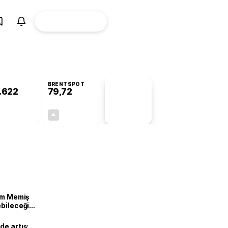
ÜYE
CANLI BORSA
Girişi
BRENTSPOT
.622
79,72
PİYASA
VERİLERİ
+0,86%
+1,03%
+0,00
0,81
lam Memiş
ebileceği
var
de artış: