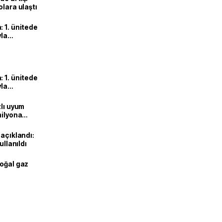
olara ulaştı
 1. ünitede
yla
 1. ünitede
yla
zlı uyum
milyona
 açıklandı:
ullanıldı
doğal gaz