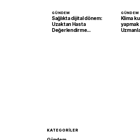
GÜNDEM
GÜNDEM
Sağlıkta dijital dönem:
Klima ku
Uzaktan Hasta
yapmak 
Değerlendirme
Uzmanlar
Sistemi ile görüntülü
destek başladı
KATEGORILER
Gündem