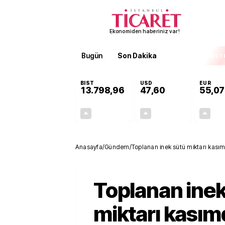
Ekonomiden haberiniz var!
Bugün
Son Dakika
Finans
EKST
BIST
USD
EUR
13.798,96
47,60
55,07
+0,70%
+0,06%
95,83
0,03
Anasayfa
/
Gündem
/
Toplanan inek sütü miktarı kasım
Toplanan inek
miktarı kasımd