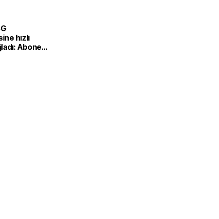
5G
ine hızlı
ladı: Abone
,5 milyona