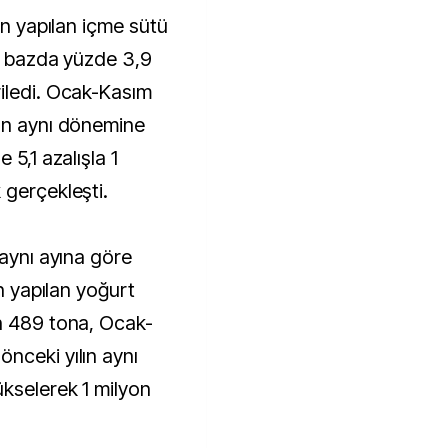
an yapılan içme sütü
ık bazda yüzde 3,9
iledi. Ocak-Kasım
lın aynı dönemine
 5,1 azalışla 1
 gerçekleşti.
 aynı ayına göre
an yapılan yoğurt
n 489 tona, Ocak-
nceki yılın aynı
kselerek 1 milyon