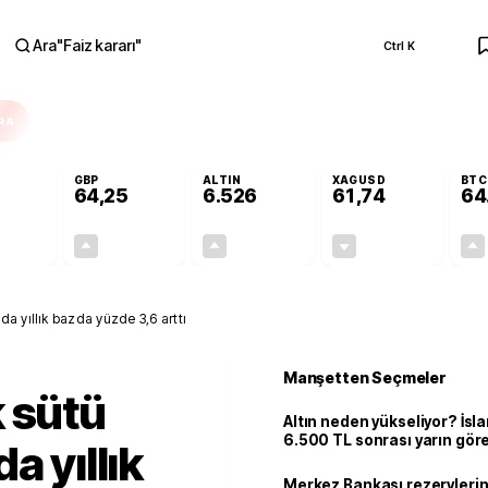
Ara
"
Faiz kararı
"
Ctrl K
RA
GBP
ALTIN
XAGUSD
BTC
64,25
6.526
61,74
64
+0,12%
+0,23%
+0,46%
-0,48%
0,06
0,15
29,74
-0,30
da yıllık bazda yüzde 3,6 arttı
Manşetten Seçmeler
 sütü
Altın neden yükseliyor? İs
6.500 TL sonrası yarın gör
a yıllık
seviyeyi açıkladı: 2 ihtimal 
Merkez Bankası rezervlerin