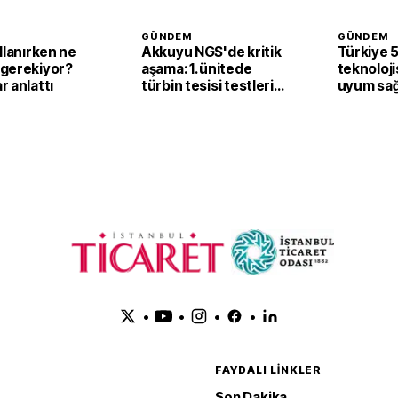
GÜNDEM
GÜNDEM
llanırken ne
Akkuyu NGS'de kritik
Türkiye 
gerekiyor?
aşama: 1. ünitede
teknolojis
 anlattı
türbin tesisi testleri
uyum sağ
başarıyla tamamlandı
sayısı 44
ulaştı
•
•
•
•
FAYDALI LINKLER
Son Dakika