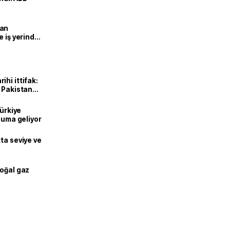
man
e iş yerinde
hi ittifak:
e Pakistan
dı
Türkiye
onuma geliyor
ta seviye ve
doğal gaz