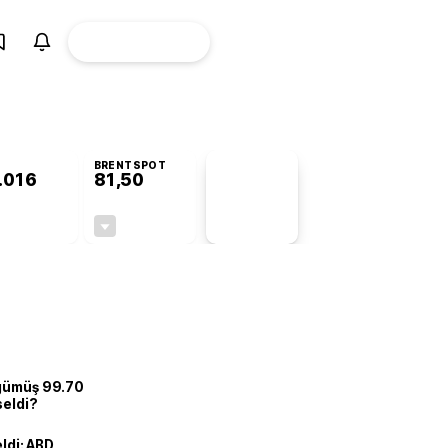
ÜYE
CANLI BORSA
Girişi
BRENTSPOT
.016
81,50
PİYASA
VERİLERİ
+1,04%
-1,55%
+0,00
-1,28
 gümüş 99.70
seldi?
eldi: ABD