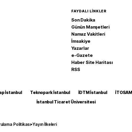
FAYDALI LINKLER
Son Dakika
Günün Manşetleri
Namaz Vakitleri
İmsakiye
Yazarlar
e-Gazete
Haber Site Haritası
RSS
ap İstanbul
Teknopark İstanbul
İDTM İstanbul
İTOSA
İstanbul Ticaret Üniversitesi
ulama Politikası
•
Yayın İlkeleri