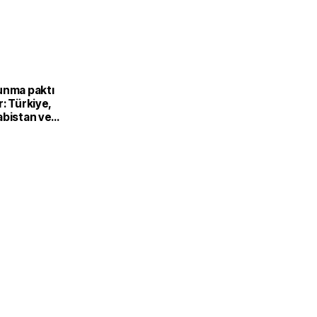
unma paktı
: Türkiye,
abistan ve
’dan ortak