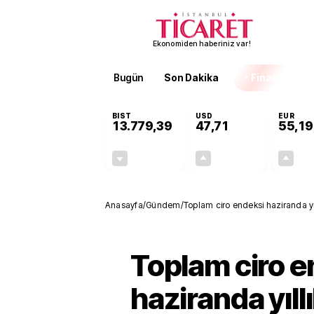
Ekonomiden haberiniz var!
Bugün
Son Dakika
Finans
EKST
BIST
USD
EUR
13.779,39
47,71
55,19
-0,14%
+0,18%
-19,42
0,09
Anasayfa
/
Gündem
/
Toplam ciro endeksi haziranda yı
Toplam ciro e
haziranda yıll