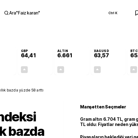
Ara
"
Faiz kararı
"
Ctrl K
RA
GBP
ALTIN
XAGUSD
BTC
64,41
6.661
63,57
65
+0,32%
+0,38%
+2,59%
+3,37%
0,18
0,24
167,96
2,07
llık bazda yüzde 58 arttı
Manşetten Seçmeler
ndeksi
Gram altın 6.704 TL, gram
TL oldu: Fiyatlar neden yük
ık bazda
Piyasaların beklediği veri g