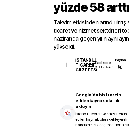
yüzde 58 artt
Takvim etkisinden arındırılmış 
ticaret ve hizmet sektörleri to
haziranda geçen yılın aynı ay
yükseldi.
İSTANBUL
Paylaş
Yayınlanma
İ
TICARET
12.08.2024, 10:32
GAZETESI
Google'da bizi tercih
edilen kaynak olarak
ekleyin
İstanbul Ticaret Gazetesi
'i tercih
edilen kaynak olarak ekleyerek
haberlerimizi Google'da daha sı