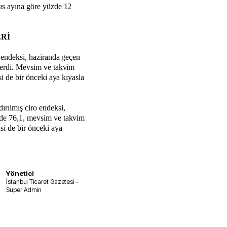
yıs ayına göre yüzde 12
Rİ
o endeksi, haziranda geçen
sterdi. Mevsim ve takvim
si de bir önceki aya kıyasla
ırılmış ciro endeksi,
zde 76,1, mevsim ve takvim
ksi de bir önceki aya
Yönetici
İstanbul Ticaret Gazetesi –
Süper Admin