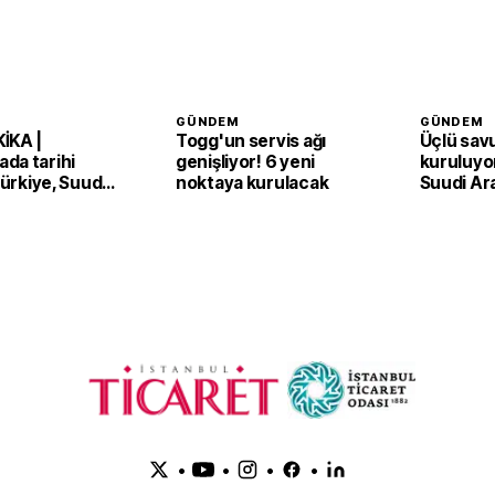
GÜNDEM
GÜNDEM
İKA |
Togg'un servis ağı
Üçlü sav
da tarihi
genişliyor! 6 yeni
kuruluyor
 Türkiye, Suudi
noktaya kurulacak
Suudi Ar
an ve Pakistan
Pakistan
Anlaşması'nı
adım
•
•
•
•