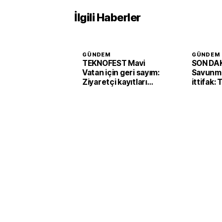
İlgili Haberler
GÜNDEM
GÜNDEM
TEKNOFEST Mavi
SON DAK
Vatan için geri sayım:
Savunma
Ziyaretçi kayıtları
ittifak:
başladı
Arabist
'Mekke 
imzaladı