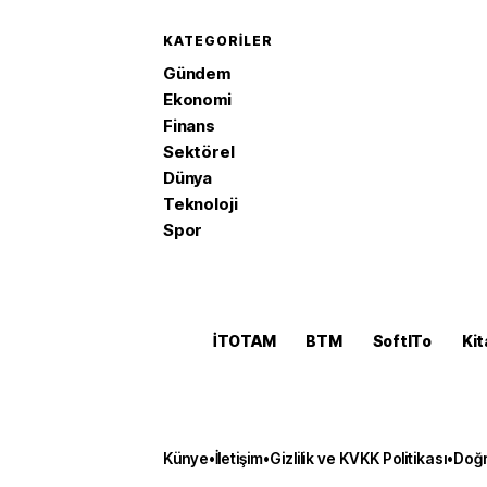
KATEGORILER
Gündem
Ekonomi
Finans
Sektörel
Dünya
Teknoloji
Spor
İTOTAM
BTM
SoftITo
Kit
Künye
•
İletişim
•
Gizlilik ve KVKK Politikası
•
Doğr