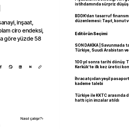
ı
istihdamında sürpriz düşüş
BDDK’dan tasarruf finans
düzenlemesi: Taşıt, konut v
sanayi, inşaat,
limitler değişti
plam ciro endeksi,
Editörün Seçimi
ına göre yüzde 58
SON DAKİKA | Savunmada tari
Türkiye, Suudi Arabistan v
'Mekke Anlaşması'nı imzala
100 yıl sonra tarihi dönüş: 
Kerkük’te ilk kez üretici k
N
İhracatçıdan yeşil pasaport
kademe talebi
Türkiye ile KKTC arasında 
hattı için imzalar atıldı
Kaynak ekle
Nasıl çalışır?
›
k