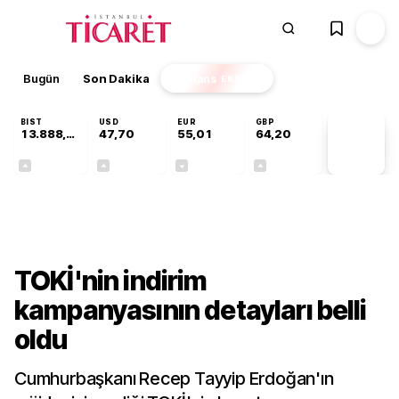
Bugün
Son Dakika
Finans
EKSTRA
BIST
USD
EUR
GBP
13.888,97
47,70
55,01
64,20
PİYASA
VERİLERİ
+0,65%
+0,17%
-0,01%
+0,04%
Gündem
TOKİ'nin indirim
kampanyasının detayları belli
oldu
Cumhurbaşkanı Recep Tayyip Erdoğan'ın