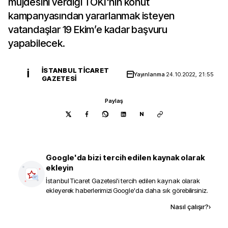
müjdesini verdiği TOKİ'nin konut
kampanyasından yararlanmak isteyen
vatandaşlar 19 Ekim’e kadar başvuru
yapabilecek.
İSTANBUL TICARET
İ
Yayınlanma
24.10.2022, 21:55
GAZETESI
Paylaş
N
Google'da bizi tercih edilen kaynak olarak
ekleyin
İstanbul Ticaret Gazetesi
'i tercih edilen kaynak olarak
ekleyerek haberlerimizi Google'da daha sık görebilirsiniz.
Kaynak ekle
Nasıl çalışır?
›