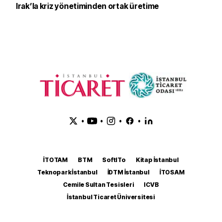
Irak’la kriz yönetiminden ortak üretime
•
•
•
•
İTOTAM
BTM
SoftITo
Kitap İstanbul
Teknopark İstanbul
İDTM İstanbul
İTOSAM
Cemile Sultan Tesisleri
ICVB
İstanbul Ticaret Üniversitesi