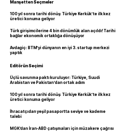
Manşetten Seçmeler
100 yıl sonra tarihi dönüş: Türkiye Kerkük’te ilk kez
üretici konuma geliyor
Türk girişimcilerine 4 bin dönümlük alan açıldı! Tarihi
bağlar ekonomik ortaklığa dönüşüyor
Avdagiç: BTM’yi dünyanın en iyi 3. startup merkezi
yaptık
Editörün Seçimi
Üçlü savunma paktı kuruluyor: Türkiye, Suudi
Arabistan ve Pakistan’dan ortak adım
100 yıl sonra tarihi dönüş: Türkiye Kerkük’te ilk kez
üretici konuma geliyor
İhracatçıdan yeşil pasaportta seviye ve kademe
talebi
MGK’dan İran-ABD çatışmaları için müzakere çağrısı