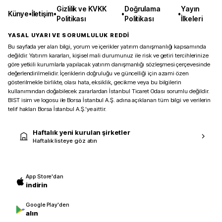
Gizlilik ve KVKK
Doğrulama
Yayın
Künye
•
İletişim
•
•
•
Politikası
Politikası
İlkeleri
YASAL UYARI VE SORUMLULUK REDDİ
Bu sayfada yer alan bilgi, yorum ve içerikler yatırım danışmanlığı kapsamında
değildir. Yatırım kararları, kişisel mali durumunuz ile risk ve getiri tercihlerinize
göre yetkili kurumlarla yapılacak yatırım danışmanlığı sözleşmesi çerçevesinde
değerlendirilmelidir. İçeriklerin doğruluğu ve güncelliği için azami özen
gösterilmekle birlikte, olası hata, eksiklik, gecikme veya bu bilgilerin
kullanımından doğabilecek zararlardan İstanbul Ticaret Odası sorumlu değildir.
BIST isim ve logosu ile Borsa İstanbul A.Ş. adına açıklanan tüm bilgi ve verilerin
telif hakları Borsa İstanbul A.Ş.’ye aittir.
Haftalık yeni kurulan şirketler
Haftalık listeye göz atın
App Store'dan
indirin
Google Play'den
alın