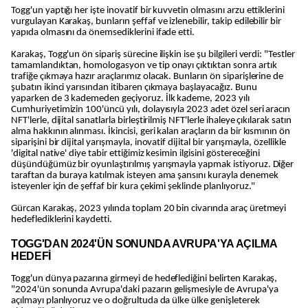
Togg'un yaptığı her işte inovatif bir kuvvetin olmasını arzu ettiklerini
vurgulayan Karakaş, bunların şeffaf ve izlenebilir, takip edilebilir bir
yapıda olmasını da önemsediklerini ifade etti.
Karakaş, Togg'un ön sipariş sürecine ilişkin ise şu bilgileri verdi: "Testler
tamamlandıktan, homologasyon ve tip onayı çıktıktan sonra artık
trafiğe çıkmaya hazır araçlarımız olacak. Bunların ön siparişlerine de
şubatın ikinci yarısından itibaren çıkmaya başlayacağız. Bunu
yaparken de 3 kademeden geçiyoruz. İlk kademe, 2023 yılı
Cumhuriyetimizin 100'üncü yılı, dolayısıyla 2023 adet özel seri aracın
NFT'lerle, dijital sanatlarla birleştirilmiş NFT'lerle ihaleye çıkılarak satın
alma hakkının alınması. İkincisi, geri kalan araçların da bir kısmının ön
siparişini bir dijital yarışmayla, inovatif dijital bir yarışmayla, özellikle
'digital native' diye tabir ettiğimiz kesimin ilgisini göstereceğini
düşündüğümüz bir oyunlaştırılmış yarışmayla yapmak istiyoruz. Diğer
taraftan da buraya katılmak isteyen ama şansını kurayla denemek
isteyenler için de şeffaf bir kura çekimi şeklinde planlıyoruz."
Gürcan Karakaş, 2023 yılında toplam 20 bin civarında araç üretmeyi
hedeflediklerini kaydetti.
TOGG'DAN 2024'ÜN SONUNDA AVRUPA'YA AÇILMA
HEDEFİ
Togg'un dünya pazarına girmeyi de hedeflediğini belirten Karakaş,
"2024'ün sonunda Avrupa'daki pazarın gelişmesiyle de Avrupa'ya
açılmayı planlıyoruz ve o doğrultuda da ülke ülke genişleterek