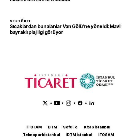
SEKTÖREL
Sıcaklardan bunalanlar Van Gölü'ne yöneldi: Mavi
bayraklı plaj ilgi görüyor
•
•
•
•
İTOTAM
BTM
SoftITo
Kitap İstanbul
Teknopark İstanbul
İDTM İstanbul
İTOSAM