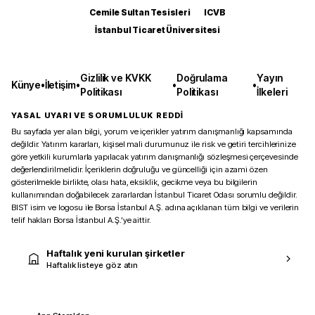
Cemile Sultan Tesisleri
ICVB
İstanbul Ticaret Üniversitesi
Gizlilik ve KVKK
Doğrulama
Yayın
Künye
•
İletişim
•
•
•
Politikası
Politikası
İlkeleri
YASAL UYARI VE SORUMLULUK REDDİ
Bu sayfada yer alan bilgi, yorum ve içerikler yatırım danışmanlığı kapsamında
değildir. Yatırım kararları, kişisel mali durumunuz ile risk ve getiri tercihlerinize
göre yetkili kurumlarla yapılacak yatırım danışmanlığı sözleşmesi çerçevesinde
değerlendirilmelidir. İçeriklerin doğruluğu ve güncelliği için azami özen
gösterilmekle birlikte, olası hata, eksiklik, gecikme veya bu bilgilerin
kullanımından doğabilecek zararlardan İstanbul Ticaret Odası sorumlu değildir.
BIST isim ve logosu ile Borsa İstanbul A.Ş. adına açıklanan tüm bilgi ve verilerin
telif hakları Borsa İstanbul A.Ş.’ye aittir.
Haftalık yeni kurulan şirketler
Haftalık listeye göz atın