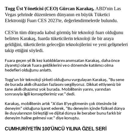
Togg Üst Yöneticisi (CEO) Gürcan Karakaş,
ABD'nin Las
Vegas şehrinde düzenlenen dünyanın en büyük Tüketici
Elektroniği Fuarı CES 2023'te, değerlendirmelerde bulundu.
CES'in tüm dünyada kabul görmüş bir teknoloji fuarı olduğunu
belirten Karakaş, fuarda tüketicilerin teknoloji ile bir araya
geldiğini, tüketicilerin geleceğin teknolojilerini ve yeni gelişmeleri
takip ettiğini söyledi.
Fuara geçen yıl ilk kez katıldıklarını anımsatan Karakaş, daha önce
ziyaretçi olarak fuara geldiklerini ve o dönemde katılımcı olma
hedefleri olduğunu anlattı.
Togg'un bir teknoloji şirketi olduğunu vurgulayan Karakaş, "Bu sene
de burada akıllı cihazdan fazlasını sergiliyoruz. Dikkat ettiyseniz bir
tane akıllı cihazımız yok burada. Mobilitenin yarını, yarından
sonrasıyla ilgili konseptlerimiz var." dedi.
Karakaş, mobilitenin artık "A'dan B'ye gitmenin çok ötesinde bir
deneyim" olduğuna işaret ederek, "Bu deneyim içinde fiziksel dünya
ile duyularınızın birleştiği ve dijital dünya ile beraber bunu farklı bir
deneyim haline gelmesi var." diye konuştu.
CUMHURİYETİN 100'ÜNCÜ YILINA ÖZEL SERİ