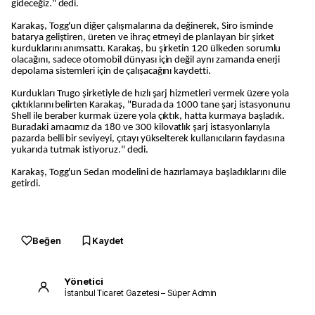
gideceğiz." dedi.
Karakaş, Togg'un diğer çalışmalarına da değinerek, Siro isminde
batarya geliştiren, üreten ve ihraç etmeyi de planlayan bir şirket
kurduklarını anımsattı. Karakaş, bu şirketin 120 ülkeden sorumlu
olacağını, sadece otomobil dünyası için değil aynı zamanda enerji
depolama sistemleri için de çalışacağını kaydetti.
Kurdukları Trugo şirketiyle de hızlı şarj hizmetleri vermek üzere yola
çıktıklarını belirten Karakaş, "Burada da 1000 tane şarj istasyonunu
Shell ile beraber kurmak üzere yola çıktık, hatta kurmaya başladık.
Buradaki amacımız da 180 ve 300 kilovatlık şarj istasyonlarıyla
pazarda belli bir seviyeyi, çıtayı yükselterek kullanıcıların faydasına
yukarıda tutmak istiyoruz." dedi.
Karakaş, Togg'un Sedan modelini de hazırlamaya başladıklarını dile
getirdi.
Beğen
Kaydet
Yönetici
İstanbul Ticaret Gazetesi – Süper Admin