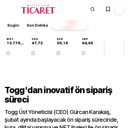
Bugün
Son Dakika
Finans
EKSTRA
BIST
USD
EUR
GBP
13.779,39
47,72
55,19
64,45
PİYASA
VERİLERİ
-0,14%
+0,02%
+0,00%
+0,05%
Sektörel
Togg'dan inovatif ön sipariş
süreci
Togg Üst Yöneticisi (CEO) Gürcan Karakaş,
şubat ayında başlayacak ön sipariş sürecinde,
kura, dijital yarışma ve NFT ihalesi ile ön sipariş