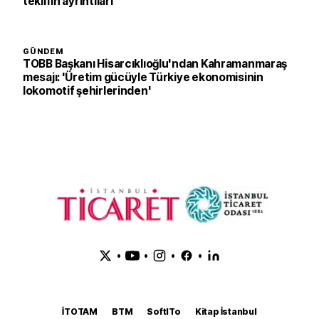
teklifin ayrıntıları
GÜNDEM
TOBB Başkanı Hisarcıklıoğlu'ndan Kahramanmaraş
mesajı: 'Üretim gücüyle Türkiye ekonomisinin
lokomotif şehirlerinden'
•
•
•
•
İTOTAM
BTM
SoftITo
Kitap İstanbul