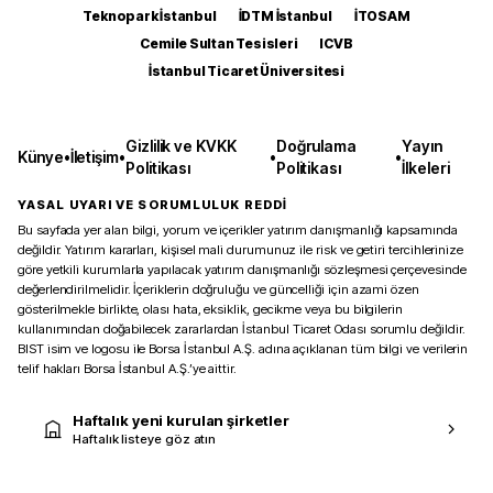
Teknopark İstanbul
İDTM İstanbul
İTOSAM
Cemile Sultan Tesisleri
ICVB
İstanbul Ticaret Üniversitesi
Gizlilik ve KVKK
Doğrulama
Yayın
Künye
•
İletişim
•
•
•
Politikası
Politikası
İlkeleri
YASAL UYARI VE SORUMLULUK REDDİ
Bu sayfada yer alan bilgi, yorum ve içerikler yatırım danışmanlığı kapsamında
değildir. Yatırım kararları, kişisel mali durumunuz ile risk ve getiri tercihlerinize
göre yetkili kurumlarla yapılacak yatırım danışmanlığı sözleşmesi çerçevesinde
değerlendirilmelidir. İçeriklerin doğruluğu ve güncelliği için azami özen
gösterilmekle birlikte, olası hata, eksiklik, gecikme veya bu bilgilerin
kullanımından doğabilecek zararlardan İstanbul Ticaret Odası sorumlu değildir.
BIST isim ve logosu ile Borsa İstanbul A.Ş. adına açıklanan tüm bilgi ve verilerin
telif hakları Borsa İstanbul A.Ş.’ye aittir.
Haftalık yeni kurulan şirketler
Haftalık listeye göz atın