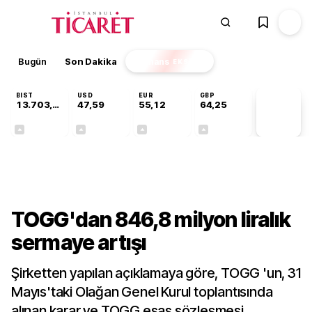
Bugün
Son Dakika
Finans
EKSTRA
BIST
USD
EUR
GBP
13.703,13
47,59
55,12
64,25
PİYASA
VERİLERİ
+0,11%
+0,04%
+0,21%
+0,24%
Gündem
TOGG'dan 846,8 milyon liralık
sermaye artışı
Şirketten yapılan açıklamaya göre, TOGG 'un, 31
Mayıs'taki Olağan Genel Kurul toplantısında
alınan karar ve TOGG esas sözleşmesi