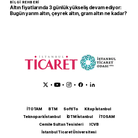
BILGI REHBERI
Altın fiyatlarında 3 günlük yükseliş devam ediyor:
Bugün yarım altın, çeyrek altın, gram altın ne kadar?
•
•
•
•
İTOTAM
BTM
SoftITo
Kitap İstanbul
Teknopark İstanbul
İDTM İstanbul
İTOSAM
Cemile Sultan Tesisleri
ICVB
İstanbul Ticaret Üniversitesi