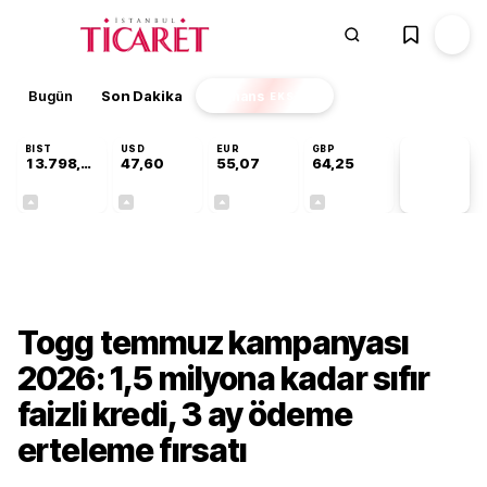
Bugün
Son Dakika
Finans
EKSTRA
BIST
USD
EUR
GBP
13.798,96
47,60
55,07
64,25
PİYASA
VERİLERİ
+0,70%
+0,06%
+0,12%
+0,23%
Bilgi Rehberi
Togg temmuz kampanyası
2026: 1,5 milyona kadar sıfır
faizli kredi, 3 ay ödeme
erteleme fırsatı