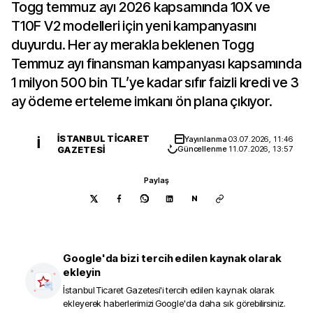
Togg temmuz ayı 2026 kapsamında 10X ve
T10F V2 modelleri için yeni kampanyasını
duyurdu. Her ay merakla beklenen Togg
Temmuz ayı finansman kampanyası kapsamında
1 milyon 500 bin TL’ye kadar sıfır faizli kredi ve 3
ay ödeme erteleme imkanı ön plana çıkıyor.
İSTANBUL TICARET
Yayınlanma
03.07.2026, 11:46
İ
GAZETESI
Güncellenme
11.07.2026, 13:57
Paylaş
N
Google'da bizi tercih edilen kaynak olarak
ekleyin
İstanbul Ticaret Gazetesi
'i tercih edilen kaynak olarak
ekleyerek haberlerimizi Google'da daha sık görebilirsiniz.