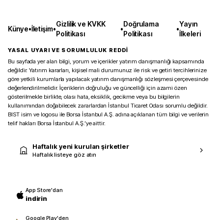
Gizlilik ve KVKK
Doğrulama
Yayın
Künye
•
İletişim
•
•
•
Politikası
Politikası
İlkeleri
YASAL UYARI VE SORUMLULUK REDDİ
Bu sayfada yer alan bilgi, yorum ve içerikler yatırım danışmanlığı kapsamında
değildir. Yatırım kararları, kişisel mali durumunuz ile risk ve getiri tercihlerinize
göre yetkili kurumlarla yapılacak yatırım danışmanlığı sözleşmesi çerçevesinde
değerlendirilmelidir. İçeriklerin doğruluğu ve güncelliği için azami özen
gösterilmekle birlikte, olası hata, eksiklik, gecikme veya bu bilgilerin
kullanımından doğabilecek zararlardan İstanbul Ticaret Odası sorumlu değildir.
BIST isim ve logosu ile Borsa İstanbul A.Ş. adına açıklanan tüm bilgi ve verilerin
telif hakları Borsa İstanbul A.Ş.’ye aittir.
Haftalık yeni kurulan şirketler
Haftalık listeye göz atın
App Store'dan
indirin
Google Play'den