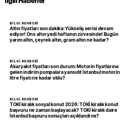
İlgili Haberler
BILGI REHBERI
Altın fiyatları son dakika: Yükseliş serisi devam
ediyor! Ons altın yedi haftanın zirvesinde! Bugün
yarım altın, çeyrek altın, gram altın ne kadar?
BILGI REHBERI
Akaryakıt fiyatları son durum: Motorin fiyatlarına
gelen indirim pompalara yansıdı! İstanbul motorin
litre fiyatı ne kadar oldu?
BILGI REHBERI
TOKİ kiralık sosyal konut 2026: TOKİ kiralık konut
başvuru ne zaman başlayacak? TOKİ kiralık daire
İstanbul başvuru sonuçları açıklandı mı?