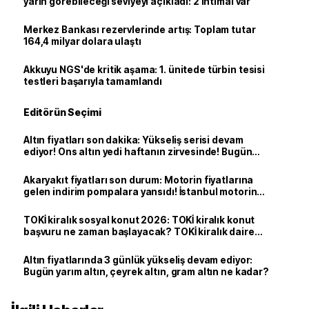
yarın görebileceği seviyeyi açıkladı: 2 ihtimal var
Merkez Bankası rezervlerinde artış: Toplam tutar
164,4 milyar dolara ulaştı
Akkuyu NGS'de kritik aşama: 1. ünitede türbin tesisi
testleri başarıyla tamamlandı
Editörün Seçimi
Altın fiyatları son dakika: Yükseliş serisi devam
ediyor! Ons altın yedi haftanın zirvesinde! Bugün
yarım altın, çeyrek altın, gram altın ne kadar?
Akaryakıt fiyatları son durum: Motorin fiyatlarına
gelen indirim pompalara yansıdı! İstanbul motorin
litre fiyatı ne kadar oldu?
TOKİ kiralık sosyal konut 2026: TOKİ kiralık konut
başvuru ne zaman başlayacak? TOKİ kiralık daire
İstanbul başvuru sonuçları açıklandı mı?
Altın fiyatlarında 3 günlük yükseliş devam ediyor:
Bugün yarım altın, çeyrek altın, gram altın ne kadar?