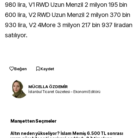
980 lira, V1 RWD Uzun Menzil 2 milyon 195 bin
600 lira, V2 RWD Uzun Menzil 2 milyon 370 bin
930 lira, V2 4More 3 milyon 217 bin 937 liradan
satılıyor.
Beğen
Kaydet
MÜCELLA ÖZDEMİR
İstanbul Ticaret Gazetesi – Ekonomi Editörü
Manşetten Seçmeler
Altın neden yükseliyor? İslam Memiş 6.500 TL sonrası