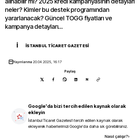
alınabilir mi? 2025 kredi kampanyasının detayları
neler? Kimler bu destek programından
yararlanacak? Güncel TOGG fiyatları ve
kampanya detayları...
İ
İSTANBUL TICARET GAZETESI
Yayınlanma
20.04.2025, 16:17
Paylaş
N
Google'da bizi tercih edilen kaynak olarak
ekleyin
İstanbul Ticaret Gazetesi
'i tercih edilen kaynak olarak
ekleyerek haberlerimizi Google'da daha sık görebilirsiniz.
Kaynak ekle
Nasıl çalışır?
›