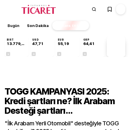
Bugün
Son Dakika
Finans
EKSTRA
BIST
USD
EUR
GBP
13.779,39
47,71
55,19
64,41
PİYASA
VERİLERİ
-0,14%
+0,18%
+0,32%
+0,38%
Ekonomi
TOGG KAMPANYASI 2025:
Kredi şartları ne? İlk Arabam
Desteği şartları...
"İlk Arabam Yerli Otomobil" desteğiyle TOGG