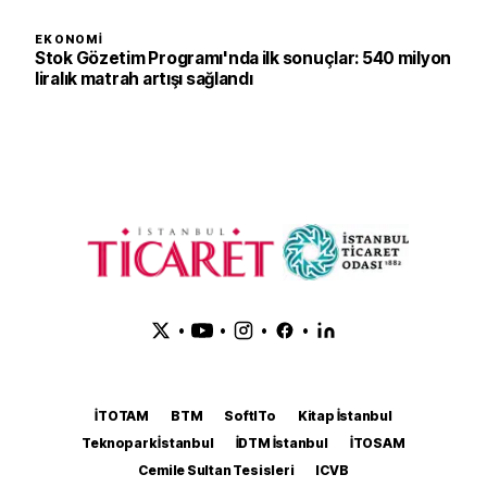
EKONOMI
Stok Gözetim Programı'nda ilk sonuçlar: 540 milyon
liralık matrah artışı sağlandı
•
•
•
•
İTOTAM
BTM
SoftITo
Kitap İstanbul
Teknopark İstanbul
İDTM İstanbul
İTOSAM
Cemile Sultan Tesisleri
ICVB