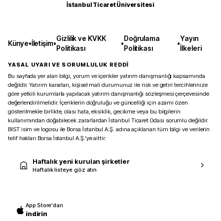
İstanbul Ticaret Üniversitesi
Gizlilik ve KVKK
Doğrulama
Yayın
Künye
•
İletişim
•
•
•
Politikası
Politikası
İlkeleri
YASAL UYARI VE SORUMLULUK REDDİ
Bu sayfada yer alan bilgi, yorum ve içerikler yatırım danışmanlığı kapsamında
değildir. Yatırım kararları, kişisel mali durumunuz ile risk ve getiri tercihlerinize
göre yetkili kurumlarla yapılacak yatırım danışmanlığı sözleşmesi çerçevesinde
değerlendirilmelidir. İçeriklerin doğruluğu ve güncelliği için azami özen
gösterilmekle birlikte, olası hata, eksiklik, gecikme veya bu bilgilerin
kullanımından doğabilecek zararlardan İstanbul Ticaret Odası sorumlu değildir.
BIST isim ve logosu ile Borsa İstanbul A.Ş. adına açıklanan tüm bilgi ve verilerin
telif hakları Borsa İstanbul A.Ş.’ye aittir.
Haftalık yeni kurulan şirketler
Haftalık listeye göz atın
App Store'dan
indirin