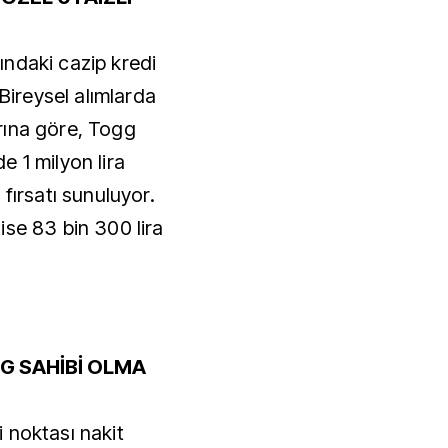
ndaki cazip kredi
 Bireysel alımlarda
rına göre, Togg
 1 milyon lira
fırsatı sunuluyor.
ise 83 bin 300 lira
GG SAHİBİ OLMA
 noktası nakit