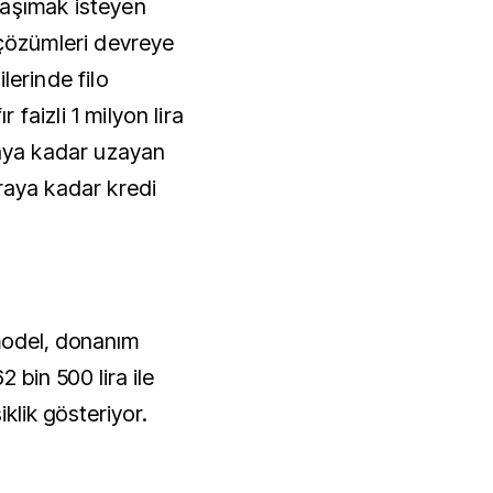
taşımak isteyen
 çözümleri devreye
lerinde filo
r faizli 1 milyon lira
 aya kadar uzayan
raya kadar kredi
model, donanım
2 bin 500 lira ile
iklik gösteriyor.