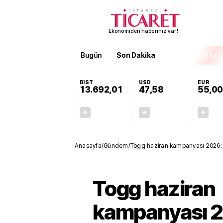
Ekonomiden haberiniz var!
Bugün
Son Dakika
Finans
EKST
BIST
USD
EUR
13.692,01
47,58
55,00
+0,03%
+0,10%
4,08
0,05
Anasayfa
/
Gündem
/
Togg haziran kampanyası 2026: 5
Togg haziran
kampanyası 2