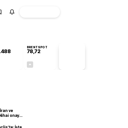
ÜYE
CANLI BORSA
Girişi
BRENTSPOT
.488
78,72
PİYASA
VERİLERİ
+0,56%
+0,37%
+0,00
0,29
İran ve
Nihai onay
lis’te: İşte