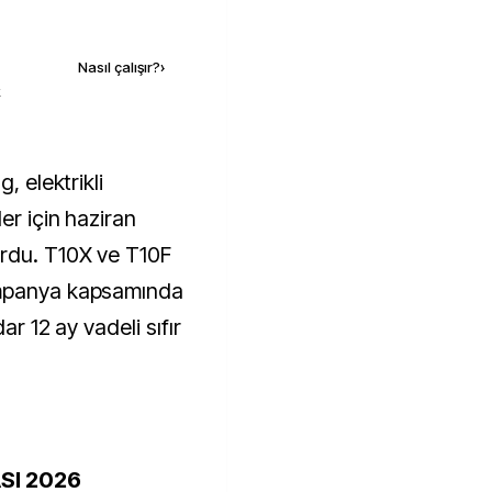
Kaynak ekle
Nasıl çalışır?
›
k
er için haziran
rdu. T10X ve T10F
ampanya kapsamında
ar 12 ay vadeli sıfır
SI 2026