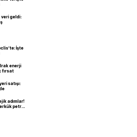
ı
veri geldi:
ış
lis’te: İşte
ı
Irak enerji
 fırsat
eri satışı:
ade
jik adımlar!
erkük petrol
niden ortak