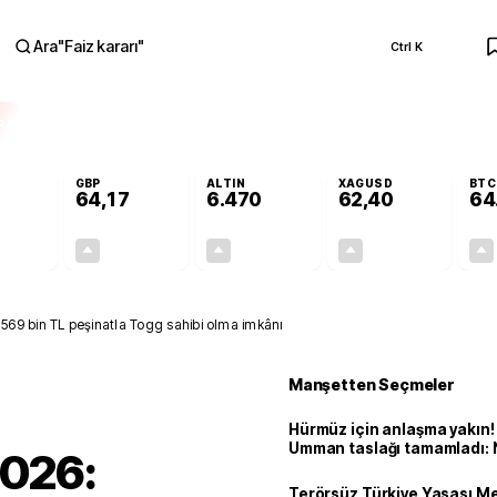
Ara
"
Faiz kararı
"
Ctrl K
RA
GBP
ALTIN
XAGUSD
BTC
64,17
6.470
62,40
64
+0,28%
+0,28%
+3,84%
+4,82%
0,15
0,18
239,13
2,87
69 bin TL peşinatla Togg sahibi olma imkânı
Manşetten Seçmeler
Hürmüz için anlaşma yakın! 
Umman taslağı tamamladı: 
026:
bekleniyor
Terörsüz Türkiye Yasası Mec