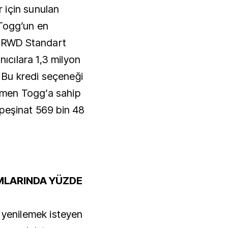
ar için sunulan
 Togg’un en
V1 RWD Standart
nıcılara 1,3 milyon
. Bu kredi seçeneği
 hemen Togg’a sahip
peşinat 569 bin 48
IMLARINDA YÜZDE
 yenilemek isteyen