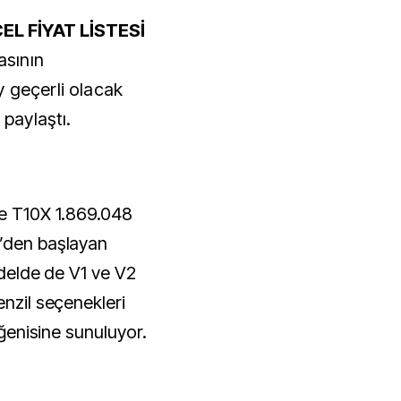
L FİYAT LİSTESİ
sının
y geçerli olacak
 paylaştı.
de T10X 1.869.048
L’den başlayan
modelde de V1 ve V2
enzil seçenekleri
beğenisine sunuluyor.