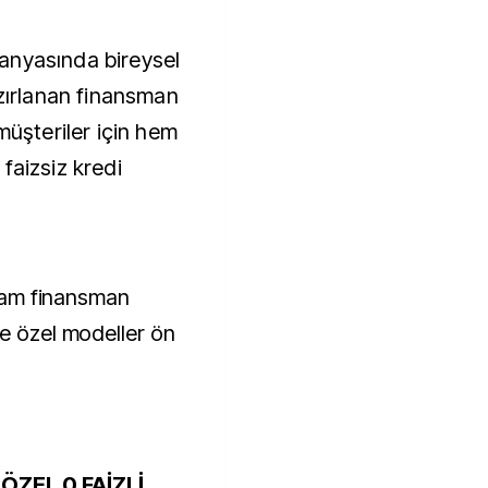
anyasında bireysel
azırlanan finansman
müşteriler için hem
faizsiz kredi
e tam finansman
re özel modeller ön
ÖZEL 0 FAİZLİ