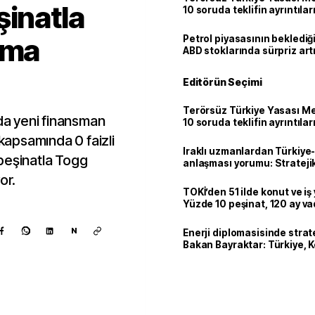
şinatla
10 soruda teklifin ayrıntılar
lma
Petrol piyasasının beklediği 
ABD stoklarında sürpriz art
Editörün Seçimi
Terörsüz Türkiye Yasası Mec
a yeni finansman
10 soruda teklifin ayrıntılar
 kapsamında 0 faizli
Iraklı uzmanlardan Türkiye-
peşinatla Togg
anlaşması yorumu: Stratejik
or.
TOKİ’den 51 ilde konut ve iş y
Yüzde 10 peşinat, 120 ay v
N
Enerji diplomasisinde strate
Bakan Bayraktar: Türkiye, K
sahalarına 100 yıl sonra ye
oldu