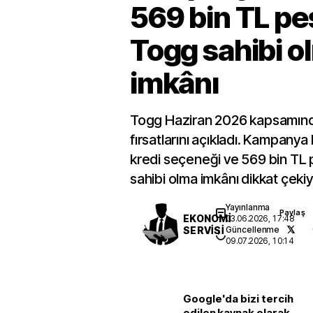
569 bin TL pe
Togg sahibi o
imkânı
Togg Haziran 2026 kapsamınd
fırsatlarını açıkladı. Kampanya
kredi seçeneği ve 569 bin TL 
sahibi olma imkânı dikkat çekiy
Yayınlanma
Paylaş
EKONOMİ
03.06.2026, 17:48
SERVİSİ
Güncellenme
09.07.2026, 10:14
Google'da bizi tercih
edilen kaynak olarak