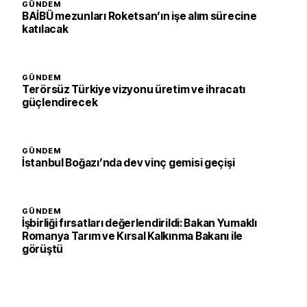
GÜNDEM
BAİBÜ mezunları Roketsan’ın işe alım sürecine
katılacak
GÜNDEM
Terörsüz Türkiye vizyonu üretim ve ihracatı
güçlendirecek
GÜNDEM
İstanbul Boğazı’nda dev vinç gemisi geçişi
GÜNDEM
İşbirliği fırsatları değerlendirildi: Bakan Yumaklı
Romanya Tarım ve Kırsal Kalkınma Bakanı ile
görüştü