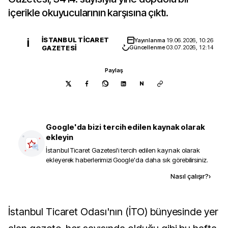
içerikle okuyucularının karşısına çıktı.
İSTANBUL TICARET
Yayınlanma
19.06.2026, 10:26
İ
GAZETESI
Güncellenme
03.07.2026, 12:14
Paylaş
N
Google'da bizi tercih edilen kaynak olarak
ekleyin
İstanbul Ticaret Gazetesi
'i tercih edilen kaynak olarak
ekleyerek haberlerimizi Google'da daha sık görebilirsiniz.
Kaynak ekle
Nasıl çalışır?
›
İstanbul Ticaret Odası'nın (İTO) bünyesinde yer