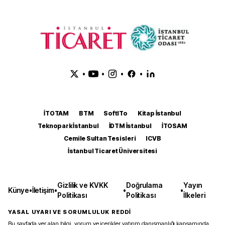
•
•
•
•
İTOTAM
BTM
SoftITo
Kitap İstanbul
Teknopark İstanbul
İDTM İstanbul
İTOSAM
Cemile Sultan Tesisleri
ICVB
İstanbul Ticaret Üniversitesi
Gizlilik ve KVKK
Doğrulama
Yayın
Künye
•
İletişim
•
•
•
Politikası
Politikası
İlkeleri
YASAL UYARI VE SORUMLULUK REDDİ
Bu sayfada yer alan bilgi, yorum ve içerikler yatırım danışmanlığı kapsamında