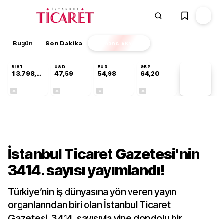
Bugün
Son Dakika
Finans
EKSTRA
BIST
USD
EUR
GBP
13.798,82
47,59
54,98
64,20
PİYASA
VERİLERİ
+0,70%
+0,06%
-0,06%
+0,16%
Gündem
İstanbul Ticaret Gazetesi'nin
3414. sayısı yayımlandı!
Türkiye’nin iş dünyasına yön veren yayın
organlarından biri olan İstanbul Ticaret
Gazetesi, 3414. sayısıyla yine dopdolu bir