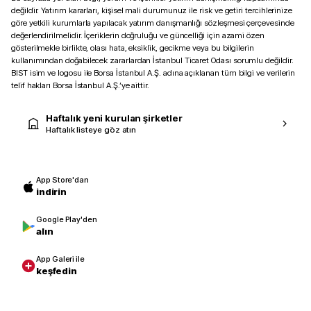
değildir. Yatırım kararları, kişisel mali durumunuz ile risk ve getiri tercihlerinize
göre yetkili kurumlarla yapılacak yatırım danışmanlığı sözleşmesi çerçevesinde
değerlendirilmelidir. İçeriklerin doğruluğu ve güncelliği için azami özen
gösterilmekle birlikte, olası hata, eksiklik, gecikme veya bu bilgilerin
kullanımından doğabilecek zararlardan İstanbul Ticaret Odası sorumlu değildir.
BIST isim ve logosu ile Borsa İstanbul A.Ş. adına açıklanan tüm bilgi ve verilerin
telif hakları Borsa İstanbul A.Ş.’ye aittir.
Haftalık yeni kurulan şirketler
Haftalık listeye göz atın
App Store'dan
indirin
Google Play'den
alın
App Galeri ile
keşfedin