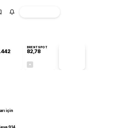
ÜYE
CANLI BORSA
Girişi
BRENTSPOT
.442
82,78
PİYASA
VERİLERİ
-0,38%
+4,90%
+0,00
3,87
rı için
ojeye 914