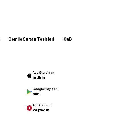
M
Cemile Sultan Tesisleri
ICVB
App Store'dan
indirin
Google Play'den
alın
App Galeri ile
keşfedin