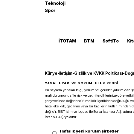
Teknoloji
Spor
İTOTAM
BTM
SoftITo
Kit
Künye
•
İletişim
•
Gizlilik ve KVKK Politikası
•
Doğr
YASAL UYARI VE SORUMLULUK REDDİ
Bu sayfada yer alan bilgi, yorum ve içerikler yatırım danışm
mali durumunuz ile risk ve getiri tercihlerinize göre yetk
çerçevesinde değerlendirilmelidir. İçeriklerin doğruluğu ve
hata, eksiklik, gecikme veya bu bilgilerin kullanımından 
değildir. BIST isim ve logosu ile Borsa İstanbul A.Ş. adına a
İstanbul A.Ş.’ye aittir.
Haftalık yeni kurulan şirketler