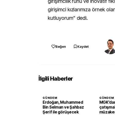
girişimcilik ruhu ve inovatif fik
girişimci kızlarımıza örnek ol
kutluyorum” dedi.
Beğen
Kaydet
İlgili Haberler
GÜNDEM
GÜNDEM
Erdoğan, Muhammed
MGK’dan
Bin Selman ve Şahbaz
çatışmal
Şerif ile görüşecek
müzaker