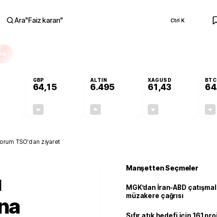
Ara
"
Faiz kararı
"
Ctrl K
RA
GBP
ALTIN
XAGUSD
BTC
64,15
6.495
61,43
64
-0,13%
-0,04%
+0,04%
-0,11%
-0,07
-0,03
2,69
-0,07
Çorum TSO'dan ziyaret
Manşetten Seçmeler
ı
MGK’dan İran-ABD çatışmala
müzakere çağrısı
'na
Sıfır atık hedefi için 161 pr