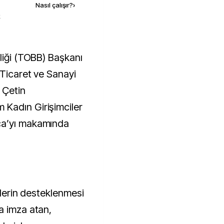
Nasıl çalışır?
›
k
 Ticaret ve Sanayi
 Çetin
Kadın Girişimciler
ca’yı makamında
ilerin desteklenmesi
a imza atan,