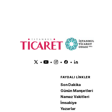
güçlendi
•
•
•
•
FAYDALI LINKLER
Son Dakika
Günün Manşetleri
Namaz Vakitleri
İmsakiye
Yazarlar