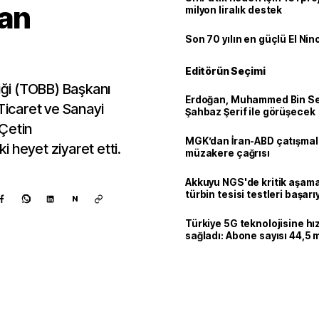
an
milyon liralık destek
Son 70 yılın en güçlü El Nin
Editörün Seçimi
liği (TOBB) Başkanı
Erdoğan, Muhammed Bin Se
 Ticaret ve Sanayi
Şahbaz Şerif ile görüşecek
 Çetin
MGK’dan İran-ABD çatışmala
 heyet ziyaret etti.
müzakere çağrısı
Akkuyu NGS'de kritik aşama:
türbin tesisi testleri başarı
N
tamamlandı
Türkiye 5G teknolojisine hı
sağladı: Abone sayısı 44,5 
ulaştı
Kaynak ekle