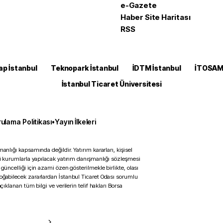
e-Gazete
Haber Site Haritası
RSS
ap İstanbul
Teknopark İstanbul
İDTM İstanbul
İTOSA
İstanbul Ticaret Üniversitesi
ulama Politikası
•
Yayın İlkeleri
anlığı kapsamında değildir. Yatırım kararları, kişisel
ili kurumlarla yapılacak yatırım danışmanlığı sözleşmesi
 güncelliği için azami özen gösterilmekle birlikte, olası
doğabilecek zararlardan İstanbul Ticaret Odası sorumlu
çıklanan tüm bilgi ve verilerin telif hakları Borsa