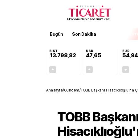
Ekonomiden haberiniz var!
Bugün
Son Dakika
Finans
EKST
BIST
USD
EUR
13.798,82
47,65
54,94
+0,70%
+0,05%
95,68
0,02
Anasayfa
/
Gündem
/
TOBB Başkanı Hisacıklıoğlu'na 
TOBB Başkan
Hisacıklıoğlu