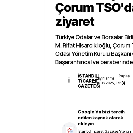
Çorum TSO'd
ziyaret
Türkiye Odalar ve Borsalar Bir
M. Rifat Hisarcıklıoğlu, Çorum
Odası Yönetim Kurulu Başkanı
Başaranhıncal ve beraberindeki
İSTANBUL
Paylaş
Yayınlanma
İ
TICARET
30.06.2025, 15:14
GAZETESI
Google'da bizi tercih
edilen kaynak olarak
ekleyin
İstanbul Ticaret Gazetesi
'i tercih