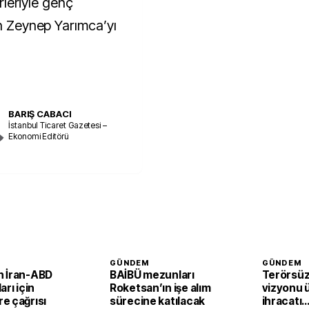
irleriyle genç
an Zeynep Yarımca’yı
BARIŞ CABACI
İstanbul Ticaret Gazetesi –
Ekonomi Editörü
GÜNDEM
GÜNDEM
 İran-ABD
BAİBÜ mezunları
Terörsüz
arı için
Roketsan’ın işe alım
vizyonu 
e çağrısı
sürecine katılacak
ihracatı