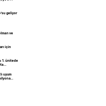
o’su geliyor
lman ve
rı için
 1. ünitede
yla
zlı uyum
milyona