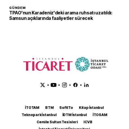
GÜNDEM
TPAO'nun Karadeniz'deki arama ruhsatı uzatıldı:
Samsun açıklarında faaliyetler sürecek
•
•
•
•
İTOTAM
BTM
SoftITo
Kitap İstanbul
Teknopark İstanbul
İDTM İstanbul
İTOSAM
Cemile Sultan Tesisleri
ICVB