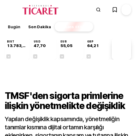
Bugün
Son Dakika
Finans
EKSTRA
BIST
USD
EUR
GBP
13.783,99
47,70
55,05
64,21
PİYASA
VERİLERİ
-0,11%
+0,17%
+0,06%
+0,06%
Gündem
TMSF'den sigorta primlerine
ilişkin yönetmelikte değişiklik
Yapılan değişiklik kapsamında, yönetmeliğin
tanımlar kısmına dijital ortamın karşılığı
eklenirken, sigortanın kapsam ve tutarına ilişkin