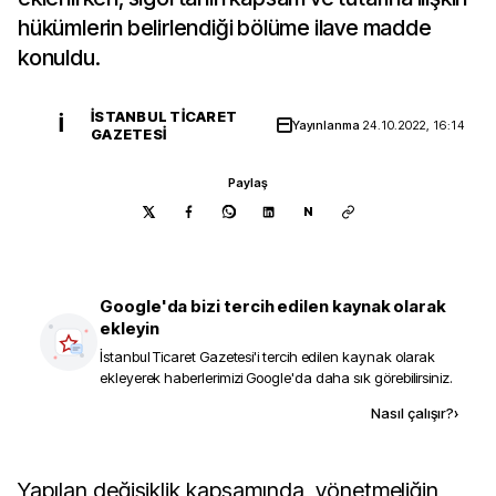
hükümlerin belirlendiği bölüme ilave madde
konuldu.
İSTANBUL TICARET
İ
Yayınlanma
24.10.2022, 16:14
GAZETESI
Paylaş
N
Google'da bizi tercih edilen kaynak olarak
ekleyin
İstanbul Ticaret Gazetesi
'i tercih edilen kaynak olarak
ekleyerek haberlerimizi Google'da daha sık görebilirsiniz.
Kaynak ekle
Nasıl çalışır?
›
Yapılan değişiklik kapsamında, yönetmeliğin