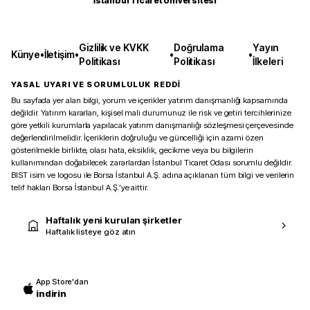
İstanbul Ticaret Üniversitesi
Gizlilik ve KVKK
Doğrulama
Yayın
Künye
•
İletişim
•
•
•
Politikası
Politikası
İlkeleri
YASAL UYARI VE SORUMLULUK REDDİ
Bu sayfada yer alan bilgi, yorum ve içerikler yatırım danışmanlığı kapsamında
değildir. Yatırım kararları, kişisel mali durumunuz ile risk ve getiri tercihlerinize
göre yetkili kurumlarla yapılacak yatırım danışmanlığı sözleşmesi çerçevesinde
değerlendirilmelidir. İçeriklerin doğruluğu ve güncelliği için azami özen
gösterilmekle birlikte, olası hata, eksiklik, gecikme veya bu bilgilerin
kullanımından doğabilecek zararlardan İstanbul Ticaret Odası sorumlu değildir.
BIST isim ve logosu ile Borsa İstanbul A.Ş. adına açıklanan tüm bilgi ve verilerin
telif hakları Borsa İstanbul A.Ş.’ye aittir.
Haftalık yeni kurulan şirketler
Haftalık listeye göz atın
App Store'dan
indirin