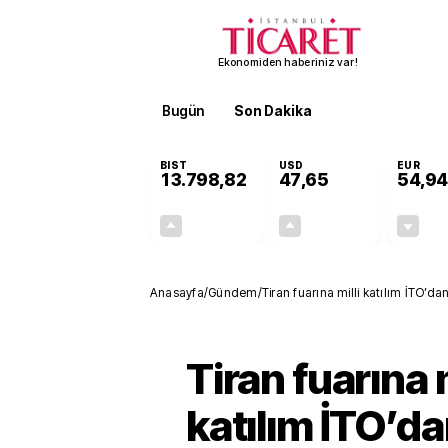
Ekonomiden haberiniz var!
Bugün
Son Dakika
Finans
EKST
BIST
USD
EUR
13.798,82
47,65
54,94
+0,70%
+0,05%
95,68
0,02
Anasayfa
/
Gündem
/
Tiran fuarına milli katılım İTO’da
Tiran fuarına m
katılım İTO’d