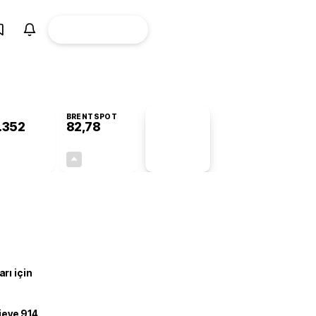
ÜYE
CANLI BORSA
Girişi
BRENTSPOT
.352
82,78
PİYASA
VERİLERİ
-0,44%
+4,90%
+0,00
3,87
rı için
ojeye 914