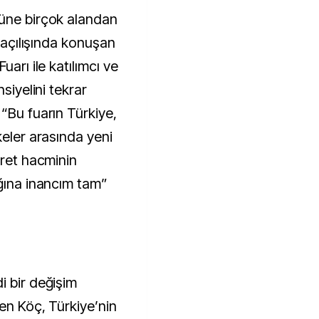
rüne birçok alandan
n açılışında konuşan
uarı ile katılımcı ve
siyelini tekrar
“Bu fuarın Türkiye,
keler arasında yeni
aret hacminin
ağına inancım tam”
i bir değişim
ren Köç, Türkiye’nin