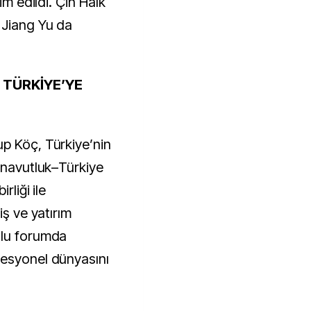
im edildi. Çin Halk
 Jiang Yu da
 TÜRKİYE’YE
p Köç, Türkiye’nin
Arnavutluk–Türkiye
rliği ile
iş ve yatırım
ulu forumda
fesyonel dünyasını