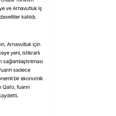
ye ve Arnavutluk iş
davetliler katıldı.
n, Arnavutluk için
ye yeni, istikrarlı
 sağlamlaştırılması
 Fuarın sadece
 önemli bir ekonomik
n Qato, fuarın
aydetti.