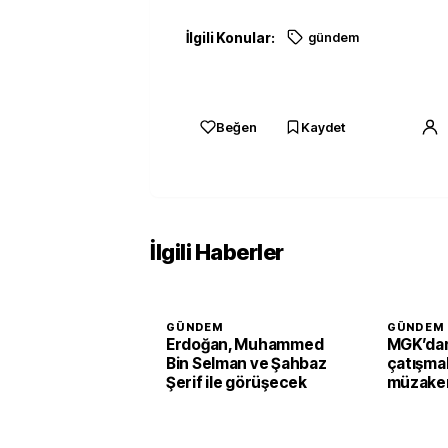
İlgili Konular:
gündem
Beğen
Kaydet
İlgili Haberler
GÜNDEM
GÜNDEM
Erdoğan, Muhammed
MGK’dan
Bin Selman ve Şahbaz
çatışmal
Şerif ile görüşecek
müzaker