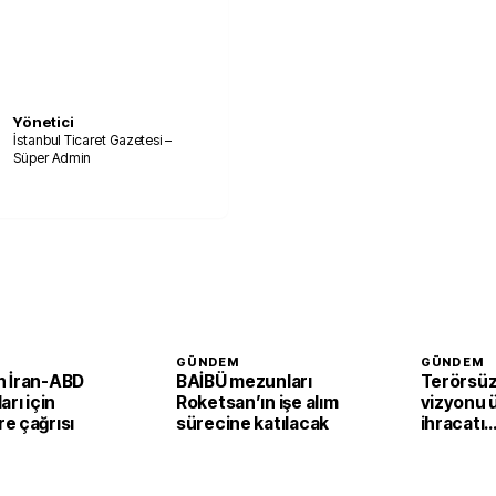
Yönetici
İstanbul Ticaret Gazetesi –
Süper Admin
GÜNDEM
GÜNDEM
 İran-ABD
BAİBÜ mezunları
Terörsüz
arı için
Roketsan’ın işe alım
vizyonu 
e çağrısı
sürecine katılacak
ihracatı
güçlendi