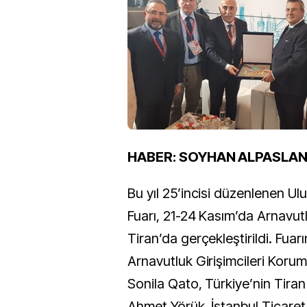
HABER: SOYHAN ALPASLA
Bu yıl 25’incisi düzenlenen Ulu
Fuarı, 21-24 Kasım’da Arnavut
Tiran’da gerçekleştirildi. Fuarı
Arnavutluk Girişimcileri Koru
Sonila Qato, Türkiye’nin Tiran
Ahmet Yörük, İstanbul Ticare