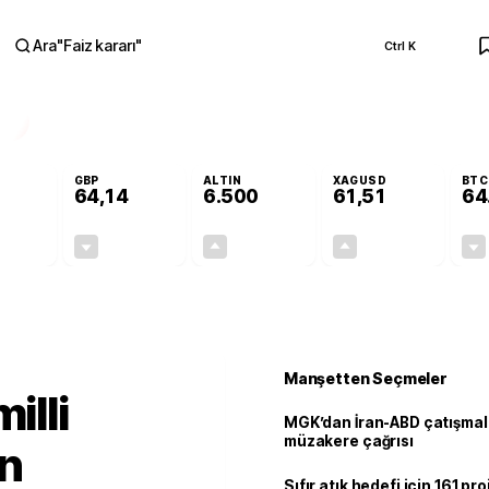
Ara
"
Faiz kararı
"
Ctrl K
RA
GBP
ALTIN
XAGUSD
BTC
64,14
6.500
61,51
64
-0,13%
-0,05%
+0,12%
+0,02%
-0,07
-0,03
7,71
0,01
n
Manşetten Seçmeler
illi
MGK’dan İran-ABD çatışmala
müzakere çağrısı
an
Sıfır atık hedefi için 161 pr