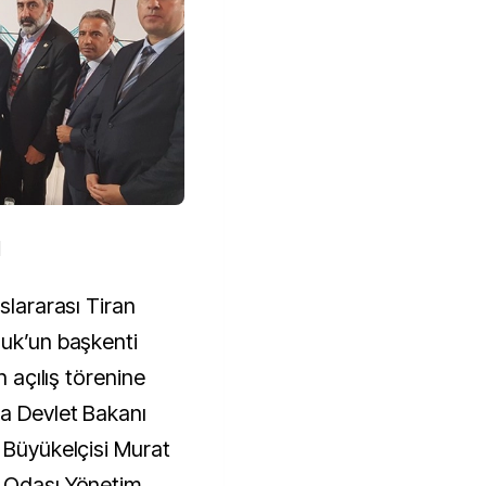
N
slararası Tiran
luk’un başkenti
n açılış törenine
ma Devlet Bakanı
 Büyükelçisi Murat
t Odası Yönetim