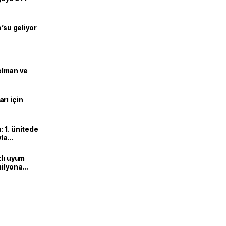
o’su geliyor
lman ve
rı için
 1. ünitede
yla
zlı uyum
milyona