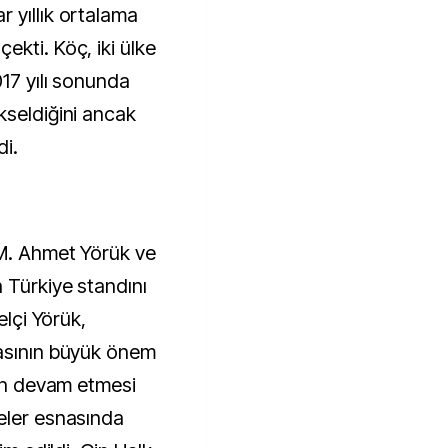
 yıllık ortalama
kti. Köç, iki ülke
17 yılı sonunda
kseldiğini ancak
di.
 M. Ahmet Yörük ve
 Türkiye standını
elçi Yörük,
masının büyük önem
mın devam etmesi
eler esnasında