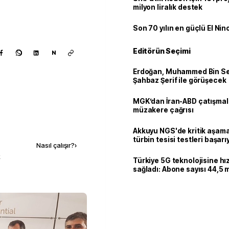
milyon liralık destek
Son 70 yılın en güçlü El Nin
Editörün Seçimi
N
Erdoğan, Muhammed Bin Se
Şahbaz Şerif ile görüşecek
MGK’dan İran-ABD çatışmala
müzakere çağrısı
Kaynak ekle
Akkuyu NGS'de kritik aşama:
türbin tesisi testleri başarı
Nasıl çalışır?
›
tamamlandı
k
Türkiye 5G teknolojisine hı
sağladı: Abone sayısı 44,5 
ulaştı