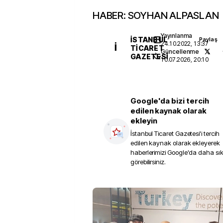
HABER: SOYHAN ALPASLAN
Yayınlanma
İSTANBUL
Paylaş
24.10.2022, 13:37
İ
TICARET
Güncellenme
GAZETESI
10.07.2026, 20:10
Google'da bizi tercih
edilen kaynak olarak
ekleyin
İstanbul Ticaret Gazetesi
'i tercih
edilen kaynak olarak ekleyerek
haberlerimizi Google'da daha sı
görebilirsiniz.