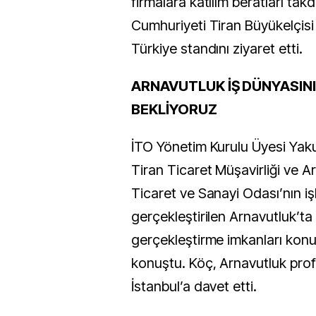
firmalara katılım beratları takd
Cumhuriyeti Tiran Büyükelçisi
Türkiye standını ziyaret etti.
ARNAVUTLUK İŞ DÜNYASINI
BEKLİYORUZ
İTO Yönetim Kurulu Üyesi Yaku
Tiran Ticaret Müşavirliği ve 
Ticaret ve Sanayi Odası’nın işbi
gerçekleştirilen Arnavutluk’ta 
gerçekleştirme imkanları kon
konuştu. Köç, Arnavutluk pro
İstanbul’a davet etti.