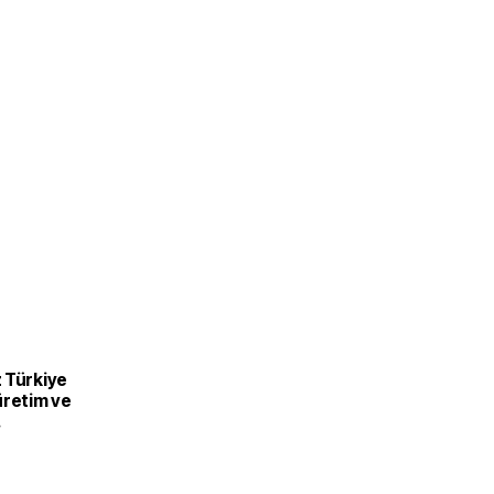
 Türkiye
üretim ve
recek