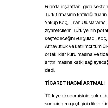
Fuarda inşaattan, gıda sektö
Türk firmasının katıldığı fuarı
Yakup Köç, Tiran Uluslararası F
ziyaretçilerin Türkiye’nin potan
keşfedeceğini vurguladı. Köç, 
Arnavutluk ve katılımcı tüm ül
ortaklıklar kurulmasına ve tic
arttırılmasına katkı sağlayac
dedi.
TİCARET HACMİ ARTMALI
Türkiye ekonomisinin çok cidd
sürecinden geçtiğini dile geti