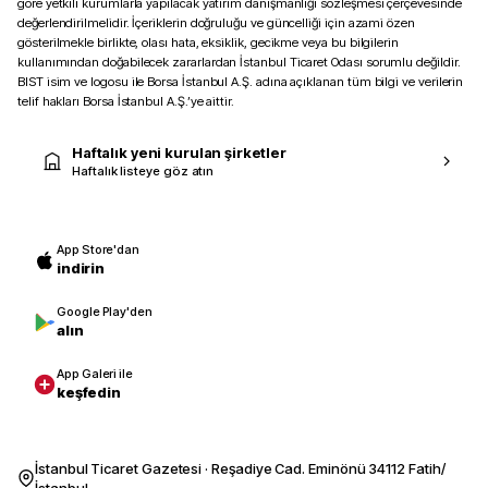
göre yetkili kurumlarla yapılacak yatırım danışmanlığı sözleşmesi çerçevesinde
değerlendirilmelidir. İçeriklerin doğruluğu ve güncelliği için azami özen
gösterilmekle birlikte, olası hata, eksiklik, gecikme veya bu bilgilerin
kullanımından doğabilecek zararlardan İstanbul Ticaret Odası sorumlu değildir.
BIST isim ve logosu ile Borsa İstanbul A.Ş. adına açıklanan tüm bilgi ve verilerin
telif hakları Borsa İstanbul A.Ş.’ye aittir.
Haftalık yeni kurulan şirketler
Haftalık listeye göz atın
App Store'dan
indirin
Google Play'den
alın
App Galeri ile
keşfedin
İstanbul Ticaret Gazetesi · Reşadiye Cad. Eminönü 34112 Fatih/