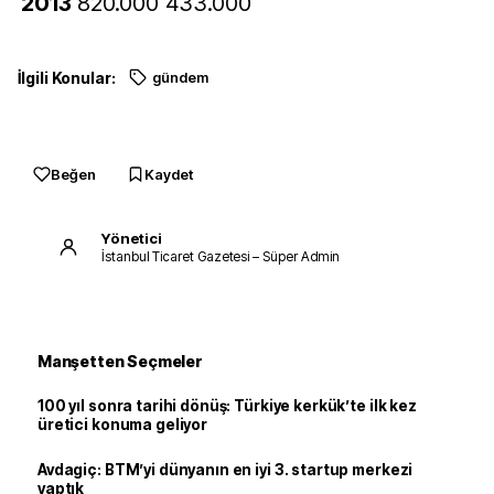
2013
820.000
433.000
2014
817.000
447.000
İlgili Konular:
gündem
2015
834.000
473.000
Beğen
Kaydet
Yönetici
İstanbul Ticaret Gazetesi – Süper Admin
Manşetten Seçmeler
100 yıl sonra tarihi dönüş: Türkiye kerkük’te ilk kez
üretici konuma geliyor
Avdagiç: BTM’yi dünyanın en iyi 3. startup merkezi
yaptık