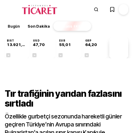
Bugün
Son Dakika
Finans
EKSTRA
BIST
USD
EUR
GBP
13.921,63
47,70
55,01
64,20
PİYASA
VERİLERİ
+0,89%
+0,17%
-0,01%
+0,05%
Gündem
Tır trafiğinin yarıdan fazlasını
sırtladı
Özellikle gurbetçi sezonunda hareketli günler
geçiren Türkiye’nin Avrupa sınırındaki
Bulgaristan’a açılan sınır kapısı Kapıkule,