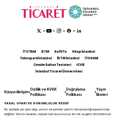
•
•
•
•
İTOTAM
BTM
SoftITo
Kitap İstanbul
Teknopark İstanbul
İDTM İstanbul
İTOSAM
Cemile Sultan Tesisleri
ICVB
İstanbul Ticaret Üniversitesi
Gizlilik ve KVKK
Doğrulama
Yayın
Künye
•
İletişim
•
•
•
Politikası
Politikası
İlkeleri
YASAL UYARI VE SORUMLULUK REDDİ
Bu sayfada yer alan bilgi, yorum ve içerikler yatırım danışmanlığı kapsamında
değildir. Yatırım kararları, kişisel mali durumunuz ile risk ve getiri tercihlerinize