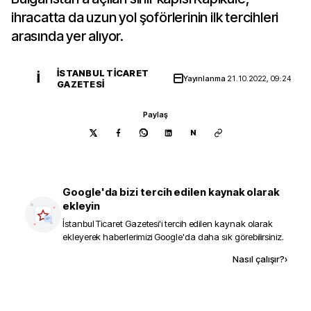
ihracatta da uzun yol şoförlerinin ilk tercihleri
arasında yer alıyor.
İSTANBUL TICARET
İ
Yayınlanma
21.10.2022, 09:24
GAZETESI
Paylaş
N
Google'da bizi tercih edilen kaynak olarak
ekleyin
İstanbul Ticaret Gazetesi
'i tercih edilen kaynak olarak
ekleyerek haberlerimizi Google'da daha sık görebilirsiniz.
Kaynak ekle
Nasıl çalışır?
›