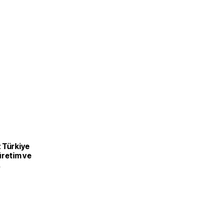
 Türkiye
üretim ve
recek