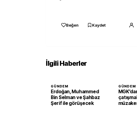
Beğen
Kaydet
İlgili Haberler
GÜNDEM
GÜNDEM
Erdoğan, Muhammed
MGK’dan
Bin Selman ve Şahbaz
çatışmal
Şerif ile görüşecek
müzaker