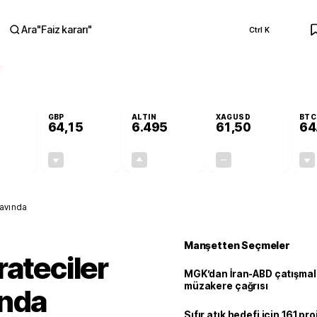
Ara
"
Faiz kararı
"
Ctrl K
RA
GBP
ALTIN
XAGUSD
BTC
64,15
6.495
61,50
64
-0,12%
-0,04%
+0,04%
+0,00%
-0,07
-0,02
2,69
0,00
navında
Manşetten Seçmeler
rateciler
MGK’dan İran-ABD çatışmala
müzakere çağrısı
ında
Sıfır atık hedefi için 161 pr