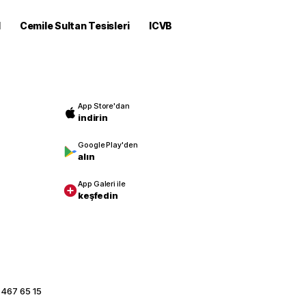
M
Cemile Sultan Tesisleri
ICVB
App Store'dan
indirin
Google Play'den
alın
App Galeri ile
keşfedin
 467 65 15