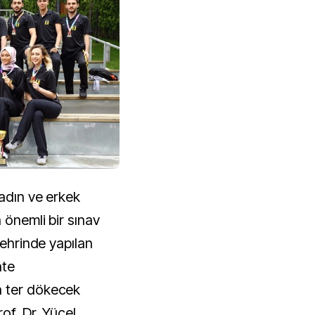
kadın ve erkek
 önemli bir sınav
şehrinde yapılan
ate
n ter dökecek
of. Dr. Yücel