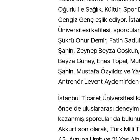
Oğurlu ile Sağlık, Kültür, Spor
Cengiz Genç eşlik ediyor. İsta
Üniversitesi kafilesi, sporcula
Şükrü Onur Demir, Fatih Sadu
Şahin, Zeynep Beyza Coşkun, 
Beyza Güney, Enes Topal, M
Şahin, Mustafa Özyıldız ve Ya
Antrenör Levent Aydemir’den 
İstanbul Ticaret Üniversitesi 
önce de uluslararası deneyim
kazanmış sporcular da bulunu
Akkurt son olarak, Türk Milli Ta
43. Avrupa Ümit ve 21 Yaş Alt