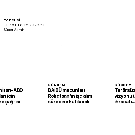
Yönetici
İstanbul Ticaret Gazetesi –
Süper Admin
GÜNDEM
GÜNDEM
 İran-ABD
BAİBÜ mezunları
Terörsüz
arı için
Roketsan’ın işe alım
vizyonu 
e çağrısı
sürecine katılacak
ihracatı
güçlendi