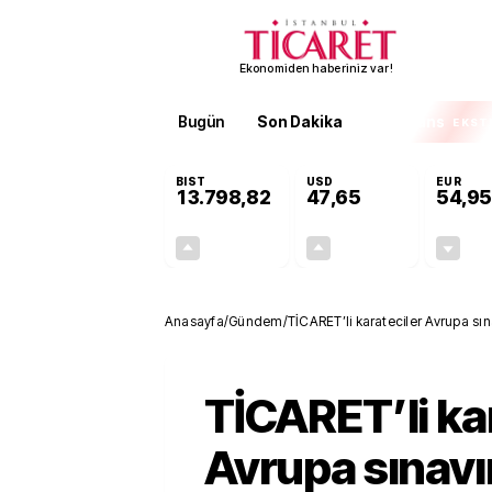
Ekonomiden haberiniz var!
Bugün
Son Dakika
Finans
EKST
BIST
USD
EUR
13.798,82
47,65
54,95
+0,70%
+0,05%
95,68
0,03
Anasayfa
/
Gündem
/
TİCARET’li karateciler Avrupa sı
TİCARET’li ka
Avrupa sınav