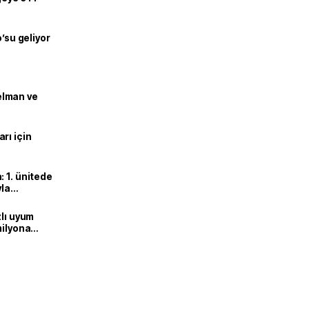
o’su geliyor
lman ve
rı için
 1. ünitede
yla
zlı uyum
milyona