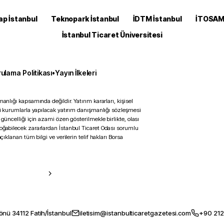
ap İstanbul
Teknopark İstanbul
İDTM İstanbul
İTOSA
İstanbul Ticaret Üniversitesi
ulama Politikası
•
Yayın İlkeleri
anlığı kapsamında değildir. Yatırım kararları, kişisel
ili kurumlarla yapılacak yatırım danışmanlığı sözleşmesi
 güncelliği için azami özen gösterilmekle birlikte, olası
doğabilecek zararlardan İstanbul Ticaret Odası sorumlu
çıklanan tüm bilgi ve verilerin telif hakları Borsa
önü 34112 Fatih/İstanbul
iletisim@istanbulticaretgazetesi.com
+90 212