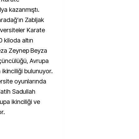
ya kazanmıştı.
radağ’ın Zabljak
versiteler Karate
kiloda altın
Keza Zeynep Beyza
çüncülüğü, Avrupa
n ikinciliği bulunuyor.
rsite oyunlarında
Fatih Sadullah
pa ikinciliği ve
r.