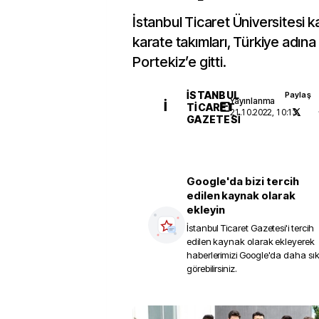
İstanbul Ticaret Üniversitesi 
karate takımları, Türkiye adına 
Portekiz’e gitti.
İSTANBUL
Paylaş
Yayınlanma
İ
TICARET
21.10.2022, 10:13
GAZETESI
Google'da bizi tercih
edilen kaynak olarak
ekleyin
İstanbul Ticaret Gazetesi
'i tercih
edilen kaynak olarak ekleyerek
haberlerimizi Google'da daha sı
görebilirsiniz.