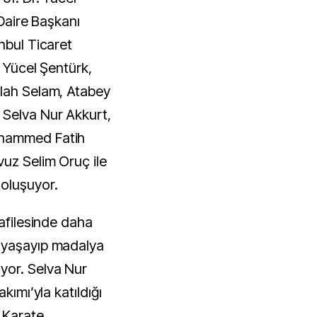
 Daire Başkanı
nbul Ticaret
r Yücel Şentürk,
llah Selam, Atabey
Selva Nur Akkurt,
uhammed Fatih
vuz Selim Oruç ile
oluşuyor.
kafilesinde daha
 yaşayıp madalya
yor. Selva Nur
kımı’yla katıldığı
ı Karate