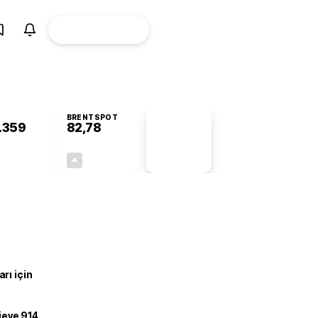
ÜYE
CANLI BORSA
Girişi
BRENTSPOT
.359
82,78
PİYASA
VERİLERİ
-0,56%
+4,90%
+0,00
3,87
rı için
ojeye 914