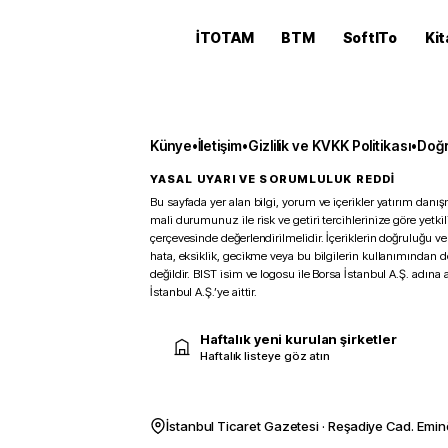
İTOTAM
BTM
SoftITo
Kit
Künye
•
İletişim
•
Gizlilik ve KVKK Politikası
•
Doğr
YASAL UYARI VE SORUMLULUK REDDİ
Bu sayfada yer alan bilgi, yorum ve içerikler yatırım danışm
mali durumunuz ile risk ve getiri tercihlerinize göre yetk
çerçevesinde değerlendirilmelidir. İçeriklerin doğruluğu ve
hata, eksiklik, gecikme veya bu bilgilerin kullanımından 
değildir. BIST isim ve logosu ile Borsa İstanbul A.Ş. adına a
İstanbul A.Ş.’ye aittir.
Haftalık yeni kurulan şirketler
Haftalık listeye göz atın
İstanbul Ticaret Gazetesi · Reşadiye Cad. Emin