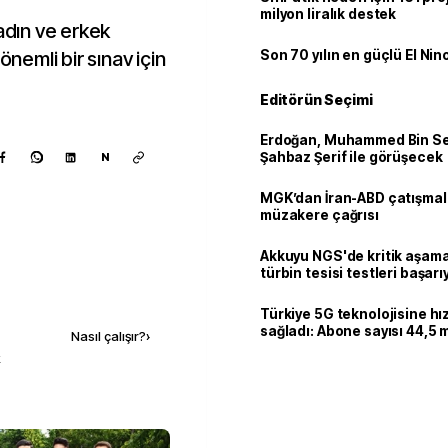
milyon liralık destek
kadın ve erkek
önemli bir sınav için
Son 70 yılın en güçlü El Nin
Editörün Seçimi
Erdoğan, Muhammed Bin Se
Şahbaz Şerif ile görüşecek
N
MGK’dan İran-ABD çatışmala
müzakere çağrısı
Akkuyu NGS'de kritik aşama:
türbin tesisi testleri başarı
tamamlandı
Kaynak ekle
Türkiye 5G teknolojisine hı
sağladı: Abone sayısı 44,5 
Nasıl çalışır?
›
ulaştı
k