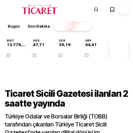
Bugün
Son Dakika
Finans
EKSTRA
BIST
USD
EUR
GBP
13.779,39
47,71
55,19
64,41
PİYASA
VERİLERİ
-0,14%
+0,18%
+0,32%
+0,38%
Gündem
Ticaret Sicili Gazetesi ilanları 2
saatte yayında
Türkiye Odalar ve Borsalar Birliği (TOBB)
tarafından çıkarılan Türkiye Ticaret Sicili
Gazetesi'nde yapılan dijital dönüşüm