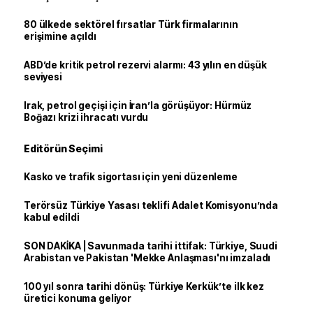
80 ülkede sektörel fırsatlar Türk firmalarının
erişimine açıldı
ABD’de kritik petrol rezervi alarmı: 43 yılın en düşük
seviyesi
Irak, petrol geçişi için İran’la görüşüyor: Hürmüz
Boğazı krizi ihracatı vurdu
Editörün Seçimi
Kasko ve trafik sigortası için yeni düzenleme
Terörsüz Türkiye Yasası teklifi Adalet Komisyonu’nda
kabul edildi
SON DAKİKA | Savunmada tarihi ittifak: Türkiye, Suudi
Arabistan ve Pakistan 'Mekke Anlaşması'nı imzaladı
100 yıl sonra tarihi dönüş: Türkiye Kerkük’te ilk kez
üretici konuma geliyor