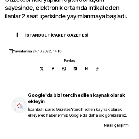
sayesinde, elektronik ortamda intikal eden
ilanlar 2 saat içerisinde yayımlanmaya başladı.
İ
İSTANBUL TICARET GAZETESI
Yayınlanma
24.10.2022, 14:18
Paylaş
N
Google'da bizi tercih edilen kaynak olarak
ekleyin
İstanbul Ticaret Gazetesi
'i tercih edilen kaynak olarak
ekleyerek haberlerimizi Google'da daha sık görebilirsiniz.
Kaynak ekle
Nasıl çalışır?
›