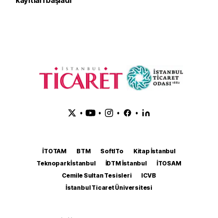
kayıtları başladı
•
•
•
•
İTOTAM
BTM
SoftITo
Kitap İstanbul
Teknopark İstanbul
İDTM İstanbul
İTOSAM
Cemile Sultan Tesisleri
ICVB
İstanbul Ticaret Üniversitesi