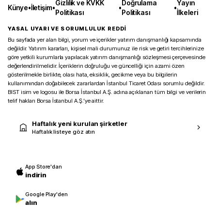
Gizlilik ve KVKK
Doğrulama
Yayın
Künye
•
İletişim
•
•
•
Politikası
Politikası
İlkeleri
YASAL UYARI VE SORUMLULUK REDDİ
Bu sayfada yer alan bilgi, yorum ve içerikler yatırım danışmanlığı kapsamında
değildir. Yatırım kararları, kişisel mali durumunuz ile risk ve getiri tercihlerinize
göre yetkili kurumlarla yapılacak yatırım danışmanlığı sözleşmesi çerçevesinde
değerlendirilmelidir. İçeriklerin doğruluğu ve güncelliği için azami özen
gösterilmekle birlikte, olası hata, eksiklik, gecikme veya bu bilgilerin
kullanımından doğabilecek zararlardan İstanbul Ticaret Odası sorumlu değildir.
BIST isim ve logosu ile Borsa İstanbul A.Ş. adına açıklanan tüm bilgi ve verilerin
telif hakları Borsa İstanbul A.Ş.’ye aittir.
Haftalık yeni kurulan şirketler
Haftalık listeye göz atın
App Store'dan
indirin
Google Play'den
alın