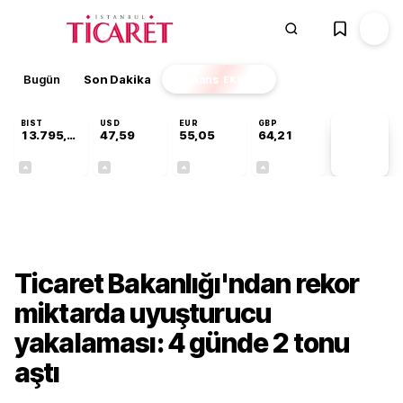
Bugün
Son Dakika
Finans
EKSTRA
BIST
USD
EUR
GBP
13.795,63
47,59
55,05
64,21
PİYASA
VERİLERİ
+0,68%
+0,06%
+0,08%
+0,18%
Gündem
Ticaret Bakanlığı'ndan rekor
miktarda uyuşturucu
yakalaması: 4 günde 2 tonu
aştı