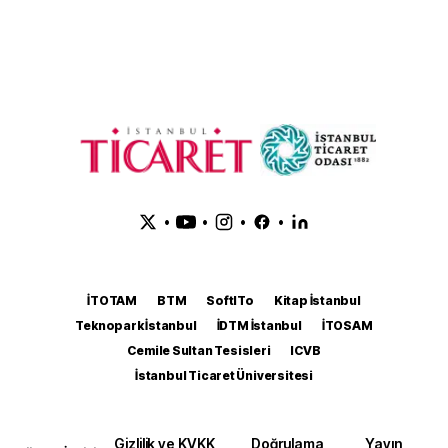
•
•
•
•
İTOTAM
BTM
SoftITo
Kitap İstanbul
Teknopark İstanbul
İDTM İstanbul
İTOSAM
Cemile Sultan Tesisleri
ICVB
İstanbul Ticaret Üniversitesi
Gizlilik ve KVKK
Doğrulama
Yayın