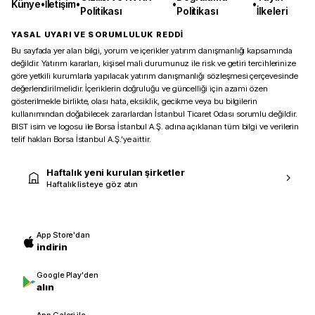
Künye
•
İletişim
•
•
•
Politikası
Politikası
İlkeleri
YASAL UYARI VE SORUMLULUK REDDİ
Bu sayfada yer alan bilgi, yorum ve içerikler yatırım danışmanlığı kapsamında
değildir. Yatırım kararları, kişisel mali durumunuz ile risk ve getiri tercihlerinize
göre yetkili kurumlarla yapılacak yatırım danışmanlığı sözleşmesi çerçevesinde
değerlendirilmelidir. İçeriklerin doğruluğu ve güncelliği için azami özen
gösterilmekle birlikte, olası hata, eksiklik, gecikme veya bu bilgilerin
kullanımından doğabilecek zararlardan İstanbul Ticaret Odası sorumlu değildir.
BIST isim ve logosu ile Borsa İstanbul A.Ş. adına açıklanan tüm bilgi ve verilerin
telif hakları Borsa İstanbul A.Ş.’ye aittir.
Haftalık yeni kurulan şirketler
Haftalık listeye göz atın
App Store'dan
indirin
Google Play'den
alın