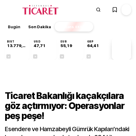
Bugün
Son Dakika
Finans
EKSTRA
BIST
USD
EUR
GBP
13.779,39
47,71
55,19
64,41
PİYASA
VERİLERİ
-0,14%
+0,18%
+0,32%
+0,38%
Gündem
Ticaret Bakanlığı kaçakçılara
göz açtırmıyor: Operasyonlar
peş peşe!
Esendere ve Hamzabeyli Gümrük Kapıları'ndaki