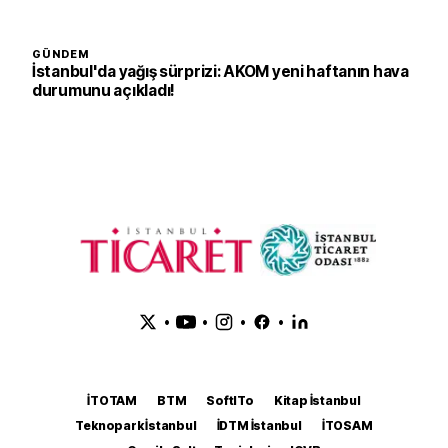
GÜNDEM
İstanbul'da yağış sürprizi: AKOM yeni haftanın hava
durumunu açıkladı!
•
•
•
•
İTOTAM
BTM
SoftITo
Kitap İstanbul
Teknopark İstanbul
İDTM İstanbul
İTOSAM