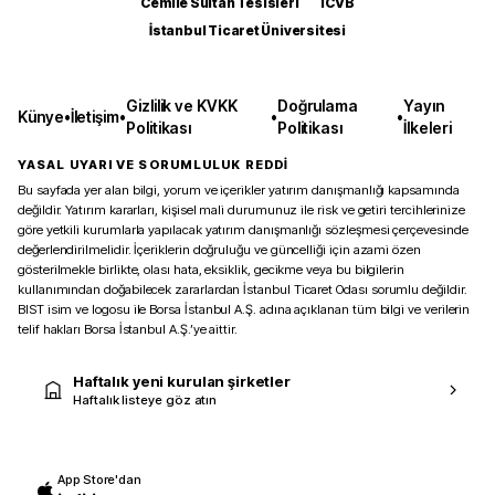
Cemile Sultan Tesisleri
ICVB
İstanbul Ticaret Üniversitesi
Gizlilik ve KVKK
Doğrulama
Yayın
Künye
•
İletişim
•
•
•
Politikası
Politikası
İlkeleri
YASAL UYARI VE SORUMLULUK REDDİ
Bu sayfada yer alan bilgi, yorum ve içerikler yatırım danışmanlığı kapsamında
değildir. Yatırım kararları, kişisel mali durumunuz ile risk ve getiri tercihlerinize
göre yetkili kurumlarla yapılacak yatırım danışmanlığı sözleşmesi çerçevesinde
değerlendirilmelidir. İçeriklerin doğruluğu ve güncelliği için azami özen
gösterilmekle birlikte, olası hata, eksiklik, gecikme veya bu bilgilerin
kullanımından doğabilecek zararlardan İstanbul Ticaret Odası sorumlu değildir.
BIST isim ve logosu ile Borsa İstanbul A.Ş. adına açıklanan tüm bilgi ve verilerin
telif hakları Borsa İstanbul A.Ş.’ye aittir.
Haftalık yeni kurulan şirketler
Haftalık listeye göz atın
App Store'dan