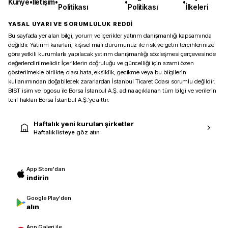
Künye
•
İletişim
•
•
•
Politikası
Politikası
İlkeleri
YASAL UYARI VE SORUMLULUK REDDİ
Bu sayfada yer alan bilgi, yorum ve içerikler yatırım danışmanlığı kapsamında
değildir. Yatırım kararları, kişisel mali durumunuz ile risk ve getiri tercihlerinize
göre yetkili kurumlarla yapılacak yatırım danışmanlığı sözleşmesi çerçevesinde
değerlendirilmelidir. İçeriklerin doğruluğu ve güncelliği için azami özen
gösterilmekle birlikte, olası hata, eksiklik, gecikme veya bu bilgilerin
kullanımından doğabilecek zararlardan İstanbul Ticaret Odası sorumlu değildir.
BIST isim ve logosu ile Borsa İstanbul A.Ş. adına açıklanan tüm bilgi ve verilerin
telif hakları Borsa İstanbul A.Ş.’ye aittir.
Haftalık yeni kurulan şirketler
Haftalık listeye göz atın
App Store'dan
indirin
Google Play'den
alın
App Galeri ile