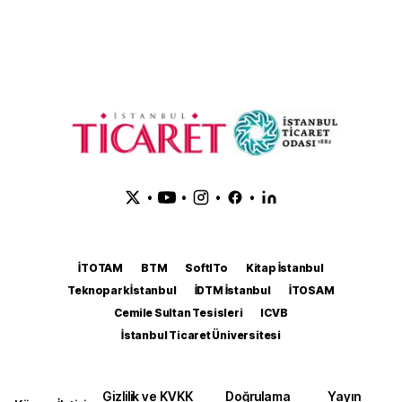
•
•
•
•
İTOTAM
BTM
SoftITo
Kitap İstanbul
Teknopark İstanbul
İDTM İstanbul
İTOSAM
Cemile Sultan Tesisleri
ICVB
İstanbul Ticaret Üniversitesi
Gizlilik ve KVKK
Doğrulama
Yayın