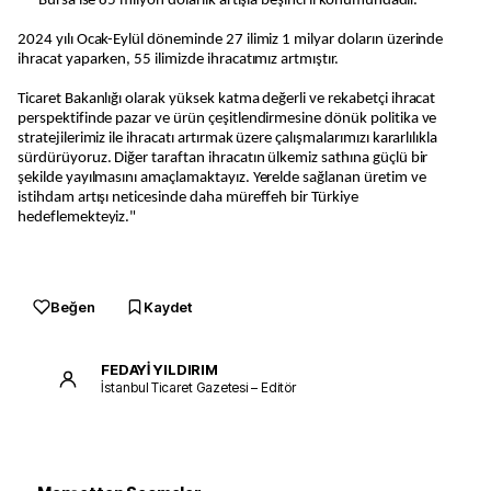
* Bursa ise 85 milyon dolarlık artışla beşinci il konumundadır.
2024 yılı Ocak-Eylül döneminde 27 ilimiz 1 milyar doların üzerinde
ihracat yaparken, 55 ilimizde ihracatımız artmıştır.
Ticaret Bakanlığı olarak yüksek katma değerli ve rekabetçi ihracat
perspektifinde pazar ve ürün çeşitlendirmesine dönük politika ve
stratejilerimiz ile ihracatı artırmak üzere çalışmalarımızı kararlılıkla
sürdürüyoruz. Diğer taraftan ihracatın ülkemiz sathına güçlü bir
şekilde yayılmasını amaçlamaktayız. Yerelde sağlanan üretim ve
istihdam artışı neticesinde daha müreffeh bir Türkiye
hedeflemekteyiz."
Beğen
Kaydet
FEDAYİ YILDIRIM
İstanbul Ticaret Gazetesi – Editör