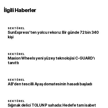
İlgili Haberler
SEKTÖREL
SunExpress’ten yolcu rekoru: Bir günde 72 bin 340
kişi
SEKTÖREL
Maxion Wheels yeni yüzey teknolojisi C-GUARD’ı
tanıttı
SEKTÖREL
AB'den tescilli Ayaş domatesinin hasadı başladı
SEKTÖREL
Sığınak delici TOLUN P sahada: Hedefe tam isabet