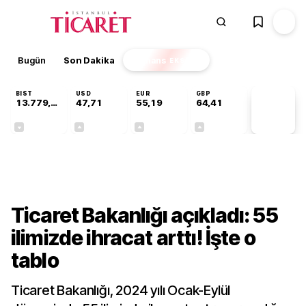
Bugün
Son Dakika
Finans
EKSTRA
BIST
USD
EUR
GBP
13.779,39
47,71
55,19
64,41
PİYASA
VERİLERİ
-0,14%
+0,18%
+0,32%
+0,38%
Sektörel
Ticaret Bakanlığı açıkladı: 55
ilimizde ihracat arttı! İşte o
tablo
Ticaret Bakanlığı, 2024 yılı Ocak-Eylül