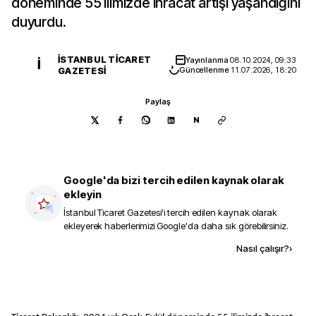
döneminde 55 ilimizde ihracat artışı yaşandığını
duyurdu.
İSTANBUL TICARET
Yayınlanma
08.10.2024, 09:33
İ
GAZETESI
Güncellenme
11.07.2026, 18:20
Paylaş
N
Google'da bizi tercih edilen kaynak olarak
ekleyin
İstanbul Ticaret Gazetesi
'i tercih edilen kaynak olarak
ekleyerek haberlerimizi Google'da daha sık görebilirsiniz.
Kaynak ekle
Nasıl çalışır?
›