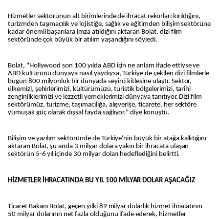
Hizmetler sektörünün alt birimlerinde de ihracat rekorları kırıldığını,
turizmden taşımacılık ve lojistiğe, sağlık ve eğitimden bilişim sektörüne
kadar önemli başarılara imza atıldığını aktaran Bolat, dizi film
sektöründe çok büyük bir atılım yaşandığını söyledi.
Bolat, "Hollywood son 100 yılda ABD için ne anlam ifade ettiyse ve
ABD kültürünü dünyaya nasıl yaydıysa, Türkiye de çekilen dizi filmlerle
bugün 800 milyonluk bir dünyada seyirci kitlesine ulaştı. Sektör,
ülkemizi, şehirlerimizi, kültürümüzü, turistik bölgelerimizi, tarihi
zenginliklerimizi ve lezzetli yemeklerimizi dünyaya tanıtıyor. Dizi film
sektörümüz, turizme, taşımacılığa, alışverişe, ticarete, her sektöre
yumuşak güç olarak dışsal fayda sağlıyor." diye konuştu.
Bilişim ve yazılım sektöründe de Türkiye'nin büyük bir atağa kalktığını
aktaran Bolat, şu anda 3 milyar dolara yakın bir ihracata ulaşan
sektörün 5-6 yıl içinde 30 milyar doları hedeflediğini belirtti.
HİZMETLER İHRACATINDA BU YIL 100 MİLYAR DOLAR AŞACAĞIZ
Ticaret Bakanı Bolat, geçen yılki 89 milyar dolarlık hizmet ihracatının
50 milyar dolarının net fazla olduğunu ifade ederek, hizmetler