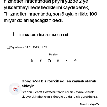
hizmetler ihracatındaki payını yüzde 2'ye
yükseltmeyi hedeflediklerini kaydederek,
"Hizmetler ihracatında, son 3 ayla birlikte 100
milyar doları aşacağız." dedi.
İ
İSTANBUL TICARET GAZETESI
Yayınlanma
14.11.2023, 14:09
Paylaş
N
Google'da bizi tercih edilen kaynak olarak
ekleyin
İstanbul Ticaret Gazetesi
'i tercih edilen kaynak olarak
ekleyerek haberlerimizi Google'da daha sık görebilirsiniz.
Kaynak ekle
Nasıl çalışır?
›