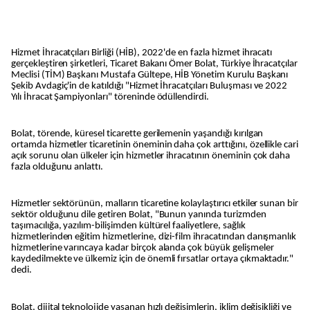
Hizmet İhracatçıları Birliği (HİB), 2022'de en fazla hizmet ihracatı
gerçekleştiren şirketleri, Ticaret Bakanı Ömer Bolat, Türkiye İhracatçılar
Meclisi (TİM) Başkanı Mustafa Gültepe, HİB Yönetim Kurulu Başkanı
Şekib Avdagiç'in de katıldığı "Hizmet İhracatçıları Buluşması ve 2022
Yılı İhracat Şampiyonları" töreninde ödüllendirdi.
Bolat, törende, küresel ticarette gerilemenin yaşandığı kırılgan
ortamda hizmetler ticaretinin öneminin daha çok arttığını, özellikle cari
açık sorunu olan ülkeler için hizmetler ihracatının öneminin çok daha
fazla olduğunu anlattı.
Hizmetler sektörünün, malların ticaretine kolaylaştırıcı etkiler sunan bir
sektör olduğunu dile getiren Bolat, "Bunun yanında turizmden
taşımacılığa, yazılım-bilişimden kültürel faaliyetlere, sağlık
hizmetlerinden eğitim hizmetlerine, dizi-film ihracatından danışmanlık
hizmetlerine varıncaya kadar birçok alanda çok büyük gelişmeler
kaydedilmekte ve ülkemiz için de önemli fırsatlar ortaya çıkmaktadır."
dedi.
Bolat, dijital teknolojide yaşanan hızlı değişimlerin, iklim değişikliği ve