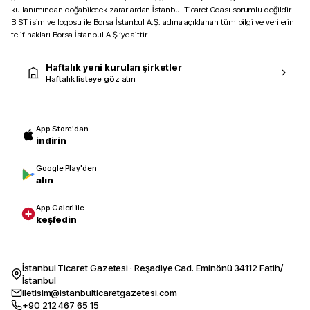
kullanımından doğabilecek zararlardan İstanbul Ticaret Odası sorumlu değildir.
BIST isim ve logosu ile Borsa İstanbul A.Ş. adına açıklanan tüm bilgi ve verilerin
telif hakları Borsa İstanbul A.Ş.’ye aittir.
Haftalık yeni kurulan şirketler
Haftalık listeye göz atın
App Store'dan
indirin
Google Play'den
alın
App Galeri ile
keşfedin
İstanbul Ticaret Gazetesi · Reşadiye Cad. Eminönü 34112 Fatih/
İstanbul
iletisim@istanbulticaretgazetesi.com
+90 212 467 65 15