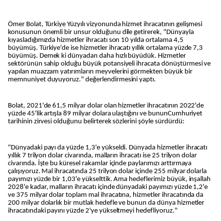
Ömer Bolat, Türkiye Yüzyılı vizyonunda hizmet ihracatının gelişmesi
konusunun önemli bir unsur olduğunu dile getirerek, "Dünyayla
kıyasladığımızda hizmetler ihracatı son 10 yılda ortalama 4,5
büyümüş. Türkiye'de ise hizmetler ihracatı yıllık ortalama yüzde 7,3
büyümüş. Demek ki dünyadan daha hızlı büyüdük. Hizmetler
sektörünün sahip olduğu büyük potansiyeli ihracata dönüştürmesi ve
yapılan muazzam yatırımların meyvelerini görmekten büyük bir
memnuniyet duyuyoruz." değerlendirmesini yaptı.
Bolat, 2021'de 61,5 milyar dolar olan hizmetler ihracatının 2022'de
yüzde 45'lik artışla 89 milyar dolara ulaştığını ve bununCumhuriyet
tarihinin zirvesi olduğunu belirterek sözlerini şöyle sürdürdü:
"Dünyadaki payı da yüzde 1,3'e yükseldi. Dünyada hizmetler ihracatı
yıllık 7 trilyon dolar civarında, malların ihracatı ise 25 trilyon dolar
civarında. İşte bu küresel rakamlar içinde paylarımızı arttırmaya
çalışıyoruz. Mal ihracatında 25 trilyon dolar içinde 255 milyar dolarla
payımızı yüzde bir 1,03'e yükselttik. Ama hedeflerimiz büyük, inşallah
2028'e kadar, malların ihracatı içinde dünyadaki payımızı yüzde 1,2'e
ve 375 milyar dolar toplam mal ihracatına, hizmetler ihracatında da
200 milyar dolarlık bir mutlak hedefle ve bunun da dünya hizmetler
ihracatındaki payını yüzde 2'ye yükseltmeyi hedefliyoruz."