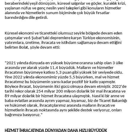
beraberindeki yeşil dönüşüm, küresel salgınlar ve göçler, kuraklık krizi,
yaşlanan nüfus ve genç neslin yeni talepleri gibi konuların hizmetler
alanında ve hizmetlerin sunum biçiminde çok büyük fırsatlar
barındırdığını dile getirdi.
Küresel ekonomi ve ticaretteki olumsuz seyirle bölgede devam eden
çatışmalar ve 6 Şubat'taki depremlere karşın Türkiye ekonomisinin,
yatırımlara, üretime, ihracata ve istihdam sağlamaya devam ettiğini
belirten Bolat, şöyle devam etti:
"2021 yılında dünyada en yüksek büyüme oranına sahip olan 3 ülke
arasında yer alarak yüzde 11,4 büyüdük. Malların ve hizmetler
ihracatının büyümeye katkısı 5,3 puan gibi yüksek bir seviyede oldu.
Yine 2022 yılında ekonomimiz yüzde 5,5 büyürken, mal ve hizmet
ihracatımız bu büyümenin yarısı kadar pozitif bir katkı yapmıştır.
Böylece ihracat, büyümenin itici gücü olmaya devam etmiştir. 2022'de
tarihi rekor olarak 254 milyar 200 milyon dolarlık bir mal ihracatına ve
89 milyar dolarlık bir hizmet ihracatına ulaşmıştık. Nasıl ki bir anne ve
baba evlatları arasında ayrım yapmaz, kıyamaz, biz de Ticaret Bakanlığı
ve hükümet olarak, ihracatçılarımız arasında malların ihracatı ve
hizmetlerin ihracatı noktasında aynı şekilde destek veriyoruz, onları
bağrımıza basıyoruz."
HİZMET İHRACATINDA DÜNYADAN DAHA HIZLI BÜYÜDÜK