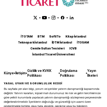
•
•
•
•
İTOTAM
BTM
SoftITo
Kitap İstanbul
Teknopark İstanbul
İDTM İstanbul
İTOSAM
Cemile Sultan Tesisleri
ICVB
İstanbul Ticaret Üniversitesi
Gizlilik ve KVKK
Doğrulama
Yayın
Künye
•
İletişim
•
•
•
Politikası
Politikası
İlkeleri
YASAL UYARI VE SORUMLULUK REDDİ
Bu sayfada yer alan bilgi, yorum ve içerikler yatırım danışmanlığı kapsamında
değildir. Yatırım kararları, kişisel mali durumunuz ile risk ve getiri tercihlerinize
göre yetkili kurumlarla yapılacak yatırım danışmanlığı sözleşmesi çerçevesinde
değerlendirilmelidir. İçeriklerin doğruluğu ve güncelliği için azami özen
gösterilmekle birlikte, olası hata, eksiklik, gecikme veya bu bilgilerin