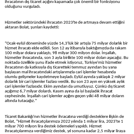
ihracatının dış ticaret açığını kapamada çok önemli bir fonksiyonu
olduğunu vurguladı.
Hizmetler sektöründeki ihracatın 2023'te de artmaya devam ettiğini
aktaran Bolat, şunları kaydetti:
"Ocak-eylül döneminde yüzde 14,3'lük bir artışla 75 milyar dolarlık bir
hizmet ihracatı elde edildi. Son 12 ay itibarıyla baktığımızda da rakam
100 milyar dolara yaklaştı, 98 milyar 300 milyon dolar. İnşallah,
hizmetler ihracatında, son 3 ayla birlikte 100 milyar doları aşacağız. Bu
noktada özellikle şunu ifade etmek istiyoruz, Türkiye'miz hizmetler
ihracatının da katkısıyla dış ticaretteki temmuz ayından bu yana
başlayan mal ihracatındaki artışlarımızla cari işlemler hesabında
olumlu gelişmeler kaydetmeye başladı. Eylül ayında yaklaşık 2 milyar
dolarlık bir cari işlemler fazlası verdik. Bu son 23 ayın en yüksek aylık
cari işlemler fazlasıdır. Ekim ayından da umutluyuz. Çünkü dış ticaret
açığımız 6,7 milyar dolardı. Kasım ayına da iyi başladık ihracat
cephesinde. İnşallah cari işlemler açığını geçen yılki 48 milyar doların
altında tutacağız."
Ticaret Bakanlığı'nın hizmetler ihracatına verdiği desteklere ilişkin de
Bolat, "Hizmet ihracatçılarımıza 2022 yılında 1 milyar lira, 2023'te 1
milyar 700 milyon lira destek ödemeleri yapıldı. Hizmet
ihracatçılarımıza verdiğimiz destek, yıl sonuna kadar 2,5 milyar liraya