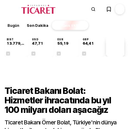
Bugün
Son Dakika
Finans
EKSTRA
BIST
USD
EUR
GBP
13.779,39
47,71
55,19
64,41
PİYASA
VERİLERİ
-0,14%
+0,18%
+0,32%
+0,38%
Gündem
Ticaret Bakanı Bolat:
Hizmetler ihracatında bu yıl
100 milyarı doları aşacağız
Ticaret Bakanı Ömer Bolat, Türkiye'nin dünya