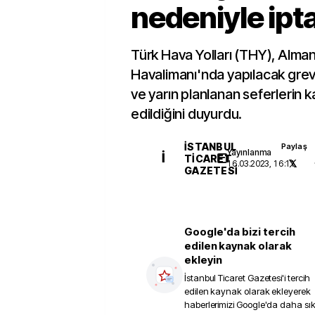
nedeniyle ipta
Türk Hava Yolları (THY), Alman
Havalimanı'nda yapılacak gre
ve yarın planlanan seferlerin karş
edildiğini duyurdu.
İSTANBUL
Paylaş
Yayınlanma
İ
TICARET
16.03.2023, 16:11
GAZETESI
Google'da bizi tercih
edilen kaynak olarak
ekleyin
İstanbul Ticaret Gazetesi
'i tercih
edilen kaynak olarak ekleyerek
haberlerimizi Google'da daha sı