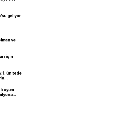
o’su geliyor
lman ve
rı için
 1. ünitede
yla
zlı uyum
milyona