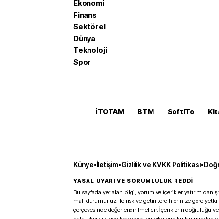
Ekonomi
Finans
Sektörel
Dünya
Teknoloji
Spor
İTOTAM
BTM
SoftITo
Kit
Künye
•
İletişim
•
Gizlilik ve KVKK Politikası
•
Doğr
YASAL UYARI VE SORUMLULUK REDDİ
Bu sayfada yer alan bilgi, yorum ve içerikler yatırım danışm
mali durumunuz ile risk ve getiri tercihlerinize göre yetk
çerçevesinde değerlendirilmelidir. İçeriklerin doğruluğu ve
hata, eksiklik, gecikme veya bu bilgilerin kullanımından 