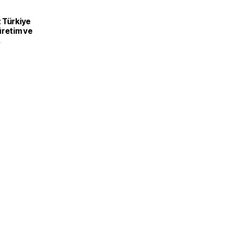
 Türkiye
üretim ve
recek