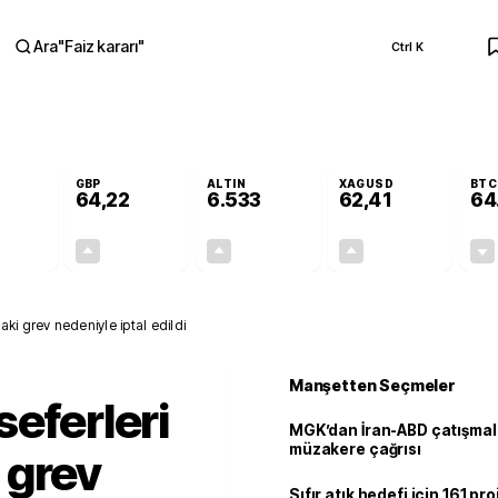
Ara
"
Faiz kararı
"
Ctrl K
RA
GBP
ALTIN
XAGUSD
BTC
64,22
6.533
62,41
64
-0,02%
+0,08%
+0,62%
+1,48%
-0,01
0,05
40,52
0,91
ki grev nedeniyle iptal edildi
Manşetten Seçmeler
seferleri
MGK’dan İran-ABD çatışmala
müzakere çağrısı
 grev
Sıfır atık hedefi için 161 pr