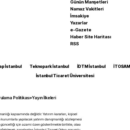
Günün Manşetleri
Namaz Vakitleri
İmsakiye
Yazarlar
e-Gazete
Haber Site Haritası
RSS
ap İstanbul
Teknopark İstanbul
İDTM İstanbul
İTOSA
İstanbul Ticaret Üniversitesi
ulama Politikası
•
Yayın İlkeleri
anlığı kapsamında değildir. Yatırım kararları, kişisel
ili kurumlarla yapılacak yatırım danışmanlığı sözleşmesi
 güncelliği için azami özen gösterilmekle birlikte, olası
doğabilecek zararlardan İstanbul Ticaret Odası sorumlu