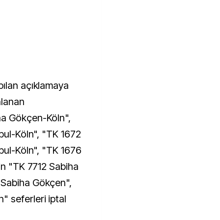
pılan açıklamaya
nlanan
ha Gökçen-Köln",
bul-Köln", "TK 1672
nbul-Köln", "TK 1676
'in "TK 7712 Sabiha
-Sabiha Gökçen",
seferleri iptal