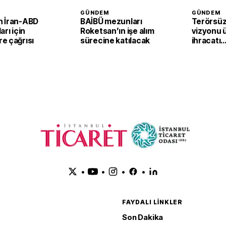
GÜNDEM
GÜNDEM
 İran-ABD
BAİBÜ mezunları
Terörsüz
arı için
Roketsan’ın işe alım
vizyonu 
e çağrısı
sürecine katılacak
ihracatı
güçlendi
•
•
•
•
FAYDALI LINKLER
Son Dakika