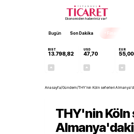
Ekonomiden haberiniz var!
Bugün
Son Dakika
Finans
EKST
BIST
USD
EUR
13.798,82
47,70
55,00
+0,70%
+0,16%
95,68
0,08
Anasayfa
/
Gündem
/
THY'nin Köln seferleri Almanya'da
THY'nin Köln 
Almanya'daki