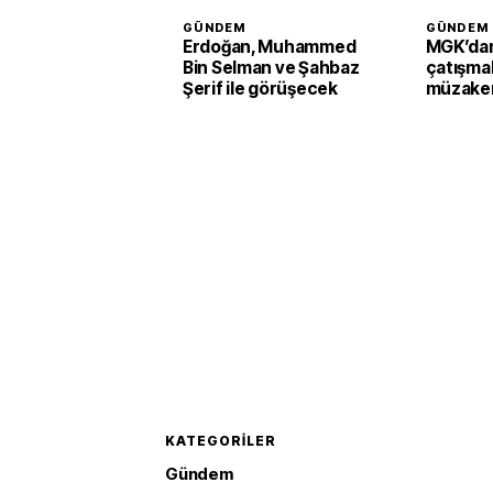
GÜNDEM
GÜNDEM
Erdoğan, Muhammed
MGK’dan
Bin Selman ve Şahbaz
çatışmal
Şerif ile görüşecek
müzaker
KATEGORILER
Gündem