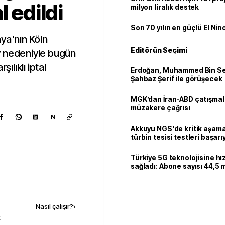
l edildi
milyon liralık destek
Son 70 yılın en güçlü El Nin
ya'nın Köln
Editörün Seçimi
v nedeniyle bugün
ılıklı iptal
Erdoğan, Muhammed Bin Se
Şahbaz Şerif ile görüşecek
MGK’dan İran-ABD çatışmala
müzakere çağrısı
N
Akkuyu NGS'de kritik aşama:
türbin tesisi testleri başarı
tamamlandı
Türkiye 5G teknolojisine hı
sağladı: Abone sayısı 44,5 
ulaştı
Kaynak ekle
Nasıl çalışır?
›
k