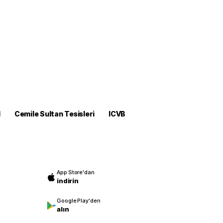
M
Cemile Sultan Tesisleri
ICVB
App Store'dan
indirin
Google Play'den
alın