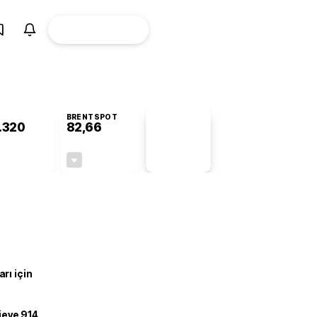
ÜYE
CANLI BORSA
Girişi
BRENTSPOT
.320
82,66
PİYASA
VERİLERİ
-0,42%
-0,14%
+0,00
-0,12
rı için
ojeye 914