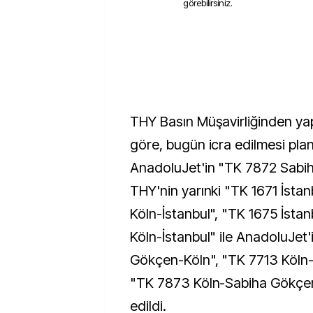
görebilirsiniz.
THY Basın Müşavirliğinden ya
göre, bugün icra edilmesi pla
AnadoluJet'in "TK 7872 Sabi
THY'nin yarınki "TK 1671 İstan
Köln-İstanbul", "TK 1675 İsta
Köln-İstanbul" ile AnadoluJet
Gökçen-Köln", "TK 7713 Köln
"TK 7873 Köln-Sabiha Gökçen" 
edildi.