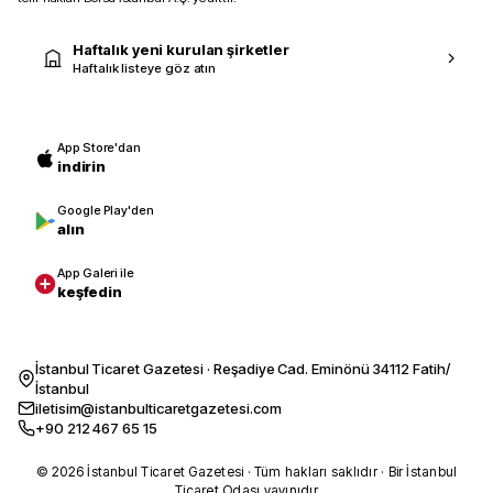
Haftalık yeni kurulan şirketler
Haftalık listeye göz atın
App Store'dan
indirin
Google Play'den
alın
App Galeri ile
keşfedin
İstanbul Ticaret Gazetesi · Reşadiye Cad. Eminönü 34112 Fatih/
İstanbul
iletisim@istanbulticaretgazetesi.com
+90 212 467 65 15
© 2026 İstanbul Ticaret Gazetesi · Tüm hakları saklıdır · Bir İstanbul
Ticaret Odası yayınıdır