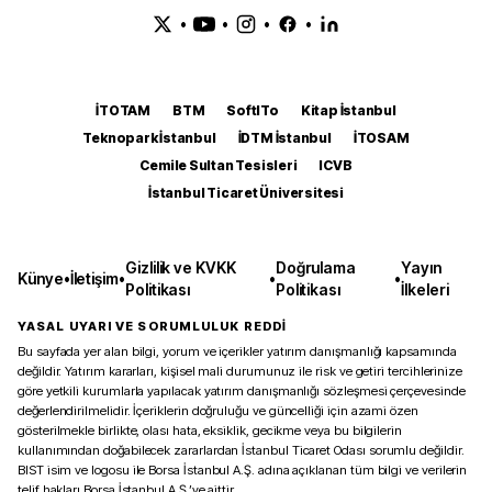
•
•
•
•
İTOTAM
BTM
SoftITo
Kitap İstanbul
Teknopark İstanbul
İDTM İstanbul
İTOSAM
Cemile Sultan Tesisleri
ICVB
İstanbul Ticaret Üniversitesi
Gizlilik ve KVKK
Doğrulama
Yayın
Künye
•
İletişim
•
•
•
Politikası
Politikası
İlkeleri
YASAL UYARI VE SORUMLULUK REDDİ
Bu sayfada yer alan bilgi, yorum ve içerikler yatırım danışmanlığı kapsamında
değildir. Yatırım kararları, kişisel mali durumunuz ile risk ve getiri tercihlerinize
göre yetkili kurumlarla yapılacak yatırım danışmanlığı sözleşmesi çerçevesinde
değerlendirilmelidir. İçeriklerin doğruluğu ve güncelliği için azami özen
gösterilmekle birlikte, olası hata, eksiklik, gecikme veya bu bilgilerin
kullanımından doğabilecek zararlardan İstanbul Ticaret Odası sorumlu değildir.
BIST isim ve logosu ile Borsa İstanbul A.Ş. adına açıklanan tüm bilgi ve verilerin
telif hakları Borsa İstanbul A.Ş.’ye aittir.