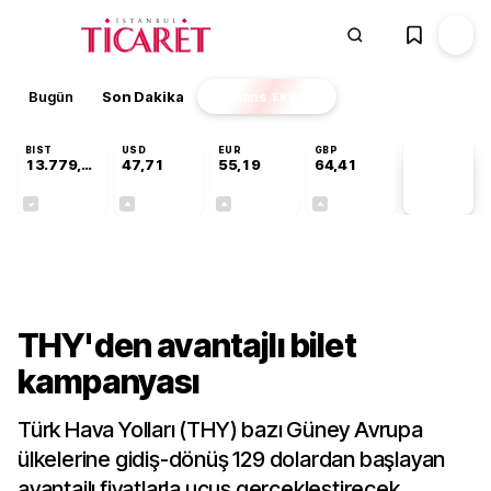
Bugün
Son Dakika
Finans
EKSTRA
BIST
USD
EUR
GBP
13.779,39
47,71
55,19
64,41
PİYASA
VERİLERİ
-0,14%
+0,18%
+0,32%
+0,38%
Sektörel
THY'den avantajlı bilet
kampanyası
Türk Hava Yolları (THY) bazı Güney Avrupa
ülkelerine gidiş-dönüş 129 dolardan başlayan
avantajlı fiyatlarla uçuş gerçekleştirecek.