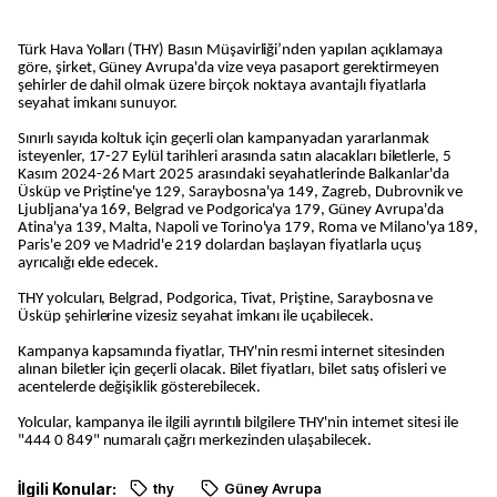
Türk Hava Yolları (THY) Basın Müşavirliği’nden yapılan açıklamaya
göre, şirket, Güney Avrupa'da vize veya pasaport gerektirmeyen
şehirler de dahil olmak üzere birçok noktaya avantajlı fiyatlarla
seyahat imkanı sunuyor.
Sınırlı sayıda koltuk için geçerli olan kampanyadan yararlanmak
isteyenler, 17-27 Eylül tarihleri arasında satın alacakları biletlerle, 5
Kasım 2024-26 Mart 2025 arasındaki seyahatlerinde Balkanlar'da
Üsküp ve Priştine'ye 129, Saraybosna'ya 149, Zagreb, Dubrovnik ve
Ljubljana'ya 169, Belgrad ve Podgorica'ya 179, Güney Avrupa'da
Atina'ya 139, Malta, Napoli ve Torino'ya 179, Roma ve Milano'ya 189,
Paris'e 209 ve Madrid'e 219 dolardan başlayan fiyatlarla uçuş
ayrıcalığı elde edecek.
THY yolcuları, Belgrad, Podgorica, Tivat, Priştine, Saraybosna ve
Üsküp şehirlerine vizesiz seyahat imkanı ile uçabilecek.
Kampanya kapsamında fiyatlar, THY'nin resmi internet sitesinden
alınan biletler için geçerli olacak. Bilet fiyatları, bilet satış ofisleri ve
acentelerde değişiklik gösterebilecek.
Yolcular, kampanya ile ilgili ayrıntılı bilgilere THY'nin internet sitesi ile
"444 0 849" numaralı çağrı merkezinden ulaşabilecek.
İlgili Konular:
thy
Güney Avrupa