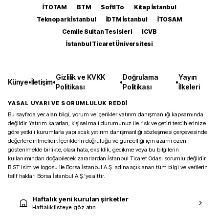
İTOTAM
BTM
SoftITo
Kitap İstanbul
Teknopark İstanbul
İDTM İstanbul
İTOSAM
Cemile Sultan Tesisleri
ICVB
İstanbul Ticaret Üniversitesi
Gizlilik ve KVKK
Doğrulama
Yayın
Künye
•
İletişim
•
•
•
Politikası
Politikası
İlkeleri
YASAL UYARI VE SORUMLULUK REDDİ
Bu sayfada yer alan bilgi, yorum ve içerikler yatırım danışmanlığı kapsamında
değildir. Yatırım kararları, kişisel mali durumunuz ile risk ve getiri tercihlerinize
göre yetkili kurumlarla yapılacak yatırım danışmanlığı sözleşmesi çerçevesinde
değerlendirilmelidir. İçeriklerin doğruluğu ve güncelliği için azami özen
gösterilmekle birlikte, olası hata, eksiklik, gecikme veya bu bilgilerin
kullanımından doğabilecek zararlardan İstanbul Ticaret Odası sorumlu değildir.
BIST isim ve logosu ile Borsa İstanbul A.Ş. adına açıklanan tüm bilgi ve verilerin
telif hakları Borsa İstanbul A.Ş.’ye aittir.
Haftalık yeni kurulan şirketler
Haftalık listeye göz atın