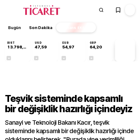
Bugün
Son Dakika
Finans
EKSTRA
BIST
USD
EUR
GBP
13.798,82
47,59
54,97
64,20
PİYASA
VERİLERİ
+0,70%
+0,06%
-0,07%
+0,15%
Gündem
Teşvik sisteminde kapsamlı
bir değişiklik hazırlığı içindeyiz
Sanayi ve Teknoloji Bakanı Kacır, teşvik
sisteminde kapsamlı bir değişiklik hazırlığı içinde
olduklarını belirterek, "Burada yine verimliliği