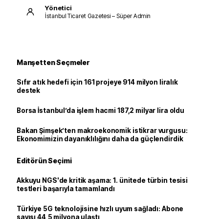
Yönetici
İstanbul Ticaret Gazetesi – Süper Admin
Manşetten Seçmeler
Sıfır atık hedefi için 161 projeye 914 milyon liralık
destek
Borsa İstanbul’da işlem hacmi 187,2 milyar lira oldu
Bakan Şimşek’ten makroekonomik istikrar vurgusu:
Ekonomimizin dayanıklılığını daha da güçlendirdik
Editörün Seçimi
Akkuyu NGS'de kritik aşama: 1. ünitede türbin tesisi
testleri başarıyla tamamlandı
Türkiye 5G teknolojisine hızlı uyum sağladı: Abone
sayısı 44,5 milyona ulaştı