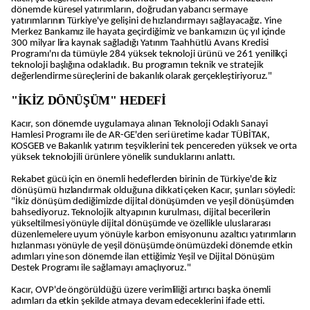
dönemde küresel yatırımların, doğrudan yabancı sermaye
yatırımlarının Türkiye'ye gelişini de hızlandırmayı sağlayacağız. Yine
Merkez Bankamız ile hayata geçirdiğimiz ve bankamızın üç yıl içinde
300 milyar lira kaynak sağladığı Yatırım Taahhütlü Avans Kredisi
Programı'nı da tümüyle 284 yüksek teknoloji ürünü ve 261 yenilikçi
teknoloji başlığına odakladık. Bu programın teknik ve stratejik
değerlendirme süreçlerini de bakanlık olarak gerçekleştiriyoruz."
"İKİZ DÖNÜŞÜM" HEDEFİ
Kacır, son dönemde uygulamaya alınan Teknoloji Odaklı Sanayi
Hamlesi Programı ile de AR-GE'den seri üretime kadar TÜBİTAK,
KOSGEB ve Bakanlık yatırım teşviklerini tek pencereden yüksek ve orta
yüksek teknolojili ürünlere yönelik sunduklarını anlattı.
Rekabet gücü için en önemli hedeflerden birinin de Türkiye'de ikiz
dönüşümü hızlandırmak olduğuna dikkati çeken Kacır, şunları söyledi:
"İkiz dönüşüm dediğimizde dijital dönüşümden ve yeşil dönüşümden
bahsediyoruz. Teknolojik altyapının kurulması, dijital becerilerin
yükseltilmesi yönüyle dijital dönüşümde ve özellikle uluslararası
düzenlemelere uyum yönüyle karbon emisyonunu azaltıcı yatırımların
hızlanması yönüyle de yeşil dönüşümde önümüzdeki dönemde etkin
adımları yine son dönemde ilan ettiğimiz Yeşil ve Dijital Dönüşüm
Destek Programı ile sağlamayı amaçlıyoruz."
Kacır, OVP'de öngörüldüğü üzere verimliliği artırıcı başka önemli
adımları da etkin şekilde atmaya devam edeceklerini ifade etti.