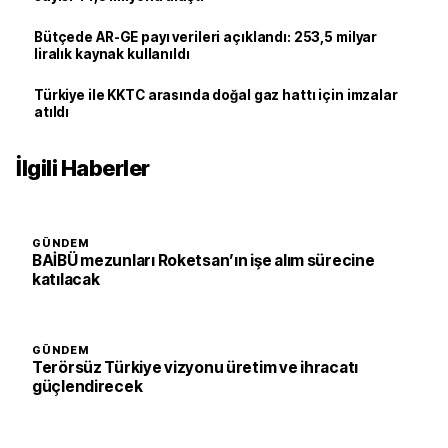
Bütçede AR-GE payı verileri açıklandı: 253,5 milyar
liralık kaynak kullanıldı
Türkiye ile KKTC arasında doğal gaz hattı için imzalar
atıldı
İlgili Haberler
GÜNDEM
BAİBÜ mezunları Roketsan’ın işe alım sürecine
katılacak
GÜNDEM
Terörsüz Türkiye vizyonu üretim ve ihracatı
güçlendirecek