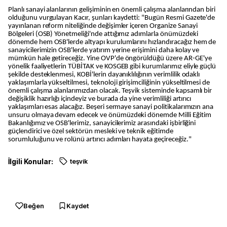
Planlı sanayi alanlarının gelişiminin en önemli çalışma alanlarından biri
olduğunu vurgulayan Kacır, şunları kaydetti: "Bugün Resmi Gazete'de
yayınlanan reform niteliğinde değişimler içeren Organize Sanayi
Bölgeleri (OSB) Yönetmeliği'nde attığımız adımlarla önümüzdeki
dönemde hem OSB'lerde altyapı kurulumlarını hızlandıracağız hem de
sanayicilerimizin OSB'lerde yatırım yerine erişimini daha kolay ve
mümkün hale getireceğiz. Yine OVP'de öngörüldüğü üzere AR-GE'ye
yönelik faaliyetlerin TÜBİTAK ve KOSGEB gibi kurumlarımız eliyle güçlü
şekilde desteklenmesi, KOBİ'lerin dayanıklılığının verimlilik odaklı
yaklaşımlarla yükseltilmesi, teknoloji girişimciliğinin yükseltilmesi de
önemli çalışma alanlarımızdan olacak. Teşvik sisteminde kapsamlı bir
değişiklik hazırlığı içindeyiz ve burada da yine verimliliği artırıcı
yaklaşımları esas alacağız. Beşeri sermaye sanayi politikalarımızın ana
unsuru olmaya devam edecek ve önümüzdeki dönemde Milli Eğitim
Bakanlığımız ve OSB'lerimiz, sanayicilerimiz arasındaki işbirliğini
güçlendirici ve özel sektörün mesleki ve teknik eğitimde
sorumluluğunu ve rolünü artırıcı adımları hayata geçireceğiz."
İlgili Konular:
teşvik
Beğen
Kaydet