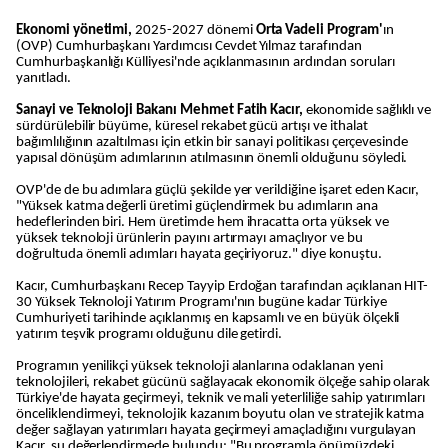
Ekonomi yönetimi,
2025-2027 dönemi
Orta Vadeli Program'
ın
(OVP) Cumhurbaşkanı Yardımcısı Cevdet Yılmaz tarafından
Cumhurbaşkanlığı Külliyesi'nde açıklanmasının ardından soruları
yanıtladı.
Sanayi ve Teknoloji Bakanı Mehmet Fatih Kacır,
ekonomide sağlıklı ve
sürdürülebilir büyüme, küresel rekabet gücü artışı ve ithalat
bağımlılığının azaltılması için etkin bir sanayi politikası çerçevesinde
yapısal dönüşüm adımlarının atılmasının önemli olduğunu söyledi.
OVP'de de bu adımlara güçlü şekilde yer verildiğine işaret eden Kacır,
"Yüksek katma değerli üretimi güçlendirmek bu adımların ana
hedeflerinden biri. Hem üretimde hem ihracatta orta yüksek ve
yüksek teknoloji ürünlerin payını artırmayı amaçlıyor ve bu
doğrultuda önemli adımları hayata geçiriyoruz." diye konuştu.
Kacır, Cumhurbaşkanı Recep Tayyip Erdoğan tarafından açıklanan HIT-
30 Yüksek Teknoloji Yatırım Programı'nın bugüne kadar Türkiye
Cumhuriyeti tarihinde açıklanmış en kapsamlı ve en büyük ölçekli
yatırım teşvik programı olduğunu dile getirdi.
Programın yenilikçi yüksek teknoloji alanlarına odaklanan yeni
teknolojileri, rekabet gücünü sağlayacak ekonomik ölçeğe sahip olarak
Türkiye'de hayata geçirmeyi, teknik ve mali yeterliliğe sahip yatırımları
önceliklendirmeyi, teknolojik kazanım boyutu olan ve stratejik katma
değer sağlayan yatırımları hayata geçirmeyi amaçladığını vurgulayan
Kacır, şu değerlendirmede bulundu: "Bu programla önümüzdeki