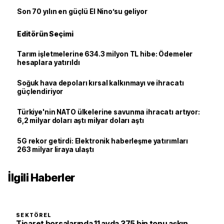
Son 70 yılın en güçlü El Nino’su geliyor
Editörün Seçimi
Tarım işletmelerine 634.3 milyon TL hibe: Ödemeler
hesaplara yatırıldı
Soğuk hava depoları kırsal kalkınmayı ve ihracatı
güçlendiriyor
Türkiye'nin NATO ülkelerine savunma ihracatı artıyor:
6,2 milyar doları aştı milyar doları aştı
5G rekor getirdi: Elektronik haberleşme yatırımları
263 milyar liraya ulaştı
İlgili Haberler
SEKTÖREL
Ticaret borsalarında 11 ayda 375 bin tonu aşkın