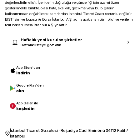
değerlendirilmelidir. İçeriklerin doğruluğu ve güncelliği için azami özen
gösterilmekle birlikte, olası hata, eksiklik, gecikme veya bu bilgilerin
kullanımından doğabilecek zararlardan İstanbul Ticaret Odası sorumlu değildir.
BIST isim ve logosu ile Borsa İstanbul A.Ş. adına açıklanan tüm bilgi ve verilerin
telif hakları Borsa İstanbul A.Ş.’ye aittir.
Haftalık yeni kurulan şirketler
Haftalık listeye göz atın
App Store'dan
indirin
Google Play'den
alın
App Galeri ile
keşfedin
İstanbul Ticaret Gazetesi · Reşadiye Cad. Eminönü 34112 Fatih/
İstanbul