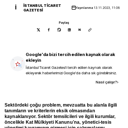
İSTANBUL TICARET
İ
Yayınlanma
13.11.2023, 11:08
GAZETESI
Paylaş
N
Google'da bizi tercih edilen kaynak olarak
ekleyin
İstanbul Ticaret Gazetesi
'i tercih edilen kaynak olarak
ekleyerek haberlerimizi Google'da daha sık görebilirsiniz.
Kaynak ekle
Nasıl çalışır?
›
Sektördeki çoğu problem, mevzuatta bu alanla ilgili
tanımların ve kriterlerin eksik olmasından
kaynaklanıyor. Sektör temsilcileri ve ilgili kurumlar,
öncelikle Kat Mülkiyeti Kanunu’na, yönetici-tesis
yönetimi kavramının girmesi için çalışmalarını