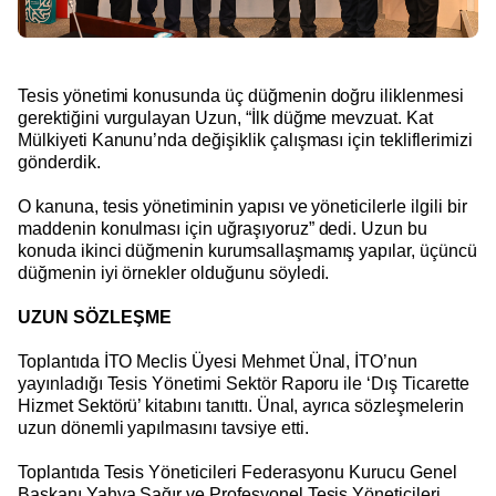
Tesis yönetimi konusunda üç düğmenin doğru iliklenmesi
gerektiğini vurgulayan Uzun, “İlk düğme mevzuat. Kat
Mülkiyeti Kanunu’nda değişiklik çalışması için tekliflerimizi
gönderdik.
O kanuna, tesis yönetiminin yapısı ve yöneticilerle ilgili bir
maddenin konulması için uğraşıyoruz” dedi. Uzun bu
konuda ikinci düğmenin kurumsallaşmamış yapılar, üçüncü
düğmenin iyi örnekler olduğunu söyledi.
UZUN SÖZLEŞME
Toplantıda İTO Meclis Üyesi Mehmet Ünal, İTO’nun
yayınladığı Tesis Yönetimi Sektör Raporu ile ‘Dış Ticarette
Hizmet Sektörü’ kitabını tanıttı. Ünal, ayrıca sözleşmelerin
uzun dönemli yapılmasını tavsiye etti.
Toplantıda Tesis Yöneticileri Federasyonu Kurucu Genel
Başkanı Yahya Sağır ve Profesyonel Tesis Yöneticileri