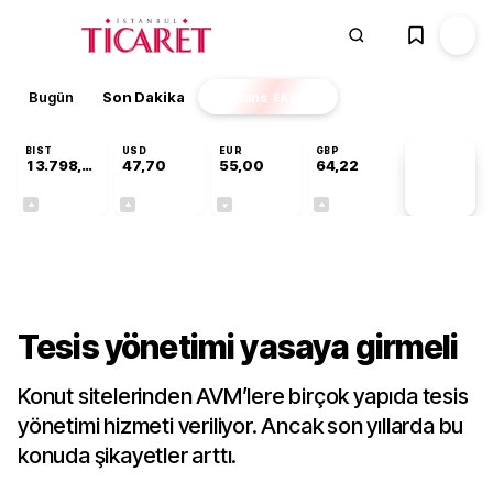
Bugün
Son Dakika
Finans
EKSTRA
BIST
USD
EUR
GBP
13.798,82
47,70
55,00
64,22
PİYASA
VERİLERİ
+0,70%
+0,16%
-0,02%
+0,07%
Sektörel
Tesis yönetimi yasaya girmeli
Konut sitelerinden AVM’lere birçok yapıda tesis
yönetimi hizmeti veriliyor. Ancak son yıllarda bu
konuda şikayetler arttı.