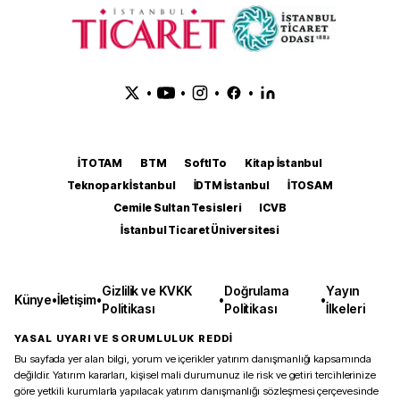
•
•
•
•
İTOTAM
BTM
SoftITo
Kitap İstanbul
Teknopark İstanbul
İDTM İstanbul
İTOSAM
Cemile Sultan Tesisleri
ICVB
İstanbul Ticaret Üniversitesi
Gizlilik ve KVKK
Doğrulama
Yayın
Künye
•
İletişim
•
•
•
Politikası
Politikası
İlkeleri
YASAL UYARI VE SORUMLULUK REDDİ
Bu sayfada yer alan bilgi, yorum ve içerikler yatırım danışmanlığı kapsamında
değildir. Yatırım kararları, kişisel mali durumunuz ile risk ve getiri tercihlerinize
göre yetkili kurumlarla yapılacak yatırım danışmanlığı sözleşmesi çerçevesinde