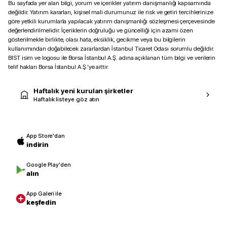
Bu sayfada yer alan bilgi, yorum ve içerikler yatırım danışmanlığı kapsamında
değildir. Yatırım kararları, kişisel mali durumunuz ile risk ve getiri tercihlerinize
göre yetkili kurumlarla yapılacak yatırım danışmanlığı sözleşmesi çerçevesinde
değerlendirilmelidir. İçeriklerin doğruluğu ve güncelliği için azami özen
gösterilmekle birlikte, olası hata, eksiklik, gecikme veya bu bilgilerin
kullanımından doğabilecek zararlardan İstanbul Ticaret Odası sorumlu değildir.
BIST isim ve logosu ile Borsa İstanbul A.Ş. adına açıklanan tüm bilgi ve verilerin
telif hakları Borsa İstanbul A.Ş.’ye aittir.
Haftalık yeni kurulan şirketler
Haftalık listeye göz atın
App Store'dan
indirin
Google Play'den
alın
App Galeri ile
keşfedin