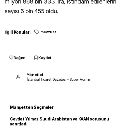
milyon 868 bin 333 lira, istihdam edilenlerin
sayısı 6 bin 455 oldu.
İlgili Konular:
mevzuat
Beğen
Kaydet
Yönetici
İstanbul Ticaret Gazetesi – Süper Admin
Manşetten Seçmeler
Cevdet Yılmaz Suudi Arabistan ve KAAN sorusunu
yanıtladı