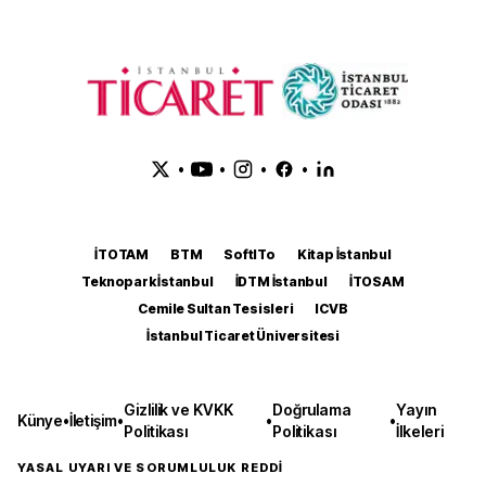
•
•
•
•
İTOTAM
BTM
SoftITo
Kitap İstanbul
Teknopark İstanbul
İDTM İstanbul
İTOSAM
Cemile Sultan Tesisleri
ICVB
İstanbul Ticaret Üniversitesi
Gizlilik ve KVKK
Doğrulama
Yayın
Künye
•
İletişim
•
•
•
Politikası
Politikası
İlkeleri
YASAL UYARI VE SORUMLULUK REDDİ