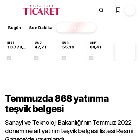
Bugün
Son Dakika
Finans
EKSTRA
BIST
USD
EUR
GBP
13.779,39
47,71
55,19
64,41
PİYASA
VERİLERİ
-0,14%
+0,18%
+0,32%
+0,38%
Gündem
Temmuzda 868 yatırıma
teşvik belgesi
Sanayi ve Teknoloji Bakanlığı’nın Temmuz 2022
dönemine ait yatırım teşvik belgesi listesi Resmi
Gazete’de yayımlandı.