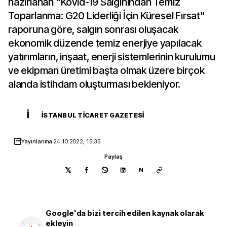
hazırlanan "Kovid-19 Salgınından Temiz
Toparlanma: G20 Liderliği İçin Küresel Fırsat"
raporuna göre, salgın sonrası oluşacak
ekonomik düzende temiz enerjiye yapılacak
yatırımların, inşaat, enerji sistemlerinin kurulumu
ve ekipman üretimi başta olmak üzere birçok
alanda istihdam oluşturması bekleniyor.
İ
İSTANBUL TICARET GAZETESI
Yayınlanma
24.10.2022, 15:35
Paylaş
N
Google'da bizi tercih edilen kaynak olarak
ekleyin