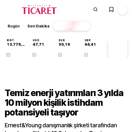
Bugün
Son Dakika
Finans
EKSTRA
BIST
USD
EUR
GBP
13.779,39
47,71
55,19
64,41
PİYASA
VERİLERİ
-0,14%
+0,18%
+0,32%
+0,38%
Gündem
Temiz enerji yatırımları 3 yılda
10 milyon kişilik istihdam
potansiyeli taşıyor
Ernest&Young danışmanlık şirketi tarafından