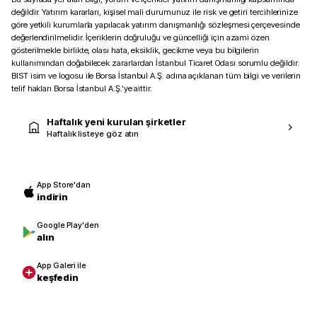
değildir. Yatırım kararları, kişisel mali durumunuz ile risk ve getiri tercihlerinize
göre yetkili kurumlarla yapılacak yatırım danışmanlığı sözleşmesi çerçevesinde
değerlendirilmelidir. İçeriklerin doğruluğu ve güncelliği için azami özen
gösterilmekle birlikte, olası hata, eksiklik, gecikme veya bu bilgilerin
kullanımından doğabilecek zararlardan İstanbul Ticaret Odası sorumlu değildir.
BIST isim ve logosu ile Borsa İstanbul A.Ş. adına açıklanan tüm bilgi ve verilerin
telif hakları Borsa İstanbul A.Ş.’ye aittir.
Haftalık yeni kurulan şirketler
Haftalık listeye göz atın
App Store'dan
indirin
Google Play'den
alın
App Galeri ile
keşfedin