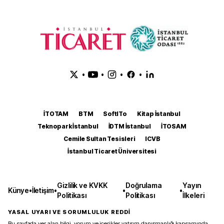
•
•
•
•
İTOTAM
BTM
SoftITo
Kitap İstanbul
Teknopark İstanbul
İDTM İstanbul
İTOSAM
Cemile Sultan Tesisleri
ICVB
İstanbul Ticaret Üniversitesi
Gizlilik ve KVKK
Doğrulama
Yayın
Künye
•
İletişim
•
•
•
Politikası
Politikası
İlkeleri
YASAL UYARI VE SORUMLULUK REDDİ
Bu sayfada yer alan bilgi, yorum ve içerikler yatırım danışmanlığı kapsamında