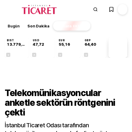
Bugün
Son Dakika
Finans
EKSTRA
BIST
USD
EUR
GBP
13.779,39
47,72
55,16
64,40
PİYASA
VERİLERİ
-0,14%
+0,01%
-0,05%
-0,03%
Teknoloji
Telekomünikasyoncular
anketle sektörün röntgenini
çekti
İstanbul Ticaret Odası tarafından