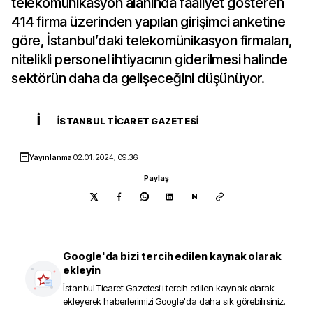
telekomünikasyon alanında faaliyet gösteren
414 firma üzerinden yapılan girişimci anketine
göre, İstanbul’daki telekomünikasyon firmaları,
nitelikli personel ihtiyacının giderilmesi halinde
sektörün daha da gelişeceğini düşünüyor.
İ
İSTANBUL TICARET GAZETESI
Yayınlanma
02.01.2024, 09:36
Paylaş
N
Google'da bizi tercih edilen kaynak olarak
ekleyin
İstanbul Ticaret Gazetesi
'i tercih edilen kaynak olarak
ekleyerek haberlerimizi Google'da daha sık görebilirsiniz.