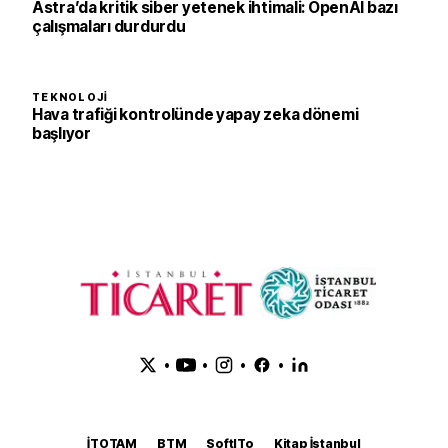
Astra’da kritik siber yetenek ihtimali: OpenAI bazı
çalışmaları durdurdu
TEKNOLOJI
Hava trafiği kontrolünde yapay zeka dönemi
başlıyor
•
•
•
•
İTOTAM
BTM
SoftITo
Kitap İstanbul