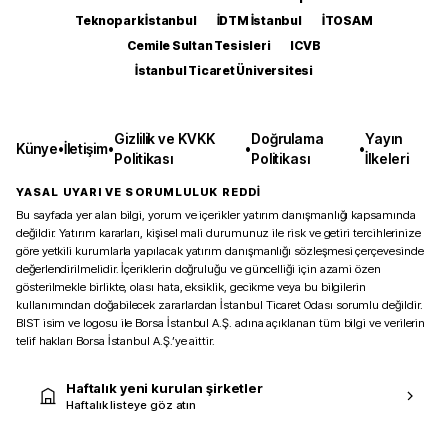
Teknopark İstanbul
İDTM İstanbul
İTOSAM
Cemile Sultan Tesisleri
ICVB
İstanbul Ticaret Üniversitesi
Gizlilik ve KVKK
Doğrulama
Yayın
Künye
•
İletişim
•
•
•
Politikası
Politikası
İlkeleri
YASAL UYARI VE SORUMLULUK REDDİ
Bu sayfada yer alan bilgi, yorum ve içerikler yatırım danışmanlığı kapsamında
değildir. Yatırım kararları, kişisel mali durumunuz ile risk ve getiri tercihlerinize
göre yetkili kurumlarla yapılacak yatırım danışmanlığı sözleşmesi çerçevesinde
değerlendirilmelidir. İçeriklerin doğruluğu ve güncelliği için azami özen
gösterilmekle birlikte, olası hata, eksiklik, gecikme veya bu bilgilerin
kullanımından doğabilecek zararlardan İstanbul Ticaret Odası sorumlu değildir.
BIST isim ve logosu ile Borsa İstanbul A.Ş. adına açıklanan tüm bilgi ve verilerin
telif hakları Borsa İstanbul A.Ş.’ye aittir.
Haftalık yeni kurulan şirketler
Haftalık listeye göz atın