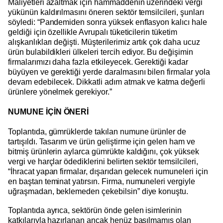
Maliyetleri azaltmak için hammaddenin üzerindeki vergi
yükünün kaldırılmasını öneren sektör temsilcileri, şunları
söyledi: “Pandemiden sonra yüksek enflasyon kalıcı hale
geldiği için özellikle Avrupalı tüketicilerin tüketim
alışkanlıkları değişti. Müşterilerimiz artık çok daha ucuz
ürün bulabildikleri ülkeleri tercih ediyor. Bu değişimin
firmalarımızı daha fazla etkileyecek. Gerektiği kadar
büyüyen ve gerektiği yerde daralmasını bilen firmalar yola
devam edebilecek. Dikkatli adım atmak ve katma değerli
ürünlere yönelmek gerekiyor.”
NUMUNE İÇİN ÖNERİ
Toplantıda, gümrüklerde takılan numune ürünler de
tartışıldı. Tasarım ve ürün geliştirme için gelen ham ve
bitmiş ürünlerin aylarca gümrükte kaldığını, çok yüksek
vergi ve harçlar ödediklerini belirten sektör temsilcileri,
“İhracat yapan firmalar, dışarıdan gelecek numuneleri için
en baştan teminat yatırsın. Firma, numuneleri vergiyle
uğraşmadan, beklemeden çekebilsin” diye konuştu.
Toplantıda ayrıca, sektörün önde gelen isimlerinin
katkılarıyla hazırlanan ancak henüz basılmamış olan