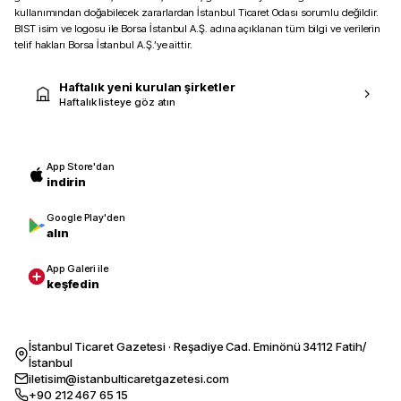
kullanımından doğabilecek zararlardan İstanbul Ticaret Odası sorumlu değildir.
BIST isim ve logosu ile Borsa İstanbul A.Ş. adına açıklanan tüm bilgi ve verilerin
telif hakları Borsa İstanbul A.Ş.’ye aittir.
Haftalık yeni kurulan şirketler
Haftalık listeye göz atın
App Store'dan
indirin
Google Play'den
alın
App Galeri ile
keşfedin
İstanbul Ticaret Gazetesi · Reşadiye Cad. Eminönü 34112 Fatih/
İstanbul
iletisim@istanbulticaretgazetesi.com
+90 212 467 65 15