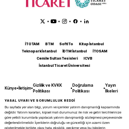
•
•
•
•
İTOTAM
BTM
SoftITo
Kitap İstanbul
Teknopark İstanbul
İDTM İstanbul
İTOSAM
Cemile Sultan Tesisleri
ICVB
İstanbul Ticaret Üniversitesi
Gizlilik ve KVKK
Doğrulama
Yayın
Künye
•
İletişim
•
•
•
Politikası
Politikası
İlkeleri
YASAL UYARI VE SORUMLULUK REDDİ
Bu sayfada yer alan bilgi, yorum ve içerikler yatırım danışmanlığı kapsamında
değildir. Yatırım kararları, kişisel mali durumunuz ile risk ve getiri tercihlerinize
göre yetkili kurumlarla yapılacak yatırım danışmanlığı sözleşmesi çerçevesinde
değerlendirilmelidir. İçeriklerin doğruluğu ve güncelliği için azami özen
gösterilmekle birlikte, olası hata, eksiklik, gecikme veya bu bilgilerin