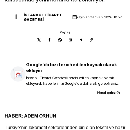
İSTANBUL TICARET
İ
Yayınlanma
19.02.2024, 10:57
GAZETESI
Paylaş
N
Google'da bizi tercih edilen kaynak olarak
ekleyin
İstanbul Ticaret Gazetesi
'i tercih edilen kaynak olarak
ekleyerek haberlerimizi Google'da daha sık görebilirsiniz.
Kaynak ekle
Nasıl çalışır?
›
HABER: ADEM ORHUN
Türkiye’nin lokomotif sektörlerinden biri olan tekstil ve hazır