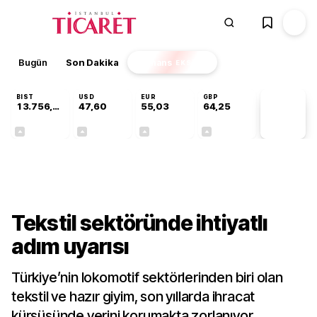
Bugün
Son Dakika
Finans
EKSTRA
BIST
USD
EUR
GBP
13.756,94
47,60
55,03
64,25
PİYASA
VERİLERİ
+0,39%
+0,06%
+0,03%
+0,23%
Sektörel
Tekstil sektöründe ihtiyatlı
adım uyarısı
Türkiye’nin lokomotif sektörlerinden biri olan
tekstil ve hazır giyim, son yıllarda ihracat
kürsüsünde yerini korumakta zorlanıyor.