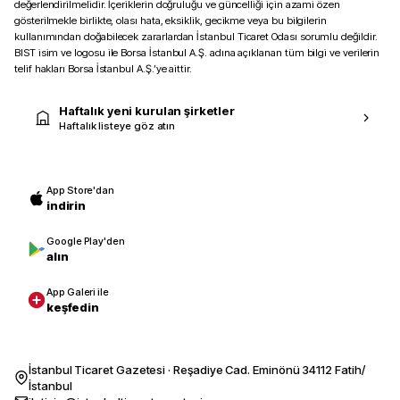
değerlendirilmelidir. İçeriklerin doğruluğu ve güncelliği için azami özen
gösterilmekle birlikte, olası hata, eksiklik, gecikme veya bu bilgilerin
kullanımından doğabilecek zararlardan İstanbul Ticaret Odası sorumlu değildir.
BIST isim ve logosu ile Borsa İstanbul A.Ş. adına açıklanan tüm bilgi ve verilerin
telif hakları Borsa İstanbul A.Ş.’ye aittir.
Haftalık yeni kurulan şirketler
Haftalık listeye göz atın
App Store'dan
indirin
Google Play'den
alın
App Galeri ile
keşfedin
İstanbul Ticaret Gazetesi · Reşadiye Cad. Eminönü 34112 Fatih/
İstanbul