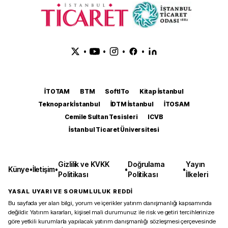
•
•
•
•
İTOTAM
BTM
SoftITo
Kitap İstanbul
Teknopark İstanbul
İDTM İstanbul
İTOSAM
Cemile Sultan Tesisleri
ICVB
İstanbul Ticaret Üniversitesi
Gizlilik ve KVKK
Doğrulama
Yayın
Künye
•
İletişim
•
•
•
Politikası
Politikası
İlkeleri
YASAL UYARI VE SORUMLULUK REDDİ
Bu sayfada yer alan bilgi, yorum ve içerikler yatırım danışmanlığı kapsamında
değildir. Yatırım kararları, kişisel mali durumunuz ile risk ve getiri tercihlerinize
göre yetkili kurumlarla yapılacak yatırım danışmanlığı sözleşmesi çerçevesinde