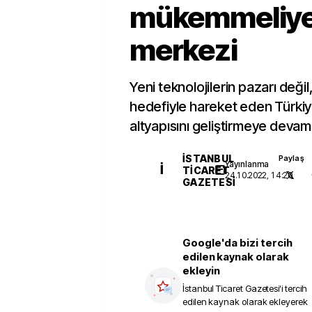
mükemmeliye
merkezi
Yeni teknolojilerin pazarı değil,
hedefiyle hareket eden Türki
altyapısını geliştirmeye devam
İSTANBUL
Paylaş
Yayınlanma
İ
TICARET
24.10.2022, 14:20
GAZETESI
Google'da bizi tercih
edilen kaynak olarak
ekleyin
İstanbul Ticaret Gazetesi
'i tercih
edilen kaynak olarak ekleyerek