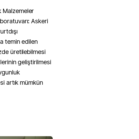
k Malzemeler
boratuvarı: Askeri
urtdışı
a temin edilen
de üretilebilmesi
erinin geliştirilmesi
uygunluk
esi artık mümkün