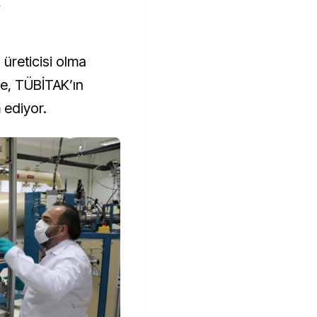
k
ye, TÜBİTAK’ın
 ediyor.