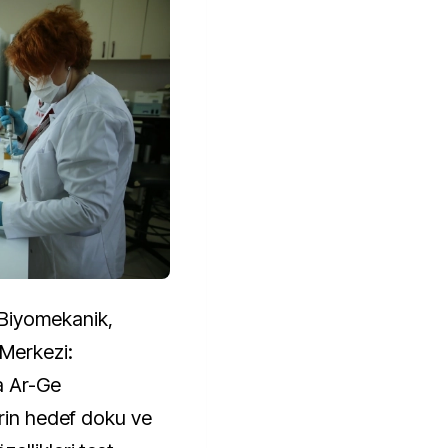
Biyomekanik,
Merkezi:
a Ar-Ge
erin hedef doku ve