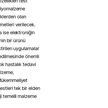
ellikleri test
 biyomalzeme
liklerden olan
etleri verilecek.
 ise elektroniğin
inin bir ürünü
tirilen uygulamalar
i edilmesinde önemli
çok hastalık tedavi
alzeme,
 Mükemmeliyet
estleri tek bir elden
ji temelli malzeme