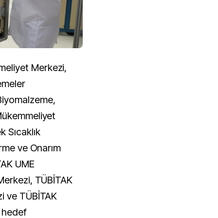
liyet Merkezi,
emeler
Biyomalzeme,
 Mükemmeliyet
 Sıcaklık
irme ve Onarım
İTAK UME
Merkezi, TÜBİTAK
zi ve TÜBİTAK
 hedef