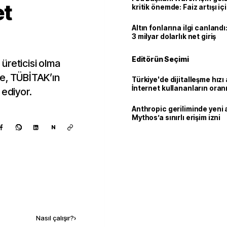
t
kritik önemde: Faiz artışı içi
var
Altın fonlarına ilgi canlandı:
3 milyar dolarlık net giriş
Editörün Seçimi
 üreticisi olma
ye, TÜBİTAK’ın
Türkiye'de dijitalleşme hızı 
İnternet kullananların oran
 ediyor.
92,3'e yükseldi
Anthropic geriliminde yeni 
Mythos’a sınırlı erişim izni
N
Kaynak ekle
Nasıl çalışır?
›