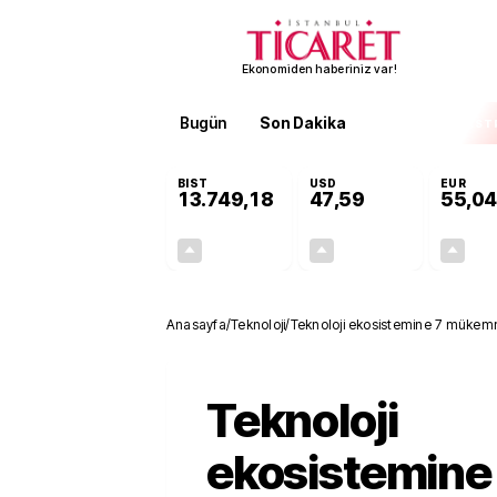
Ekonomiden haberiniz var!
Bugün
Son Dakika
Finans
EKST
BIST
USD
EUR
13.749,18
47,59
55,04
+0,34%
+0,06%
46,05
0,03
Anasayfa
/
Teknoloji
/
Teknoloji ekosistemine 7 mükem
Teknoloji
ekosistemine