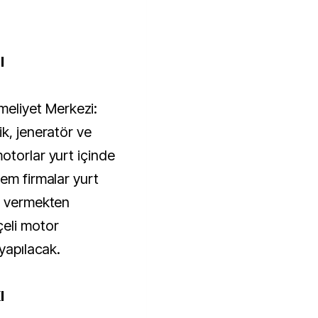
I
liyet Merkezi:
k, jeneratör ve
otorlar yurt içinde
em firmalar yurt
a vermekten
eli motor
 yapılacak.
I