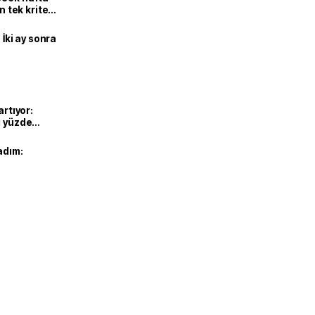
n tek kriter
 İki ay sonra
artıyor:
ı yüzde
adım: