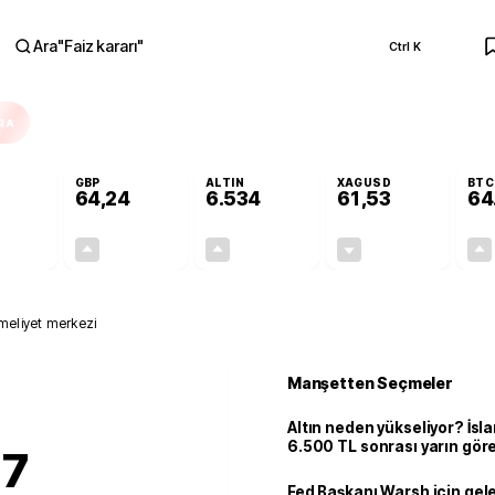
Ara
"
Faiz kararı
"
Ctrl K
RA
GBP
ALTIN
XAGUSD
BTC
64,24
6.534
61,53
64
+0,05%
+0,22%
+0,59%
-0,82%
0,03
0,14
38,28
-0,51
meliyet merkezi
Manşetten Seçmeler
Altın neden yükseliyor? İs
6.500 TL sonrası yarın gör
 7
seviyeyi açıkladı: 2 ihtimal 
Fed Başkanı Warsh için gel