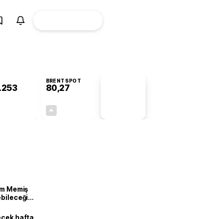
ÜYE
CANLI BORSA
Girişi
BRENTSPOT
.253
80,27
PİYASA
VERİLERİ
+0,19%
+1,72%
+0,00
1,36
lam Memiş
ebileceği
var
ecek hafta