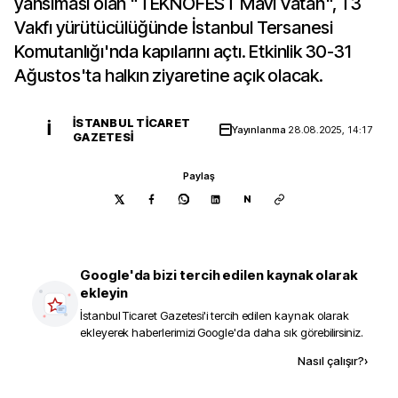
yansıması olan "TEKNOFEST Mavi Vatan", T3
Vakfı yürütücülüğünde İstanbul Tersanesi
Komutanlığı'nda kapılarını açtı. Etkinlik 30-31
Ağustos'ta halkın ziyaretine açık olacak.
İSTANBUL TICARET
İ
Yayınlanma
28.08.2025, 14:17
GAZETESI
Paylaş
N
Google'da bizi tercih edilen kaynak olarak
ekleyin
İstanbul Ticaret Gazetesi
'i tercih edilen kaynak olarak
ekleyerek haberlerimizi Google'da daha sık görebilirsiniz.
Kaynak ekle
Nasıl çalışır?
›