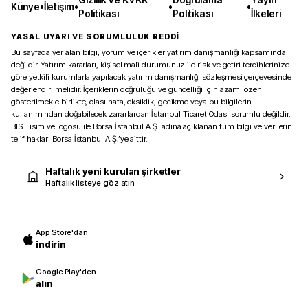
Künye
•
İletişim
•
•
•
Politikası
Politikası
İlkeleri
YASAL UYARI VE SORUMLULUK REDDİ
Bu sayfada yer alan bilgi, yorum ve içerikler yatırım danışmanlığı kapsamında
değildir. Yatırım kararları, kişisel mali durumunuz ile risk ve getiri tercihlerinize
göre yetkili kurumlarla yapılacak yatırım danışmanlığı sözleşmesi çerçevesinde
değerlendirilmelidir. İçeriklerin doğruluğu ve güncelliği için azami özen
gösterilmekle birlikte, olası hata, eksiklik, gecikme veya bu bilgilerin
kullanımından doğabilecek zararlardan İstanbul Ticaret Odası sorumlu değildir.
BIST isim ve logosu ile Borsa İstanbul A.Ş. adına açıklanan tüm bilgi ve verilerin
telif hakları Borsa İstanbul A.Ş.’ye aittir.
Haftalık yeni kurulan şirketler
Haftalık listeye göz atın
App Store'dan
indirin
Google Play'den
alın