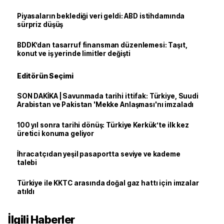
Piyasaların beklediği veri geldi: ABD istihdamında
sürpriz düşüş
BDDK’dan tasarruf finansman düzenlemesi: Taşıt,
konut ve iş yerinde limitler değişti
Editörün Seçimi
SON DAKİKA | Savunmada tarihi ittifak: Türkiye, Suudi
Arabistan ve Pakistan 'Mekke Anlaşması'nı imzaladı
100 yıl sonra tarihi dönüş: Türkiye Kerkük’te ilk kez
üretici konuma geliyor
İhracatçıdan yeşil pasaportta seviye ve kademe
talebi
Türkiye ile KKTC arasında doğal gaz hattı için imzalar
atıldı
İlgili Haberler