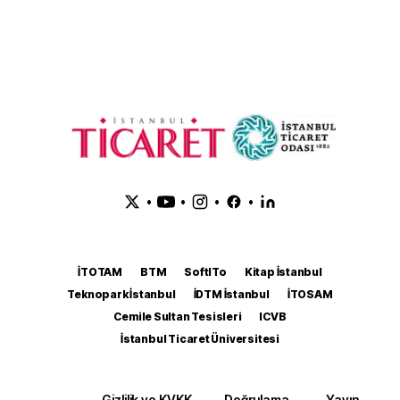
•
•
•
•
İTOTAM
BTM
SoftITo
Kitap İstanbul
Teknopark İstanbul
İDTM İstanbul
İTOSAM
Cemile Sultan Tesisleri
ICVB
İstanbul Ticaret Üniversitesi
Gizlilik ve KVKK
Doğrulama
Yayın