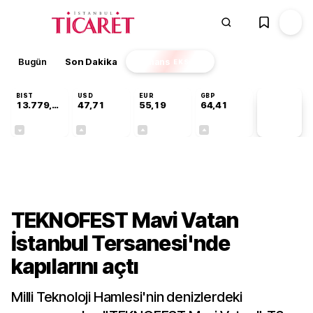
Bugün
Son Dakika
Finans
EKSTRA
BIST
USD
EUR
GBP
13.779,39
47,71
55,19
64,41
PİYASA
VERİLERİ
-0,14%
+0,18%
+0,32%
+0,38%
Gündem
TEKNOFEST Mavi Vatan
İstanbul Tersanesi'nde
kapılarını açtı
Milli Teknoloji Hamlesi'nin denizlerdeki