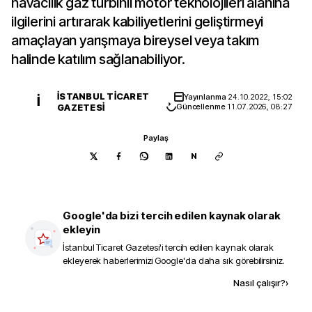
havacılık gaz türbinli motor teknolojileri alanına
ilgilerini artırarak kabiliyetlerini geliştirmeyi
amaçlayan yarışmaya bireysel veya takım
halinde katılım sağlanabiliyor.
İSTANBUL TICARET
Yayınlanma
24.10.2022, 15:02
İ
GAZETESI
Güncellenme
11.07.2026, 08:27
Paylaş
N
Google'da bizi tercih edilen kaynak olarak
ekleyin
İstanbul Ticaret Gazetesi
'i tercih edilen kaynak olarak
ekleyerek haberlerimizi Google'da daha sık görebilirsiniz.
Kaynak ekle
Nasıl çalışır?
›