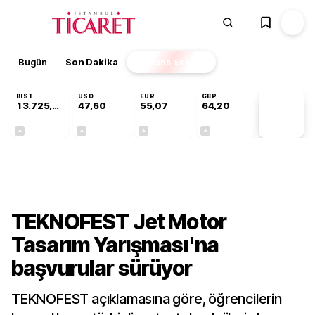
Bugün
Son Dakika
Finans
EKSTRA
BIST
USD
EUR
GBP
13.725,43
47,60
55,07
64,20
PİYASA
VERİLERİ
+0,16%
+0,06%
+0,12%
+0,16%
Gündem
TEKNOFEST Jet Motor
Tasarım Yarışması'na
başvurular sürüyor
TEKNOFEST açıklamasına göre, öğrencilerin