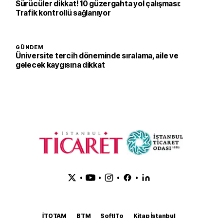
Sürücüler dikkat! 10 güzergahta yol çalışması:
Trafik kontrollü sağlanıyor
GÜNDEM
Üniversite tercih döneminde sıralama, aile ve
gelecek kaygısına dikkat
•
•
•
•
İTOTAM
BTM
SoftITo
Kitap İstanbul