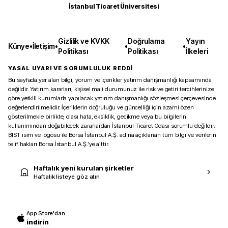
İstanbul Ticaret Üniversitesi
Gizlilik ve KVKK
Doğrulama
Yayın
Künye
•
İletişim
•
•
•
Politikası
Politikası
İlkeleri
YASAL UYARI VE SORUMLULUK REDDİ
Bu sayfada yer alan bilgi, yorum ve içerikler yatırım danışmanlığı kapsamında
değildir. Yatırım kararları, kişisel mali durumunuz ile risk ve getiri tercihlerinize
göre yetkili kurumlarla yapılacak yatırım danışmanlığı sözleşmesi çerçevesinde
değerlendirilmelidir. İçeriklerin doğruluğu ve güncelliği için azami özen
gösterilmekle birlikte, olası hata, eksiklik, gecikme veya bu bilgilerin
kullanımından doğabilecek zararlardan İstanbul Ticaret Odası sorumlu değildir.
BIST isim ve logosu ile Borsa İstanbul A.Ş. adına açıklanan tüm bilgi ve verilerin
telif hakları Borsa İstanbul A.Ş.’ye aittir.
Haftalık yeni kurulan şirketler
Haftalık listeye göz atın
App Store'dan
indirin