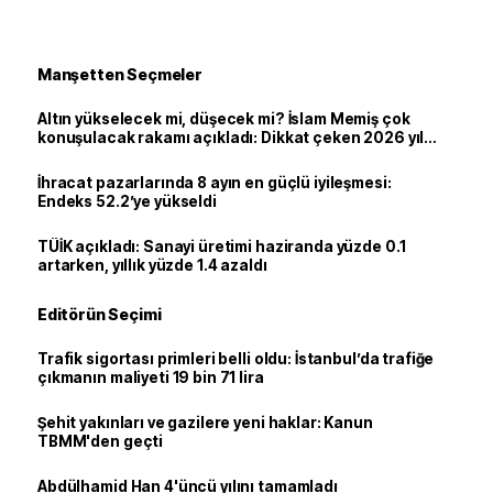
Manşetten Seçmeler
Altın yükselecek mi, düşecek mi? İslam Memiş çok
konuşulacak rakamı açıkladı: Dikkat çeken 2026 yıl
sonu tahmini
İhracat pazarlarında 8 ayın en güçlü iyileşmesi:
Endeks 52.2’ye yükseldi
TÜİK açıkladı: Sanayi üretimi haziranda yüzde 0.1
artarken, yıllık yüzde 1.4 azaldı
Editörün Seçimi
Trafik sigortası primleri belli oldu: İstanbul’da trafiğe
çıkmanın maliyeti 19 bin 71 lira
Şehit yakınları ve gazilere yeni haklar: Kanun
TBMM'den geçti
Abdülhamid Han 4'üncü yılını tamamladı