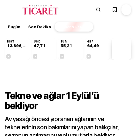
Bugün
Son Dakika
Finans
EKSTRA
BIST
USD
EUR
GBP
13.896,36
47,71
55,21
64,49
PİYASA
VERİLERİ
+0,85%
+0,01%
+0,03%
+0,11%
Gündem
Tekne ve ağlar 1 Eylül’ü
bekliyor
Av yasağı öncesi yıpranan ağlarının ve
teknelerinin son bakımlarını yapan balıkçılar,
sezonun açılmasını yeni umutlarla bekliyor.