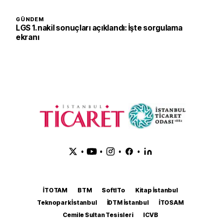
GÜNDEM
LGS 1. nakil sonuçları açıklandı: İşte sorgulama
ekranı
•
•
•
•
İTOTAM
BTM
SoftITo
Kitap İstanbul
Teknopark İstanbul
İDTM İstanbul
İTOSAM
Cemile Sultan Tesisleri
ICVB