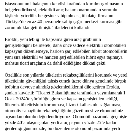
istasyonunun ithalatçının kendisi tarafından kurulmuş olmasının
belgelendirilmesi, elektrikli araç bakım onarımından sorumlu
kişilerin yeterlilik belgesine sahip olması, ithalatçı firmanın
Türkiye’de en az 40 personele sahip çağrı merkezi kurması gibi
zorunluluklar getirilmişti." ifadelerini kullandı.
Eroldu, yeni tebliğ ile kapsama giren araç grubunun
genişletildiğini belirterek, daha önce sadece elektrikli otomobilleri
kapsayan düzenlemeye, haricen şarj edilebilen hibrit otomobillerin
yanı sıra elektrikli ve haricen şarj edilebilen hibrit eşya taşımaya
mahsus ticari araçların da dahil edildiğine dikkati çekti.
Özellikle son yıllarda ülkelerin rekabetçiliklerini korumak ve yerel
tüketicinin güvenliğini tahsis etmek üzere dünya genelinde birçok
tedbirin devreye alındığı gözlemlediklerini dile getiren Eroldu,
şunları kaydetti: "Ticaret Bakanlığımız tarafından yayımlanarak 1
Ocak 2024’te yürürlüğe giren ve kapsamı genişletilen tebliği,
ülkemiz tüketicisinin korunması, hizmet kalitesinin sağlanması,
otomotiv sanayiinin rekabetçiliğinin gözetilmesi ve ekonomimiz
açısından olumlu değerlendiriyoruz. Otomobil pazarında geçmişte
yüzde 40’a ulaşmış olan yerli araç payının yüzde 25’e kadar
gerilediği günümüzde, bu düzenleme otomobil pazarında yerli