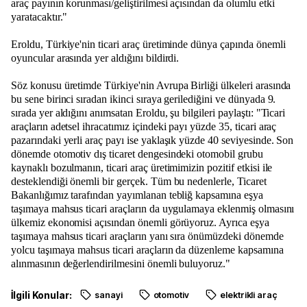
araç payının korunması/geliştirilmesi açısından da olumlu etki
yaratacaktır."
Eroldu, Türkiye'nin ticari araç üretiminde dünya çapında önemli
oyuncular arasında yer aldığını bildirdi.
Söz konusu üretimde Türkiye'nin Avrupa Birliği ülkeleri arasında
bu sene birinci sıradan ikinci sıraya gerilediğini ve dünyada 9.
sırada yer aldığını anımsatan Eroldu, şu bilgileri paylaştı: "Ticari
araçların adetsel ihracatımız içindeki payı yüzde 35, ticari araç
pazarındaki yerli araç payı ise yaklaşık yüzde 40 seviyesinde. Son
dönemde otomotiv dış ticaret dengesindeki otomobil grubu
kaynaklı bozulmanın, ticari araç üretimimizin pozitif etkisi ile
desteklendiği önemli bir gerçek. Tüm bu nedenlerle, Ticaret
Bakanlığımız tarafından yayımlanan tebliğ kapsamına eşya
taşımaya mahsus ticari araçların da uygulamaya eklenmiş olmasını
ülkemiz ekonomisi açısından önemli görüyoruz. Ayrıca eşya
taşımaya mahsus ticari araçların yanı sıra önümüzdeki dönemde
yolcu taşımaya mahsus ticari araçların da düzenleme kapsamına
alınmasının değerlendirilmesini önemli buluyoruz."
İlgili Konular:
sanayi
otomotiv
elektrikli araç