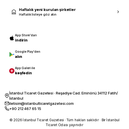
Haftalık yeni kurulan şirketler
Haftalık listeye göz atın
App Store'dan
indirin
Google Play'den
alın
App Galeri ile
keşfedin
İstanbul Ticaret Gazetesi · Reşadiye Cad. Eminönü 34112 Fatih/
İstanbul
iletisim@istanbulticaretgazetesi.com
+90 212 467 65 15
© 2026 İstanbul Ticaret Gazetesi · Tüm hakları saklıdır · Bir İstanbul
Ticaret Odası yayınıdır