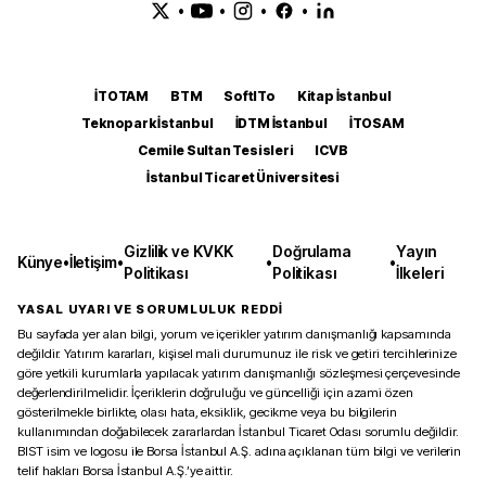
•
•
•
•
İTOTAM
BTM
SoftITo
Kitap İstanbul
Teknopark İstanbul
İDTM İstanbul
İTOSAM
Cemile Sultan Tesisleri
ICVB
İstanbul Ticaret Üniversitesi
Gizlilik ve KVKK
Doğrulama
Yayın
Künye
•
İletişim
•
•
•
Politikası
Politikası
İlkeleri
YASAL UYARI VE SORUMLULUK REDDİ
Bu sayfada yer alan bilgi, yorum ve içerikler yatırım danışmanlığı kapsamında
değildir. Yatırım kararları, kişisel mali durumunuz ile risk ve getiri tercihlerinize
göre yetkili kurumlarla yapılacak yatırım danışmanlığı sözleşmesi çerçevesinde
değerlendirilmelidir. İçeriklerin doğruluğu ve güncelliği için azami özen
gösterilmekle birlikte, olası hata, eksiklik, gecikme veya bu bilgilerin
kullanımından doğabilecek zararlardan İstanbul Ticaret Odası sorumlu değildir.
BIST isim ve logosu ile Borsa İstanbul A.Ş. adına açıklanan tüm bilgi ve verilerin
telif hakları Borsa İstanbul A.Ş.’ye aittir.