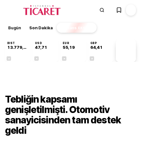
Bugün
Son Dakika
Finans
EKSTRA
BIST
USD
EUR
GBP
13.779,39
47,71
55,19
64,41
PİYASA
VERİLERİ
-0,14%
+0,18%
+0,32%
+0,38%
Sektörel
Tebliğin kapsamı
genişletilmişti. Otomotiv
sanayicisinden tam destek
geldi