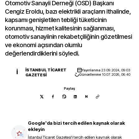
Otomotiv Sanayii Derneği (OSD) Başkanı
Cengiz Eroldu, bazı elektrikli araçların ithalinde,
kapsamı genişletilen tebliği tüketicinin
korunması, hizmet kalitesinin sağlanması,
otomotiv sanayiinin rekabetçiliğinin gözetilmesi
ve ekonomi açısından olumlu
değerlendirdiklerini söyledi.
İSTANBUL TICARET
Yayınlanma
23.09.2024, 09:03
İ
GAZETESI
Güncellenme
10.07.2026, 06:40
Paylaş
N
Google'da bizi tercih edilen kaynak olarak
ekleyin
İstanbul Ticaret Gazetesi
'i tercih edilen kaynak olarak