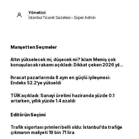
Yönetici
İstanbul Ticaret Gazetesi – Süper Admin
Manşetten Seçmeler
Altın yükselecek mi, düşecek mi? İslam Memiş çok
konuşulacak rakamı açıkladı: Dikkat çeken 2026 yıl
sonu tahmini
İhracat pazarlarında 8 ayın en güçlü iyileşmesi:
Endeks 52.2’ye yükseldi
TÜİK açıkladı: Sanayi üretimi haziranda yüzde 0.1
artarken, yıllık yüzde 1.4 azaldı
Editörün Seçimi
Trafik sigortası primleri belli oldu: İstanbul’da trafiğe
çıkmanın maliyeti 19 bin 71 lira