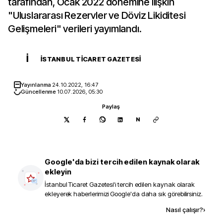
tarafından, Ocak 2022 dönemine ilişkin
"Uluslararası Rezervler ve Döviz Likiditesi
Gelişmeleri" verileri yayımlandı.
İ
İSTANBUL TICARET GAZETESI
Yayınlanma
24.10.2022, 16:47
Güncellenme
10.07.2026, 05:30
Paylaş
N
Google'da bizi tercih edilen kaynak olarak
ekleyin
İstanbul Ticaret Gazetesi
'i tercih edilen kaynak olarak
ekleyerek haberlerimizi Google'da daha sık görebilirsiniz.
Kaynak ekle
Nasıl çalışır?
›