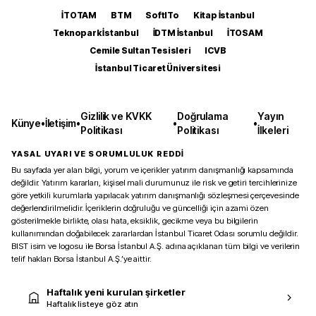
İTOTAM
BTM
SoftITo
Kitap İstanbul
Teknopark İstanbul
İDTM İstanbul
İTOSAM
Cemile Sultan Tesisleri
ICVB
İstanbul Ticaret Üniversitesi
Gizlilik ve KVKK
Doğrulama
Yayın
Künye
•
İletişim
•
•
•
Politikası
Politikası
İlkeleri
YASAL UYARI VE SORUMLULUK REDDİ
Bu sayfada yer alan bilgi, yorum ve içerikler yatırım danışmanlığı kapsamında
değildir. Yatırım kararları, kişisel mali durumunuz ile risk ve getiri tercihlerinize
göre yetkili kurumlarla yapılacak yatırım danışmanlığı sözleşmesi çerçevesinde
değerlendirilmelidir. İçeriklerin doğruluğu ve güncelliği için azami özen
gösterilmekle birlikte, olası hata, eksiklik, gecikme veya bu bilgilerin
kullanımından doğabilecek zararlardan İstanbul Ticaret Odası sorumlu değildir.
BIST isim ve logosu ile Borsa İstanbul A.Ş. adına açıklanan tüm bilgi ve verilerin
telif hakları Borsa İstanbul A.Ş.’ye aittir.
Haftalık yeni kurulan şirketler
Haftalık listeye göz atın