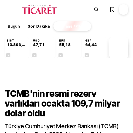
Bugün
Son Dakika
Finans
EKSTRA
BIST
USD
EUR
GBP
13.896,36
47,71
55,18
64,44
PİYASA
VERİLERİ
+0,85%
+0,01%
-0,01%
+0,04%
Gündem
TCMB'nin resmi rezerv
varlıkları ocakta 109,7 milyar
dolar oldu
Türkiye Cumhuriyet Merkez Bankası (TCMB)