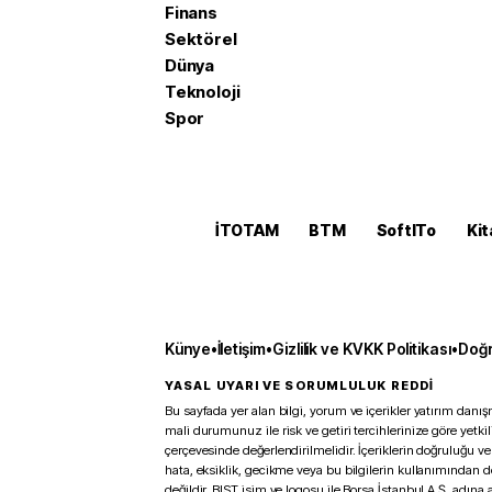
Finans
Sektörel
Dünya
Teknoloji
Spor
İTOTAM
BTM
SoftITo
Kit
Künye
•
İletişim
•
Gizlilik ve KVKK Politikası
•
Doğr
YASAL UYARI VE SORUMLULUK REDDİ
Bu sayfada yer alan bilgi, yorum ve içerikler yatırım danışm
mali durumunuz ile risk ve getiri tercihlerinize göre yetk
çerçevesinde değerlendirilmelidir. İçeriklerin doğruluğu ve
hata, eksiklik, gecikme veya bu bilgilerin kullanımından 
değildir. BIST isim ve logosu ile Borsa İstanbul A.Ş. adına a