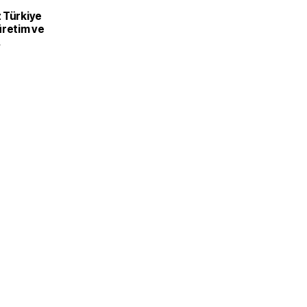
 Türkiye
üretim ve
recek