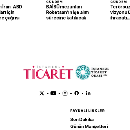
GÜNDEM
GÜNDEM
 İran-ABD
BAİBÜ mezunları
Terörsüz
arı için
Roketsan’ın işe alım
vizyonu 
e çağrısı
sürecine katılacak
ihracatı
güçlendi
•
•
•
•
FAYDALI LINKLER
Son Dakika
Günün Manşetleri