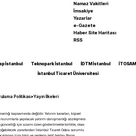
Namaz Vakitleri
İmsakiye
Yazarlar
e-Gazete
Haber Site Haritası
RSS
ap İstanbul
Teknopark İstanbul
İDTM İstanbul
İTOSA
İstanbul Ticaret Üniversitesi
ulama Politikası
•
Yayın İlkeleri
anlığı kapsamında değildir. Yatırım kararları, kişisel
ili kurumlarla yapılacak yatırım danışmanlığı sözleşmesi
 güncelliği için azami özen gösterilmekle birlikte, olası
doğabilecek zararlardan İstanbul Ticaret Odası sorumlu
çıklanan tüm bilgi ve verilerin telif hakları Borsa