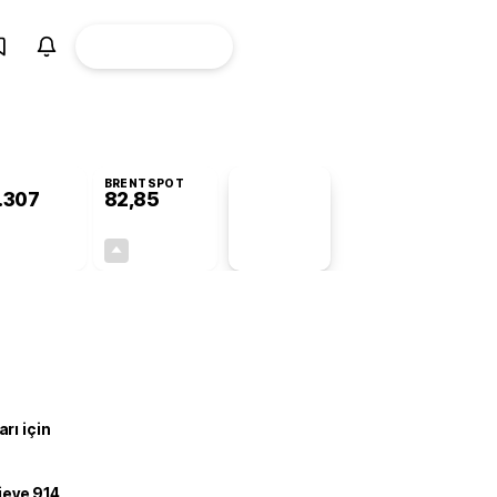
ÜYE
CANLI BORSA
Girişi
BRENTSPOT
.307
82,85
PİYASA
VERİLERİ
-0,53%
+0,08%
+0,00
0,07
rı için
ojeye 914