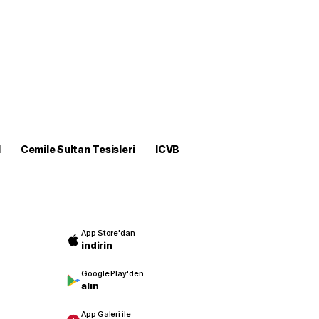
M
Cemile Sultan Tesisleri
ICVB
App Store'dan
indirin
Google Play'den
alın
App Galeri ile