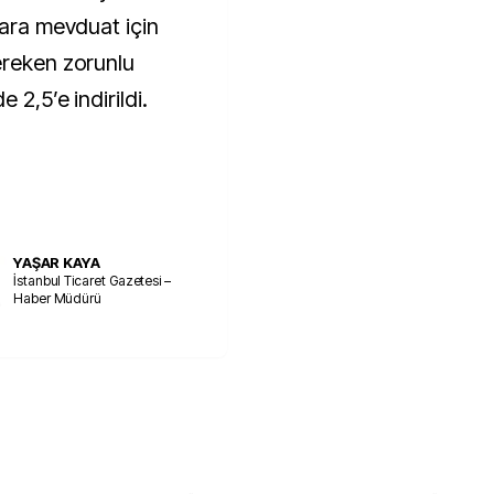
para mevduat için
ereken zorunlu
 2,5’e indirildi.
YAŞAR KAYA
İstanbul Ticaret Gazetesi –
Haber Müdürü