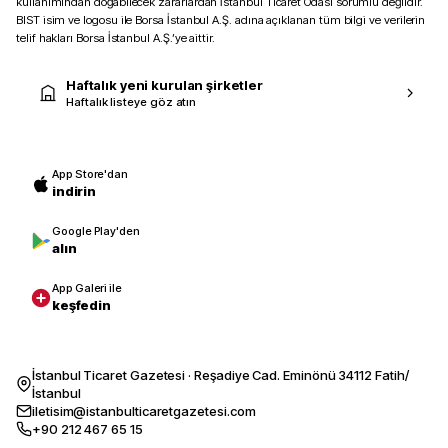
kullanımından doğabilecek zararlardan İstanbul Ticaret Odası sorumlu değildir.
BIST isim ve logosu ile Borsa İstanbul A.Ş. adına açıklanan tüm bilgi ve verilerin
telif hakları Borsa İstanbul A.Ş.’ye aittir.
Haftalık yeni kurulan şirketler
Haftalık listeye göz atın
App Store'dan
indirin
Google Play'den
alın
App Galeri ile
keşfedin
İstanbul Ticaret Gazetesi · Reşadiye Cad. Eminönü 34112 Fatih/
İstanbul
iletisim@istanbulticaretgazetesi.com
+90 212 467 65 15