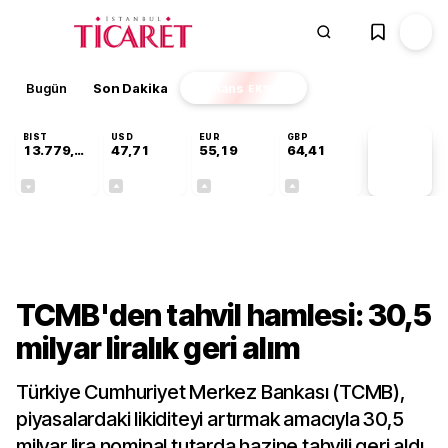
Bugün
Son Dakika
Finans
EKSTRA
BIST
USD
EUR
GBP
13.779,39
47,71
55,19
64,41
PİYASA
VERİLERİ
-0,14%
+0,18%
+0,32%
+0,38%
Finans
TCMB'den tahvil hamlesi: 30,5
milyar liralık geri alım
Türkiye Cumhuriyet Merkez Bankası (TCMB),
piyasalardaki likiditeyi artırmak amacıyla 30,5
milyar lira nominal tutarda hazine tahvili geri aldı.