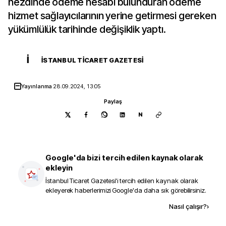
nezdinde ödeme hesabı bulunduran ödeme
hizmet sağlayıcılarının yerine getirmesi gereken
yükümlülük tarihinde değişiklik yaptı.
İ
İSTANBUL TICARET GAZETESI
Yayınlanma
28.09.2024, 13:05
Paylaş
N
Google'da bizi tercih edilen kaynak olarak
ekleyin
İstanbul Ticaret Gazetesi
'i tercih edilen kaynak olarak
ekleyerek haberlerimizi Google'da daha sık görebilirsiniz.
Kaynak ekle
Nasıl çalışır?
›