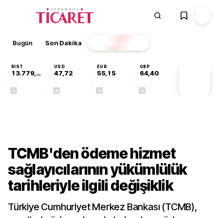
Bugün
Son Dakika
Finans
EKSTRA
BIST
USD
EUR
GBP
13.779,39
47,72
55,15
64,40
PİYASA
VERİLERİ
-0,14%
+0,01%
-0,07%
-0,03%
Gündem
TCMB'den ödeme hizmet
sağlayıcılarının yükümlülük
tarihleriyle ilgili değişiklik
Türkiye Cumhuriyet Merkez Bankası (TCMB),