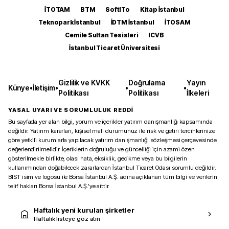
İTOTAM
BTM
SoftITo
Kitap İstanbul
Teknopark İstanbul
İDTM İstanbul
İTOSAM
Cemile Sultan Tesisleri
ICVB
İstanbul Ticaret Üniversitesi
Gizlilik ve KVKK
Doğrulama
Yayın
Künye
•
İletişim
•
•
•
Politikası
Politikası
İlkeleri
YASAL UYARI VE SORUMLULUK REDDİ
Bu sayfada yer alan bilgi, yorum ve içerikler yatırım danışmanlığı kapsamında
değildir. Yatırım kararları, kişisel mali durumunuz ile risk ve getiri tercihlerinize
göre yetkili kurumlarla yapılacak yatırım danışmanlığı sözleşmesi çerçevesinde
değerlendirilmelidir. İçeriklerin doğruluğu ve güncelliği için azami özen
gösterilmekle birlikte, olası hata, eksiklik, gecikme veya bu bilgilerin
kullanımından doğabilecek zararlardan İstanbul Ticaret Odası sorumlu değildir.
BIST isim ve logosu ile Borsa İstanbul A.Ş. adına açıklanan tüm bilgi ve verilerin
telif hakları Borsa İstanbul A.Ş.’ye aittir.
Haftalık yeni kurulan şirketler
Haftalık listeye göz atın