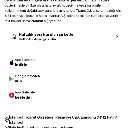
değerlendirilmelidir. İçeriklerin doğruluğu ve güncelliği için azami özen
gösterilmekle birlikte, olası hata, eksiklik, gecikme veya bu bilgilerin
kullanımından doğabilecek zararlardan İstanbul Ticaret Odası sorumlu değildir.
BIST isim ve logosu ile Borsa İstanbul A.Ş. adına açıklanan tüm bilgi ve verilerin
telif hakları Borsa İstanbul A.Ş.’ye aittir.
Haftalık yeni kurulan şirketler
Haftalık listeye göz atın
App Store'dan
indirin
Google Play'den
alın
App Galeri ile
keşfedin
İstanbul Ticaret Gazetesi · Reşadiye Cad. Eminönü 34112 Fatih/
İstanbul
iletisim@istanbulticaretgazetesi.com