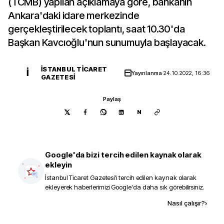
(TCMB) yapılan açıklamaya göre, bankanın
Ankara'daki idare merkezinde
gerçekleştirilecek toplantı, saat 10.30'da
Başkan Kavcıoğlu'nun sunumuyla başlayacak.
İSTANBUL TICARET
İ
Yayınlanma
24.10.2022, 16:36
GAZETESI
Paylaş
N
Google'da bizi tercih edilen kaynak olarak
ekleyin
İstanbul Ticaret Gazetesi
'i tercih edilen kaynak olarak
ekleyerek haberlerimizi Google'da daha sık görebilirsiniz.
Kaynak ekle
Nasıl çalışır?
›