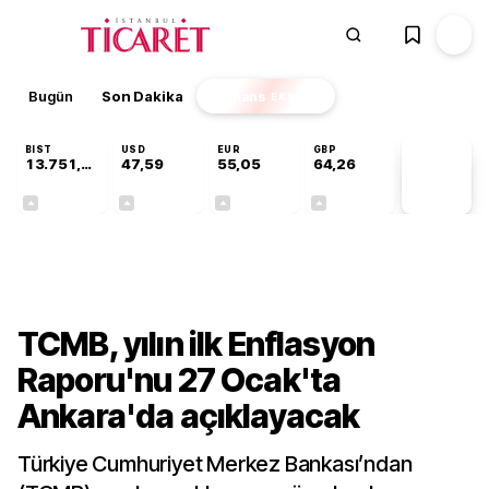
Bugün
Son Dakika
Finans
EKSTRA
BIST
USD
EUR
GBP
13.751,45
47,59
55,05
64,26
PİYASA
VERİLERİ
+0,35%
+0,06%
+0,08%
+0,25%
Gündem
TCMB, yılın ilk Enflasyon
Raporu'nu 27 Ocak'ta
Ankara'da açıklayacak
Türkiye Cumhuriyet Merkez Bankası’ndan