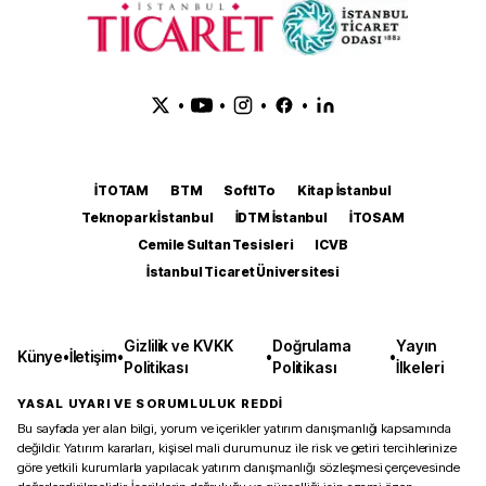
•
•
•
•
İTOTAM
BTM
SoftITo
Kitap İstanbul
Teknopark İstanbul
İDTM İstanbul
İTOSAM
Cemile Sultan Tesisleri
ICVB
İstanbul Ticaret Üniversitesi
Gizlilik ve KVKK
Doğrulama
Yayın
Künye
•
İletişim
•
•
•
Politikası
Politikası
İlkeleri
YASAL UYARI VE SORUMLULUK REDDİ
Bu sayfada yer alan bilgi, yorum ve içerikler yatırım danışmanlığı kapsamında
değildir. Yatırım kararları, kişisel mali durumunuz ile risk ve getiri tercihlerinize
göre yetkili kurumlarla yapılacak yatırım danışmanlığı sözleşmesi çerçevesinde