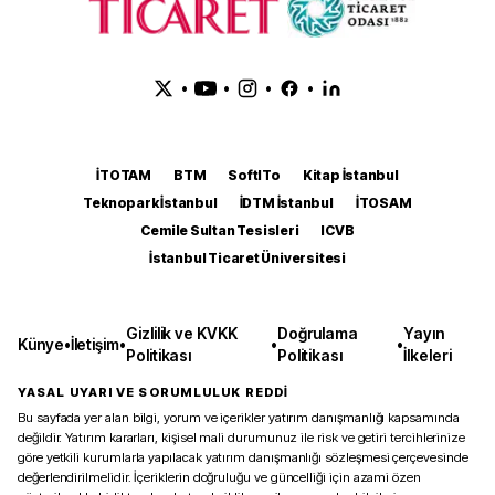
•
•
•
•
İTOTAM
BTM
SoftITo
Kitap İstanbul
Teknopark İstanbul
İDTM İstanbul
İTOSAM
Cemile Sultan Tesisleri
ICVB
İstanbul Ticaret Üniversitesi
Gizlilik ve KVKK
Doğrulama
Yayın
Künye
•
İletişim
•
•
•
Politikası
Politikası
İlkeleri
YASAL UYARI VE SORUMLULUK REDDİ
Bu sayfada yer alan bilgi, yorum ve içerikler yatırım danışmanlığı kapsamında
değildir. Yatırım kararları, kişisel mali durumunuz ile risk ve getiri tercihlerinize
göre yetkili kurumlarla yapılacak yatırım danışmanlığı sözleşmesi çerçevesinde
değerlendirilmelidir. İçeriklerin doğruluğu ve güncelliği için azami özen