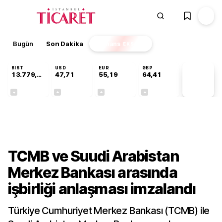
Bugün
Son Dakika
Finans
EKSTRA
BIST
USD
EUR
GBP
13.779,39
47,71
55,19
64,41
PİYASA
VERİLERİ
-0,14%
+0,18%
+0,32%
+0,38%
Gündem
TCMB ve Suudi Arabistan
Merkez Bankası arasında
işbirliği anlaşması imzalandı
Türkiye Cumhuriyet Merkez Bankası (TCMB) ile