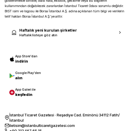
gösterilmekle birlikte, olası hata, eksiklik, gecikme veya bu bilgilerin
kullanımından doğabilecek zararlardan İstanbul Ticaret Odası sorumlu değildir.
BIST isim ve logosu ile Borsa İstanbul A.Ş. adına açıklanan tüm bilgi ve verilerin
telif hakları Borsa İstanbul A.Ş.’ye aittir.
Haftalık yeni kurulan şirketler
Haftalık listeye göz atın
App Store'dan
indirin
Google Play'den
alın
App Galeri ile
keşfedin
İstanbul Ticaret Gazetesi · Reşadiye Cad. Eminönü 34112 Fatih/
İstanbul
iletisim@istanbulticaretgazetesi.com
+90 212 467 65 15