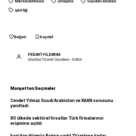
MerkezBAnkası
anlaşma
SuudiArabistan
işbirliği
Beğen
Kaydet
FEDAYİ YILDIRIM
İstanbul Ticaret Gazetesi – Editör
Manşetten Seçmeler
Cevdet Yılmaz Suudi Arabistan ve KAAN sorusunu
yanıtladı
80 ülkede sektörel fırsatlar Türk firmalarının
erişimine açıldı
İran'dan Hürmüz Boğazı şartı! 'Düzelene kadar