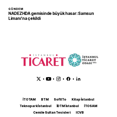
GÜNDEM
NADEZHDA gemisinde büyük hasar: Samsun
Limanı’na çekildi
•
•
•
•
İTOTAM
BTM
SoftITo
Kitap İstanbul
Teknopark İstanbul
İDTM İstanbul
İTOSAM
Cemile Sultan Tesisleri
ICVB