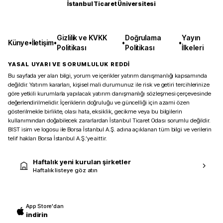
İstanbul Ticaret Üniversitesi
Gizlilik ve KVKK
Doğrulama
Yayın
Künye
•
İletişim
•
•
•
Politikası
Politikası
İlkeleri
YASAL UYARI VE SORUMLULUK REDDİ
Bu sayfada yer alan bilgi, yorum ve içerikler yatırım danışmanlığı kapsamında
değildir. Yatırım kararları, kişisel mali durumunuz ile risk ve getiri tercihlerinize
göre yetkili kurumlarla yapılacak yatırım danışmanlığı sözleşmesi çerçevesinde
değerlendirilmelidir. İçeriklerin doğruluğu ve güncelliği için azami özen
gösterilmekle birlikte, olası hata, eksiklik, gecikme veya bu bilgilerin
kullanımından doğabilecek zararlardan İstanbul Ticaret Odası sorumlu değildir.
BIST isim ve logosu ile Borsa İstanbul A.Ş. adına açıklanan tüm bilgi ve verilerin
telif hakları Borsa İstanbul A.Ş.’ye aittir.
Haftalık yeni kurulan şirketler
Haftalık listeye göz atın
App Store'dan
indirin