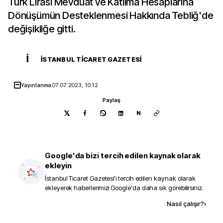
Türk Lirası Mevduat ve Katılma Hesaplarına
Dönüşümün Desteklenmesi Hakkında Tebliğ'de
değişikliğe gitti.
İ
İSTANBUL TICARET GAZETESI
Yayınlanma
07.07.2023, 10:12
Paylaş
N
Google'da bizi tercih edilen kaynak olarak
ekleyin
İstanbul Ticaret Gazetesi
'i tercih edilen kaynak olarak
ekleyerek haberlerimizi Google'da daha sık görebilirsiniz.
Kaynak ekle
Nasıl çalışır?
›