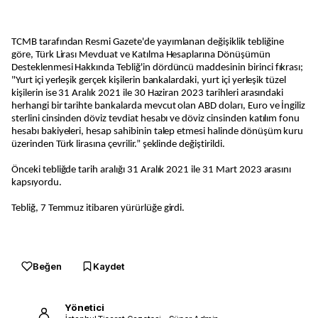
TCMB tarafından Resmi Gazete'de yayımlanan değişiklik tebliğine
göre, Türk Lirası Mevduat ve Katılma Hesaplarına Dönüşümün
Desteklenmesi Hakkında Tebliğ'in dördüncü maddesinin birinci fıkrası;
"Yurt içi yerleşik gerçek kişilerin bankalardaki, yurt içi yerleşik tüzel
kişilerin ise 31 Aralık 2021 ile 30 Haziran 2023 tarihleri arasındaki
herhangi bir tarihte bankalarda mevcut olan ABD doları, Euro ve İngiliz
sterlini cinsinden döviz tevdiat hesabı ve döviz cinsinden katılım fonu
hesabı bakiyeleri, hesap sahibinin talep etmesi halinde dönüşüm kuru
üzerinden Türk lirasına çevrilir.” şeklinde değiştirildi.
Önceki tebliğde tarih aralığı 31 Aralık 2021 ile 31 Mart 2023 arasını
kapsıyordu.
Tebliğ, 7 Temmuz itibaren yürürlüğe girdi.
Beğen
Kaydet
Yönetici