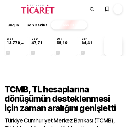
Bugün
Son Dakika
Finans
EKSTRA
BIST
USD
EUR
GBP
13.779,39
47,71
55,19
64,41
PİYASA
VERİLERİ
-0,14%
+0,18%
+0,32%
+0,38%
Gündem
TCMB, TL hesaplarına
dönüşümün desteklenmesi
için zaman aralığını genişletti
Türkiye Cumhuriyet Merkez Bankası (TCMB),