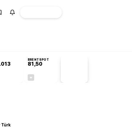
ÜYE
CANLI BORSA
Girişi
omisyonu’nda kabul edildi
BRENTSPOT
.013
81,50
PİYASA
VERİLERİ
+0,18%
-1,55%
+0,00
-1,28
r Türk