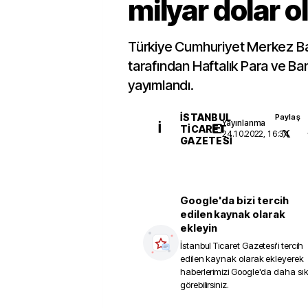
milyar dolar o
Türkiye Cumhuriyet Merkez B
tarafından Haftalık Para ve Bank
yayımlandı.
İSTANBUL
Paylaş
Yayınlanma
İ
TICARET
24.10.2022, 16:34
GAZETESI
Google'da bizi tercih
edilen kaynak olarak
ekleyin
İstanbul Ticaret Gazetesi
'i tercih
edilen kaynak olarak ekleyerek
haberlerimizi Google'da daha sı
görebilirsiniz.