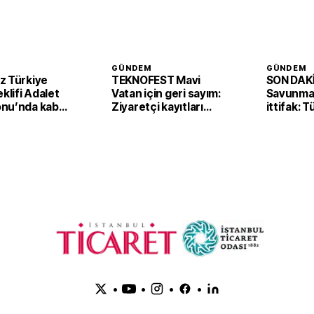
GÜNDEM
GÜNDEM
z Türkiye
TEKNOFEST Mavi
SON DAKİ
eklifi Adalet
Vatan için geri sayım:
Savunmad
nu’nda kabul
Ziyaretçi kayıtları
ittifak: 
başladı
Arabista
'Mekke A
imzaladı
•
•
•
•