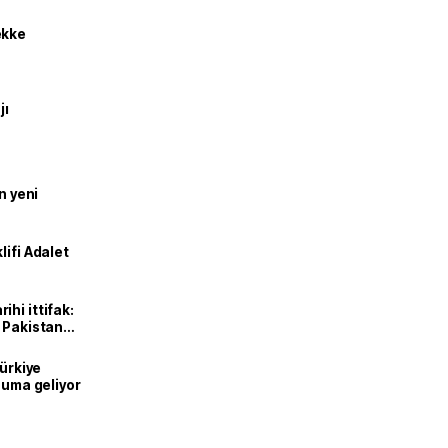
ekke
jı
n yeni
lifi Adalet
hi ittifak:
e Pakistan
dı
Türkiye
onuma geliyor