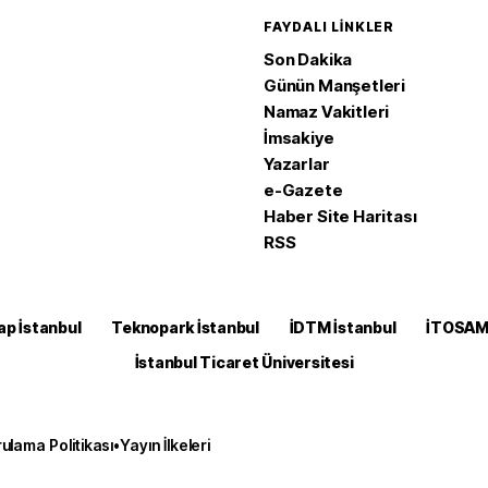
FAYDALI LINKLER
Son Dakika
Günün Manşetleri
Namaz Vakitleri
İmsakiye
Yazarlar
e-Gazete
Haber Site Haritası
RSS
ap İstanbul
Teknopark İstanbul
İDTM İstanbul
İTOSA
İstanbul Ticaret Üniversitesi
ulama Politikası
•
Yayın İlkeleri