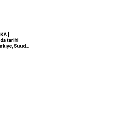
KA |
a tarihi
Türkiye, Suudi
n ve Pakistan
nlaşması'nı