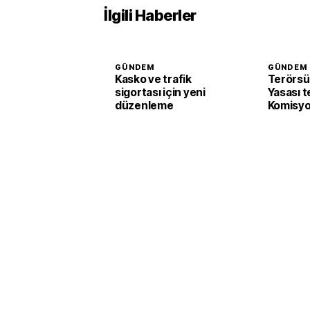
İlgili Haberler
GÜNDEM
GÜNDEM
Kasko ve trafik
Terörsü
sigortası için yeni
Yasası t
düzenleme
Komisyo
edildi