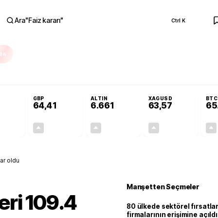
Ara
"
Faiz kararı
"
Ctrl K
RA
Adalet Komisyonu’nda kabul edildi
Terörsüz Türkiye Yasası teklifi Adalet K
GBP
ALTIN
XAGUSD
BTC
64,41
6.661
63,57
65
+0,32%
+0,38%
+2,59%
+3,37%
0,18
0,24
167,96
2,07
ar oldu
Manşetten Seçmeler
ri 109.4
80 ülkede sektörel fırsatla
firmalarının erişimine açıldı