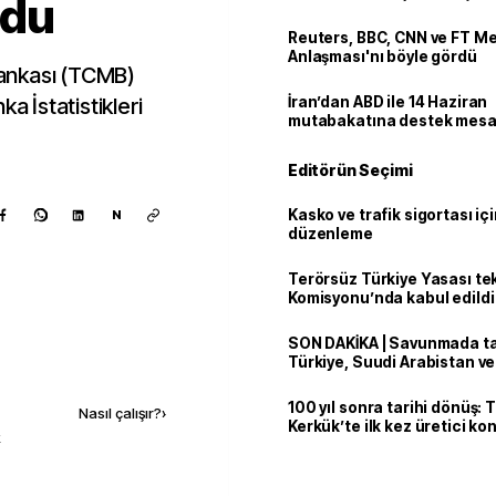
ldu
Reuters, BBC, CNN ve FT M
Anlaşması'nı böyle gördü
ankası (TCMB)
a İstatistikleri
İran’dan ABD ile 14 Haziran
mutabakatına destek mesa
Editörün Seçimi
Kasko ve trafik sigortası içi
N
düzenleme
Terörsüz Türkiye Yasası tek
Komisyonu’nda kabul edildi
SON DAKİKA | Savunmada tari
Türkiye, Suudi Arabistan v
Kaynak ekle
'Mekke Anlaşması'nı imzala
100 yıl sonra tarihi dönüş: 
Nasıl çalışır?
›
Kerkük’te ilk kez üretici k
k