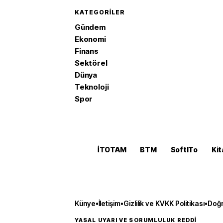
KATEGORILER
Gündem
Ekonomi
Finans
Sektörel
Dünya
Teknoloji
Spor
İTOTAM
BTM
SoftITo
Kit
Künye
•
İletişim
•
Gizlilik ve KVKK Politikası
•
Doğr
YASAL UYARI VE SORUMLULUK REDDİ