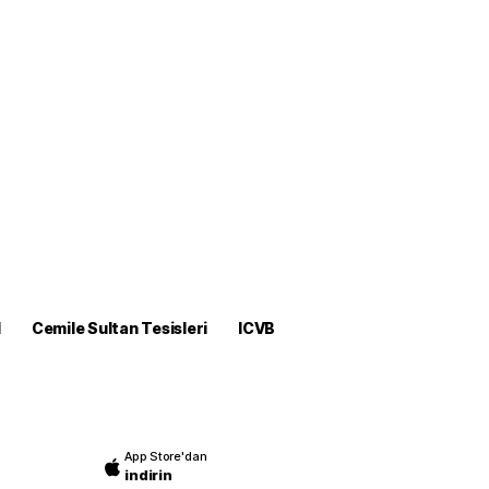
M
Cemile Sultan Tesisleri
ICVB
App Store'dan
indirin