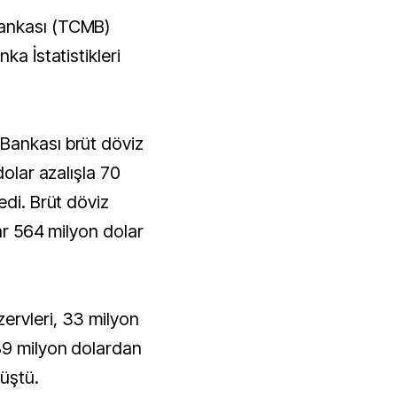
ka İstatistikleri
Bankası brüt döviz
dolar azalışla 70
edi. Brüt döviz
yar 564 milyon dolar
ervleri, 33 milyon
89 milyon dolardan
üştü.