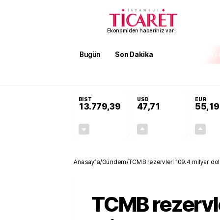
Ekonomiden haberiniz var!
Bugün
Son Dakika
Finans
EKST
SON DAKİKA
Terörsüz Türkiye Yasası teklifi 
BIST
USD
EUR
13.779,39
47,71
55,19
-0,14%
+0,18%
-19,42
0,09
Anasayfa
/
Gündem
/
TCMB rezervleri 109.4 milyar dol
TCMB rezervle