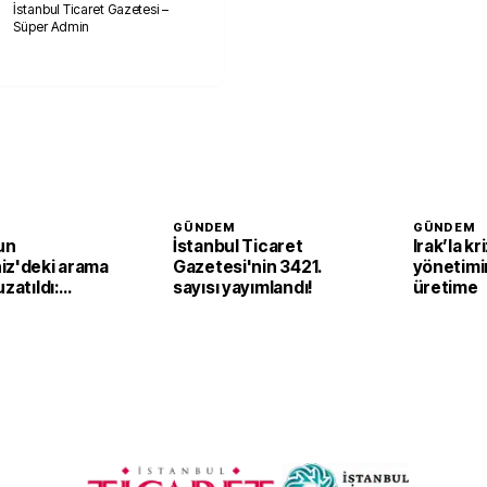
İstanbul Ticaret Gazetesi –
Süper Admin
GÜNDEM
GÜNDEM
un
İstanbul Ticaret
Irak’la kr
iz'deki arama
Gazetesi'nin 3421.
yönetimi
zatıldı:
sayısı yayımlandı!
üretime
açıklarında
ler sürecek