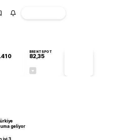
ÜYE
CANLI BORSA
Girişi
BRENTSPOT
.410
82,35
PİYASA
VERİLERİ
-0,78%
-0,52%
+0,00
-0,43
Türkiye
onuma geliyor
iyi 3.