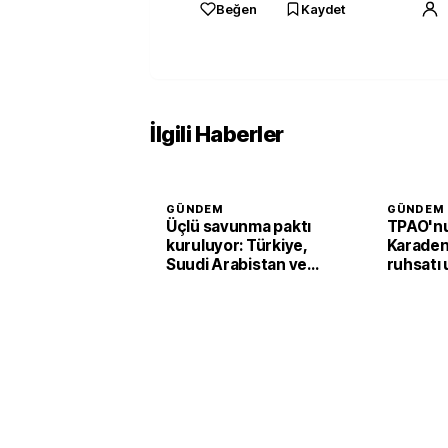
Beğen
Kaydet
İlgili Haberler
GÜNDEM
GÜNDEM
Üçlü savunma paktı
TPAO'n
kuruluyor: Türkiye,
Karaden
Suudi Arabistan ve
ruhsatı u
Pakistan’dan ortak
Samsun 
adım
faaliyet