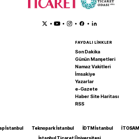
•
•
•
•
FAYDALI LINKLER
Son Dakika
Günün Manşetleri
Namaz Vakitleri
İmsakiye
Yazarlar
e-Gazete
Haber Site Haritası
RSS
ap İstanbul
Teknopark İstanbul
İDTM İstanbul
İTOSA
İstanbul Ticaret Üniversitesi