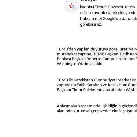
İstanbul Ticaret Gazetesi
'i tercih
edilen kaynak olarak ekleyerek
haberlerimizi Google'da daha sı
görebilirsiniz.
TCMB'den yapılan duyuruya göre, Brezilya M
mutabakat zaptına, TCMB Başkanı Fatih Kar
Bankası Başkanı Roberto Campos Neto taraf
Washington'da imza atıldı.
TCMB ile Kazakistan Cumhuriyeti Merkez Ba
zaptına da Fatih Karahan ve Kazakistan Cum
Başkanı Timur Suleimenov tarafından Washin
Anlaşmalar kapsamında, işbirliğinin güçlendi
alanında kurumsal çerçevede teknik çalışmal