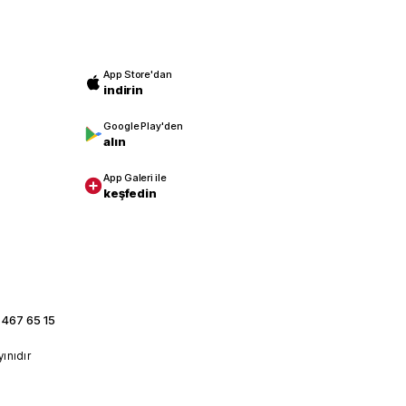
App Store'dan
indirin
Google Play'den
alın
App Galeri ile
keşfedin
 467 65 15
yınıdır