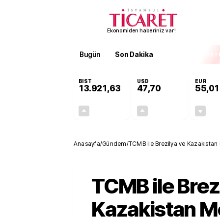
Ekonomiden haberiniz var!
Bugün
Son Dakika
Finans
EKST
BIST
USD
EUR
13.921,63
47,70
55,01
+0,89%
+0,17%
122,81
0,08
Anasayfa
/
Gündem
/
TCMB ile Brezilya ve Kazakistan
TCMB ile Brez
Kazakistan M