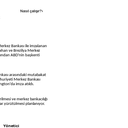
Nasıl çalışır?
›
k
erkez Bankası ile imzalanan
ahan ve Brezilya Merkez
ından ABD'nin başkenti
nkası arasındaki mutabakat
huriyeti Merkez Bankası
gton'da imza atıldı.
rilmesi ve merkez bankacılığı
ar yürütülmesi planlanıyor.
Yönetici