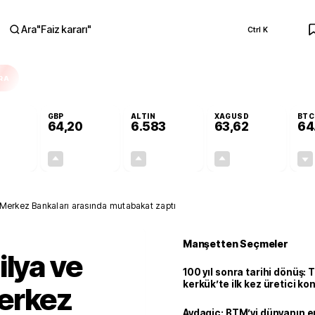
Ara
"
Faiz kararı
"
Ctrl K
RA
GBP
ALTIN
XAGUSD
BTC
64,20
6.583
63,62
64
-0,01%
+0,05%
+1,40%
+3,45%
0,00
0,03
90,87
2,12
 Merkez Bankaları arasında mutabakat zaptı
Manşetten Seçmeler
ilya ve
100 yıl sonra tarihi dönüş: 
kerkük’te ilk kez üretici k
erkez
Avdagiç: BTM’yi dünyanın en 