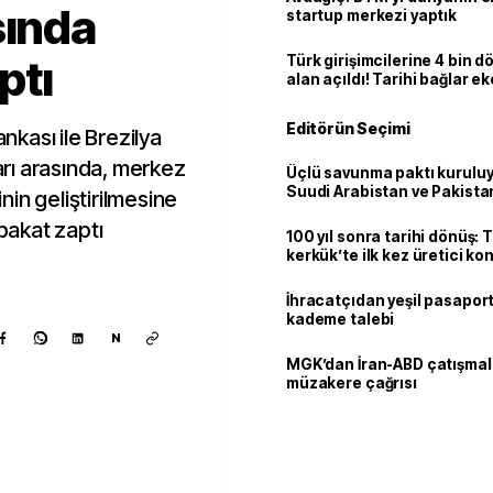
sında
startup merkezi yaptık
ptı
Türk girişimcilerine 4 bin 
alan açıldı! Tarihi bağlar 
ortaklığa dönüşüyor
Editörün Seçimi
kası ile Brezilya
rı arasında, merkez
Üçlü savunma paktı kuruluy
Suudi Arabistan ve Pakista
inin geliştirilmesine
adım
akat zaptı
100 yıl sonra tarihi dönüş: 
kerkük’te ilk kez üretici k
İhracatçıdan yeşil pasaport
kademe talebi
N
MGK’dan İran-ABD çatışmala
müzakere çağrısı
Kaynak ekle