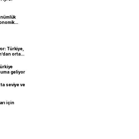
dönümlük
ekonomik
or: Türkiye,
n’dan ortak
Türkiye
onuma geliyor
ta seviye ve
rı için