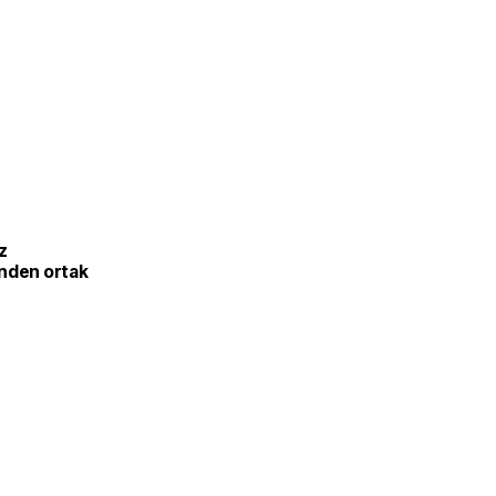
iz
nden ortak