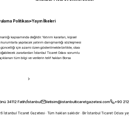
ulama Politikası
•
Yayın İlkeleri
anlığı kapsamında değildir. Yatırım kararları, kişisel
ili kurumlarla yapılacak yatırım danışmanlığı sözleşmesi
 güncelliği için azami özen gösterilmekle birlikte, olası
doğabilecek zararlardan İstanbul Ticaret Odası sorumlu
çıklanan tüm bilgi ve verilerin telif hakları Borsa
önü 34112 Fatih/İstanbul
iletisim@istanbulticaretgazetesi.com
+90 212
 İstanbul Ticaret Gazetesi · Tüm hakları saklıdır · Bir İstanbul Ticaret Odası ya