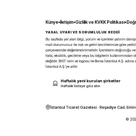
Künye
•
İletişim
•
Gizlilik ve KVKK Politikası
•
Doğr
YASAL UYARI VE SORUMLULUK REDDİ
Bu sayfada yer alan bilgi, yorum ve içerikler yatırım danışm
mali durumunuz ile risk ve getiri tercihlerinize göre yetk
çerçevesinde değerlendirilmelidir. İçeriklerin doğruluğu ve
hata, eksiklik, gecikme veya bu bilgilerin kullanımından 
değildir. BIST isim ve logosu ile Borsa İstanbul A.Ş. adına a
İstanbul A.Ş.’ye aittir.
Haftalık yeni kurulan şirketler
Haftalık listeye göz atın
İstanbul Ticaret Gazetesi · Reşadiye Cad. Emin
© 2026