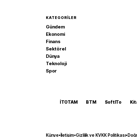
KATEGORILER
Gündem
Ekonomi
Finans
Sektörel
Dünya
Teknoloji
Spor
İTOTAM
BTM
SoftITo
Kit
Künye
•
İletişim
•
Gizlilik ve KVKK Politikası
•
Doğr