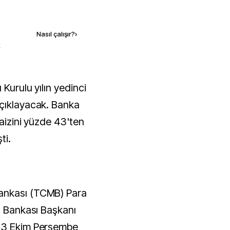
Kaynak ekle
Nasıl çalışır?
›
k
açıklayacak. Banka
faizini yüzde 43'ten
ti.
ankası (TCMB) Para
z Bankası Başkanı
 23 Ekim Perşembe