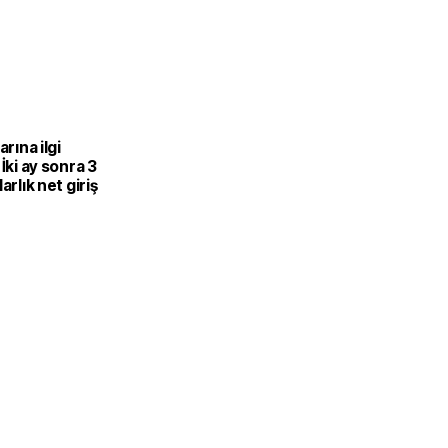
arına ilgi
 İki ay sonra 3
arlık net giriş