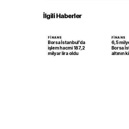
İlgili Haberler
FINANS
FINANS
Borsa İstanbul’da
6,5 milyo
işlem hacmi 187,2
Borsa İs
milyar lira oldu
altının k
yüzde 2