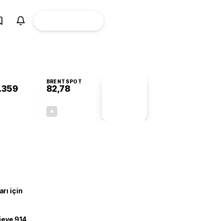
ÜYE
CANLI BORSA
Girişi
BRENTSPOT
.359
82,78
PİYASA
VERİLERİ
-0,56%
+4,90%
+0,00
3,87
rı için
ojeye 914