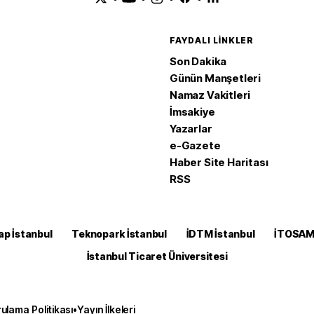
FAYDALI LINKLER
Son Dakika
Günün Manşetleri
Namaz Vakitleri
İmsakiye
Yazarlar
e-Gazete
Haber Site Haritası
RSS
ap İstanbul
Teknopark İstanbul
İDTM İstanbul
İTOSA
İstanbul Ticaret Üniversitesi
ulama Politikası
•
Yayın İlkeleri