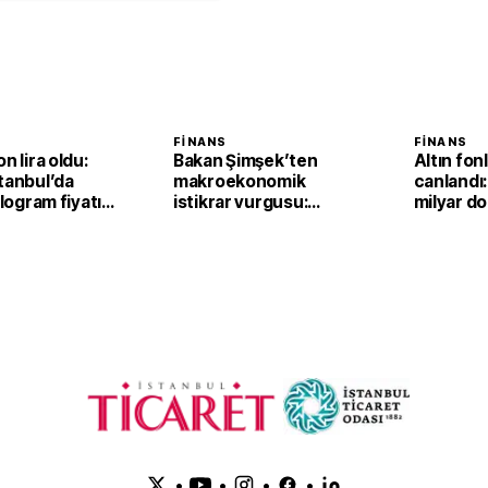
FINANS
FINANS
n lira oldu:
Bakan Şimşek’ten
Altın fonl
tanbul’da
makroekonomik
canlandı:
ilogram fiyatı
istikrar vurgusu:
milyar dol
,2 yükseldi
Ekonomimizin
dayanıklılığını daha da
güçlendirdik
•
•
•
•