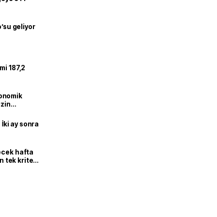
o’su geliyor
mi 187,2
onomik
izin
lendirdik
 İki ay sonra
ecek hafta
n tek kriter