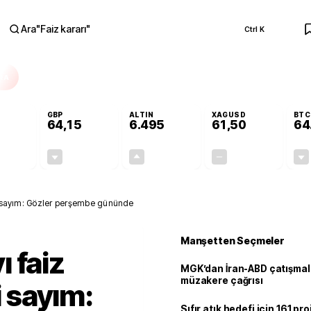
Ara
"
Faiz kararı
"
Ctrl K
RA
GBP
ALTIN
XAGUSD
BTC
64,15
6.495
61,50
64
-0,12%
-0,04%
+0,04%
+0,00%
-0,07
-0,02
2,69
0,00
ri sayım: Gözler perşembe gününde
Manşetten Seçmeler
 faiz
MGK’dan İran-ABD çatışmala
müzakere çağrısı
i sayım:
Sıfır atık hedefi için 161 pr