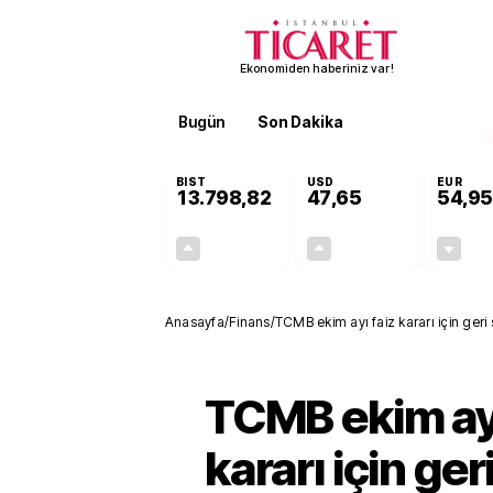
Ekonomiden haberiniz var!
Bugün
Son Dakika
Finans
EKST
BIST
USD
EUR
13.798,82
47,65
54,95
+0,70%
+0,05%
95,68
0,03
Anasayfa
/
Finans
/
TCMB ekim ayı faiz kararı için ge
TCMB ekim ayı
kararı için ger