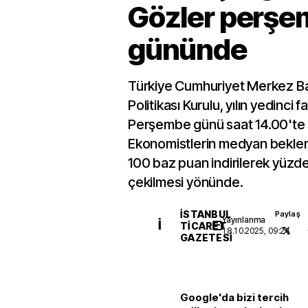
Gözler perş
gününde
Türkiye Cumhuriyet Merkez B
Politikası Kurulu, yılın yedinci f
Perşembe günü saat 14.00'te 
Ekonomistlerin medyan beklentis
100 baz puan indirilerek yüzd
çekilmesi yönünde.
İSTANBUL
Paylaş
Yayınlanma
İ
TICARET
18.10.2025, 09:24
GAZETESI
Google'da bizi tercih