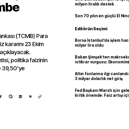
embe
milyon liralık destek
Son 70 yılın en güçlü El Nin
Editörün Seçimi
ankası (TCMB) Para
Borsa İstanbul’da işlem hac
aiz kararını 23 Ekim
milyar lira oldu
açıklayacak.
Bakan Şimşek’ten makroek
i, politika faizinin
istikrar vurgusu: Ekonomim
dayanıklılığını daha da güç
e 39,50'ye
Altın fonlarına ilgi canlandı:
3 milyar dolarlık net giriş
Fed Başkanı Warsh için gel
kritik önemde: Faiz artışı içi
N
var