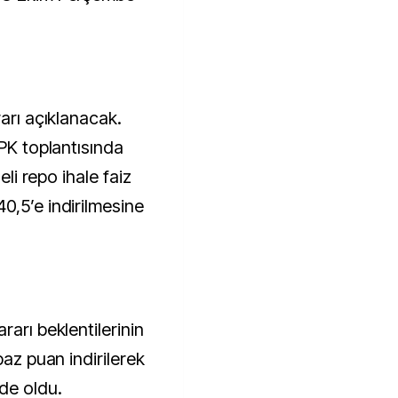
rarı açıklanacak.
PPK toplantısında
eli repo ihale faiz
0,5’e indirilmesine
rarı beklentilerinin
baz puan indirilerek
de oldu.