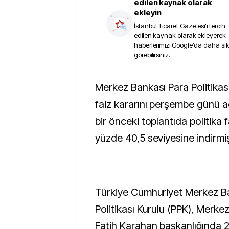
edilen kaynak olarak
ekleyin
İstanbul Ticaret Gazetesi
'i tercih
edilen kaynak olarak ekleyerek
haberlerimizi Google'da daha sı
görebilirsiniz.
Merkez Bankası Para Politikası Kurulu yılın yedinci
faiz kararını perşembe günü 
bir önceki toplantıda politika 
yüzde 40,5 seviyesine indirmiş
Türkiye Cumhuriyet Merkez B
Politikası Kurulu (PPK), Merke
Fatih Karahan başkanlığında